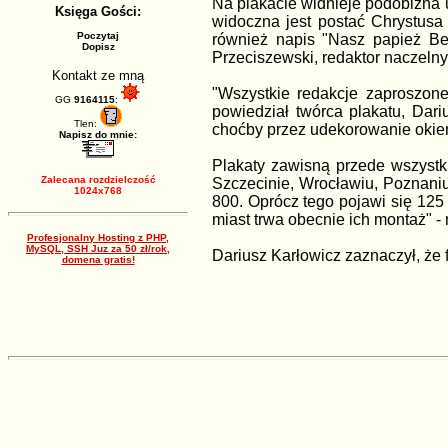
Na plakacie widnieje podobizna 
Księga Gości:
widoczna jest postać Chrystusa 
Poczytaj
również napis "Nasz papież Ben
Dopisz
Przeciszewski, redaktor naczelny
Kontakt ze mną
"Wszystkie redakcje zaproszon
GG
9164115
:
powiedział twórca plakatu, Dar
Tlen:
choćby przez udekorowanie okie
Napisz do mnie:
Plakaty zawisną przede wszystki
Zalecana rozdzielczość
Szczecinie, Wrocławiu, Poznaniu 
1024x768
800. Oprócz tego pojawi się 125
miast trwa obecnie ich montaż" -
Profesjonalny Hosting z PHP,
MySQL, SSH Juz za 50 zł/rok,
Dariusz Karłowicz zaznaczył, że 
domena gratis!