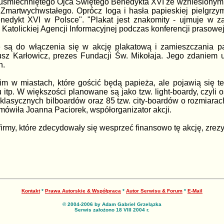
uśmiechniętego Ojca Świętego Benedykta XVI ze wzniesionymi 
Zmartwychwstałego. Oprócz loga i hasła papieskiej pielgrzym
edykt XVI w Polsce". "Plakat jest znakomity - ujmuje w zas
 Katolickiej Agencji Informacyjnej podczas konferencji prasowe
e są do włączenia się w akcję plakatową i zamieszczania p
iusz Karłowicz, prezes Fundacji Św. Mikołaja. Jego zdaniem 
n.
m w miastach, które gościć będą papieża, ale pojawią się te
itp. W większości planowane są jako tzw. light-boardy, czyli 
 klasycznych bilboardów oraz 85 tzw. city-boardów o rozmiar
 mówiła Joanna Paciorek, współorganizator akcji.
firmy, które zdecydowały się wesprzeć finansowo tę akcję, zre
Kontakt
*
Prawa Autorskie & Współpraca
*
Autor Serwisu & Forum
*
E-Mail
© 2004-2006 by Adam Gabriel Grzelązka
Serwis założono 18 VIII 2004 r.