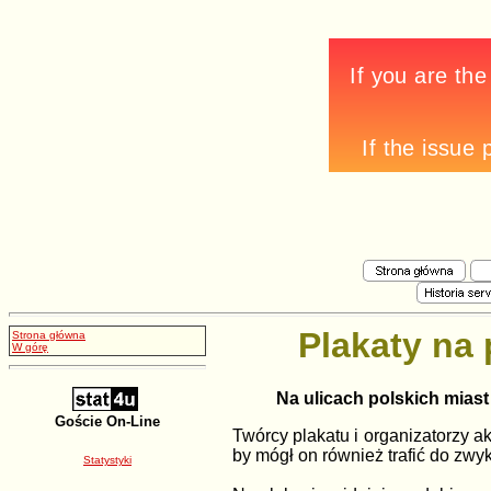
Plakaty na 
Strona główna
W górę
Na ulicach polskich miast
Goście On-Line
Twórcy plakatu i organizatorzy a
by mógł on również trafić do zwyk
Statystyki