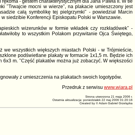
rękoma - gestem charakterystycznym dla Jana Pawła II. W tle
ki "Trwajcie mocni w wierze", na plakacie umieszczony jest
adzie całą symbolikę tej pielgrzymki" - powiedział Marcin
j w siedzibie Konferencji Episkopatu Polski w Warszawie.
apieskich wizerunków w formie wkładek czy rozkładówek" -
ułatwiłoby to wszystkim Polakom przywitanie Ojca Świętego,
ż we wszystkich większych miastach Polski - w Trójmieście,
oszklone podświetlane plakaty w formacie 1x1,5 m. Będzie ich
ach 6x3 m. "Część plakatów można już zobaczyć. W większości
zygnowały z umieszczenia na plakatach swoich logotypów.
Przedruk z serwisu
www.wiara.pl
Strona utworzona 21 maja 2006 r.
Ostatnia aktualizacja: poniedziałek 22 maj 2006 01:20:16
Created by
©
Adam Gabriel Grzelązka