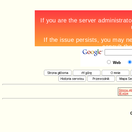
Web
Strona g
W górę