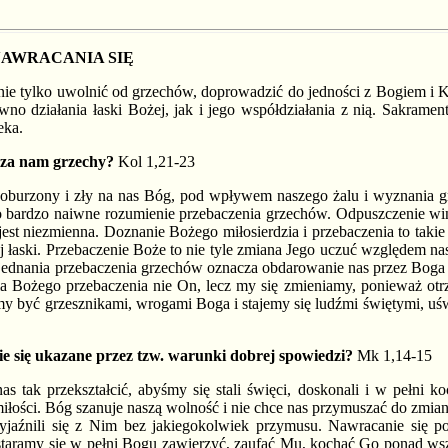
AWRACANIA SIĘ
nie tylko uwolnić od grzechów, doprowadzić do jedności z Bogiem i 
ówno działania łaski Bożej, jak i jego współdziałania z nią. Sakram
eka.
cza nam grzechy?
Kol 1,21-23
oburzony i zły na nas Bóg, pod wpływem naszego żalu i wyznania gr
to bardzo naiwne rozumienie przebaczenia grzechów. Odpuszczenie win 
est niezmienna. Doznanie Bożego miłosierdzia i przebaczenia to takie
j łaski. Przebaczenie Boże to nie tyle zmiana Jego uczuć względem nas
jednania przebaczenia grzechów oznacza obdarowanie nas przez Boga 
Bożego przebaczenia nie On, lecz my się zmieniamy, ponieważ otrz
my być grzesznikami, wrogami Boga i stajemy się ludźmi świętymi, uś
e się ukazane przez tzw. warunki dobrej spowiedzi?
Mk 1,14-15
s tak przekształcić, abyśmy się stali święci, doskonali i w pełni 
łości. Bóg szanuje naszą wolność i nie chce nas przymuszać do zmia
yjaźnili się z Nim bez jakiegokolwiek przymusu. Nawracanie się p
— staramy się w pełni Bogu zawierzyć, zaufać Mu, kochać Go ponad w