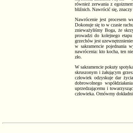
również zerwania z egoizmem 
bliźnich. Nawrócić się, znaczy
Nawrócenie jest procesem we
Dokonuje się to w czasie rac
znieważyliśmy Boga, że skrz
prowadzi do kolejnego etapu
grzechów jest uzewnętrznienie
w sakramencie pojednania wy
nawrócenia: kto kocha, ten n
zło.
W sakramencie pokuty spotykam
skruszonym i żałującym grzes
człowiek odzyskuje dar życi
dobrowolnego współdziałania
uprzedzającemu i towarzyszące
człowieka. Omówmy dokładniej