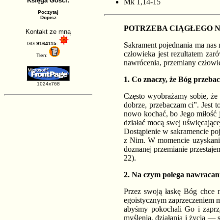
Księga Gości:
Mk 1,14-15
Poczytaj
Dopisz
POTRZEBA CIĄGŁEGO N
Kontakt ze mną
GG
9164115
:
Sakrament pojednania ma nas 
człowieka jest rezultatem zar
Tlen:
nawrócenia, przemiany człowi
1
. Co znaczy, że Bóg przeba
1024x768
Często wyobrażamy sobie, że 
dobrze, przebaczam ci”. Jest 
nowo kochać, bo Jego miłość j
działać mocą swej uświęcające
Dostąpienie w sakramencie po
z Nim. W momencie uzyskania 
doznanej przemianie przestaje
22).
2
. Na czym polega nawracani
Przez swoją łaskę Bóg chce na
egoistycznym zaprzeczeniem mi
abyśmy pokochali Go i zaprz
myślenia, działania i życia 