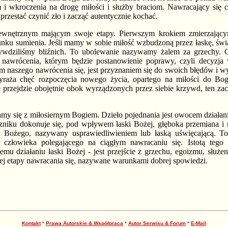
i wkroczenia na drogę miłości i służby braciom. Nawracający się cz
 przestać czynić zło i zacząć autentycznie kochać.
wnętrznym mającym swoje etapy. Pierwszym krokiem zmierzającym 
hunku sumienia. Jeśli mamy w sobie miłość wzbudzoną przez łaskę, ś
ywdziliśmy bliźnich. To ubolewanie nazywamy żalem za grzechy.
 nawrócenia, którym będzie postanowienie poprawy, czyli decyzja
m naszego nawrócenia się, jest przyznaniem się do swoich błędów i w
raża chęć rozpoczęcia nowego życia, opartego na miłości do Boga 
ie przejdzie obojętnie obok wyrządzonych przez siebie krzywd, ten
y się z miłosiernym Bogiem. Dzieło pojednania jest owocem działani
zniku dokonuje się, pod wpływem łaski Bożej, głęboka przemiana i
a Bożego, nazywany usprawiedliwieniem lub łaską uświęcającą. To
 człowieka polegającego na ciągłym nawracaniu się. Istotą tego
mu działaniu łaski Bożej - jest przejście z grzechu, egoizmu, służe
 etapy nawracania się, nazywane warunkami dobrej spowiedzi.
Kontakt
*
Prawa Autorskie & Współpraca
*
Autor Serwisu & Forum
*
E-Mail