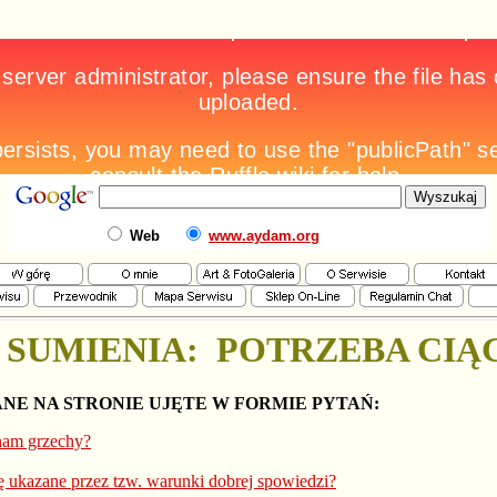
Web
www.aydam.org
SUMIENIA:
POTRZEBA CIĄ
NE NA STRONIE UJĘTE W FORMIE PYTAŃ:
nam grzechy?
 ukazane przez tzw. warunki dobrej spowiedzi?