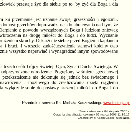
łowiek przestaje żyć dla siebie po to, by żyć dla Boga i dla
ku przemianie jest uznanie swojej grzeszności i egoizmu.
wiadomość grzechów doprowadzi nas do ubolewania nad tym, że
 Cierpienie z powodu wyrządzonych Bogu i ludziom zniewag
 wkroczenia na drogę miłości do Boga i do ludzi. Wyznanie
yrażeniem skruchy. Oskarżenie siebie przed Bogiem i kapłanem
i braci. I wreszcie zadośćuczynienie stanowi kolejny etap
 zacznie wszystko naprawiać i wynagradzać innym spowodowane
a trzech osób Trójcy Świętej: Ojca, Syna i Ducha Świętego. W
 nadprzyrodzone odrodzenie. Pogrążony w śmierci grzechowej
 przekształcenie nie dokonuje się jednak bez świadomego i
 nawrócenia - możliwego do zrealizowania dzięki ciągłemu
nia wyłącznie sobie do postawy szczerej miłości do Boga i do
Przedruk z serwisu
Ks. Michała Kaszowskiego
www.teologia.pl
Strona utworzona 04 sierpnia 2005 r.
Ostatnia aktualizacja:
czwartek 02 marca 2006 11:39:17
Created by
©
Adam Gabriel Grzelązka