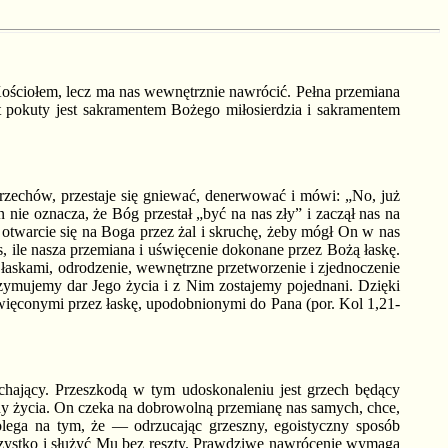
Kościołem, lecz ma nas wewnętrznie nawrócić. Pełna przemiana
ent pokuty jest sakramentem Bożego miłosierdzia i sakramentem
zechów, przestaje się gniewać, denerwować i mówi: „No, już
nie oznacza, że Bóg przestał „być na nas zły” i zaczął nas na
 otwarcie się na Boga przez żal i skruchę, żeby mógł On w nas
, ile nasza przemiana i uświęcenie dokonane przez Bożą łaskę.
łaskami, odrodzenie, wewnętrzne przetworzenie i zjednoczenie
ymujemy dar Jego życia i z Nim zostajemy pojednani. Dzięki
więconymi przez łaskę, upodobnionymi do Pana (por. Kol 1,21-
kochający. Przeszkodą w tym udoskonaleniu jest grzech będący
ny życia. On czeka na dobrowolną przemianę nas samych, chce,
olega na tym, że — odrzucając grzeszny, egoistyczny sposób
szystko i służyć Mu bez reszty. Prawdziwe nawrócenie wymaga