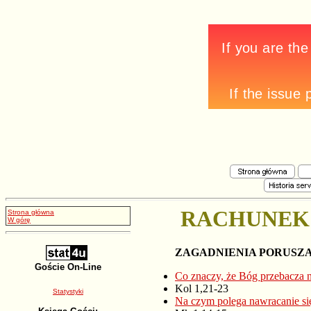
RACHUNEK 
Strona główna
W górę
ZAGADNIENIA PORUSZA
Goście On-Line
Co znaczy, że Bóg przebacza 
Kol 1,21-23
Statystyki
Na czym polega nawracanie się