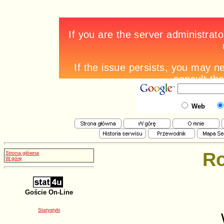
Web
Ro
Strona główna
W górę
Goście On-Line
Statystyki