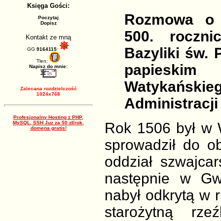
Księga Gości:
Rozmowa o 
Poczytaj
Dopisz
500. roczn
Kontakt ze mną
Bazyliki św.
GG
9164115
:
Tlen:
papieski
Napisz do mnie:
Watykańs
Zalecana rozdzielczość
1024x768
Administracji 
Profesjonalny Hosting z PHP,
MySQL, SSH Juz za 50 zł/rok,
Rok 1506 był w W
domena gratis!
sprowadził do o
oddział szwajcars
następnie w Gw
nabył odkrytą w 
starożytną rze