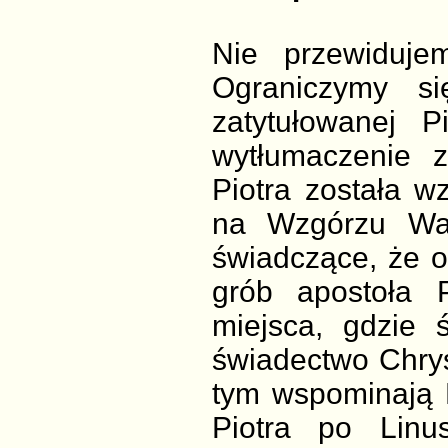
Nie przewidujem
Ograniczymy si
zatytułowanej P
wytłumaczenie z
Piotra została w
na Wzgórzu Wat
świadczące, że o
grób apostoła P
miejsca, gdzie 
świadectwo Chryst
tym wspominają 
Piotra po Linus