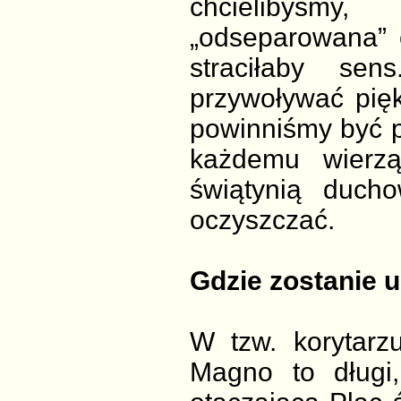
chcielibyśmy
„odseparowana” 
straciłaby sen
przywoływać pię
powinniśmy być 
każdemu wierz
świątynią duch
oczyszczać.
Gdzie zostanie 
W tzw. korytarz
Magno to długi,