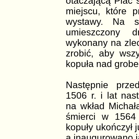
otaczającą Plac ś
miejscu, które 
wystawy. Na s
umieszczony d
wykonany na zlece
zrobić, aby wsz
kopuła nad grobem
Następnie prze
1506 r. i lat na
na wkład Michał
śmierci w 1564
kopuły ukończył j
a inaugurowano ją