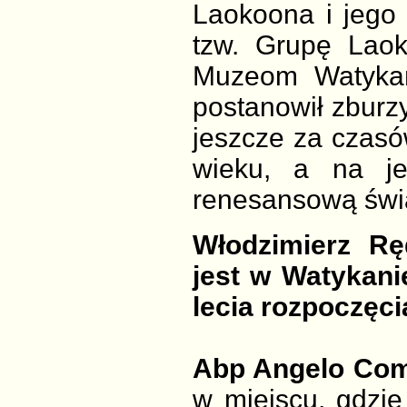
Laokoona i jego
tzw. Grupę Lao
Muzeom Watykań
postanowił zburzy
jeszcze za czasó
wieku, a na j
renesansową świą
Włodzimierz Rę
jest w Watykanie
lecia rozpoczęci
Abp Angelo Com
w miejscu, gdzie 