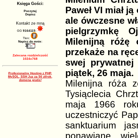
Księga Gości:
Paweł VI miał ją
Poczytaj
Dopisz
ale ówczesne wł
Kontakt ze mną
pielgrzymkę O
GG
9164115
:
Tlen:
Milenijną różę
Napisz do mnie:
przekaże na ręc
Zalecana rozdzielczość
1024x768
swej prywatnej
piątek, 26 maja.
Profesjonalny Hosting z PHP,
MySQL, SSH Juz za 50 zł/rok,
domena gratis!
Milenijna róża 
Tysiąclecia Chrz
maja 1966 rok
uczestniczyć Pap
sanktuarium ja
ponawiane wie