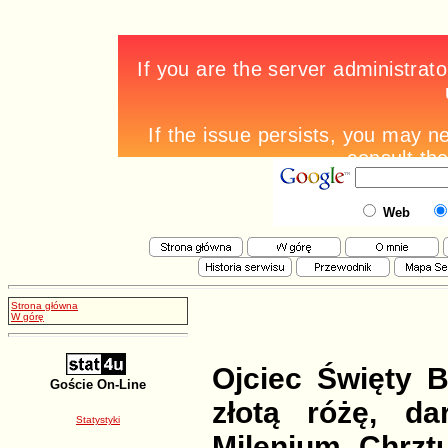
Web
Strona główna
W górę
Ojciec Święty 
Goście On-Line
złotą różę, d
Statystyki
Milenium Chrzt