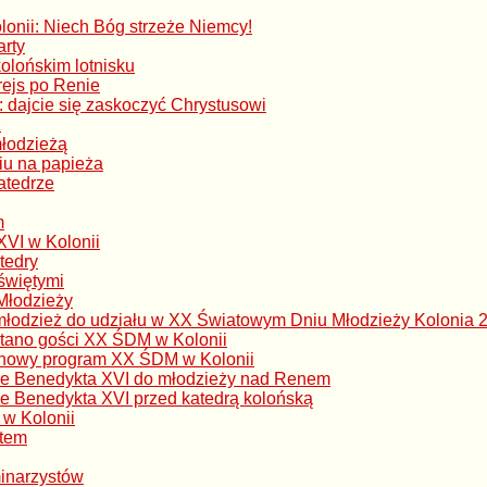
lonii: Niech Bóg strzeże Niemcy!
arty
olońskim lotnisku
rejs po Renie
 dajcie się zaskoczyć Chrystusowi
z
młodzieżą
iu na papieża
atedrze
m
XVI w Kolonii
tedry
świętymi
Młodzieży
 młodzież do udziału w XX Światowym Dniu Młodzieży Kolonia 
itano gości XX ŚDM w Kolonii
uchowy program XX ŚDM w Kolonii
ie Benedykta XVI do młodzieży nad Renem
e Benedykta XVI przed katedrą kolońską
w Kolonii
ntem
inarzystów