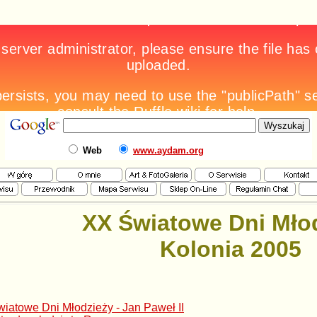
Web
www.aydam.org
XX Światowe Dni Mło
Kolonia 2005
iatowe Dni Młodzieży - Jan Paweł II