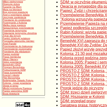
ŚDM: w ojczyźnie ekumen
Milion pielgrzymow
Ekspozja dobra
Owacja w synagodze dla p
Kazanie na Mszy
Msza na bloniach
Papież: Żydzi i chrześcijan
Bog przynosi rewolucje
Przemówienie Benedykta XV
Apel o przemiane swiata
Uroczyste zamkniecie
"Kolonia wzruszyła papieża
Przeslanie do episkopatu
Pozegnanie z Kolonia
Przemówienie Papieża na 
Wielka msza papieza
Papież podkreśla szczegó
Najwazniejsze przemowienie
Potepienie terroryzmu
Rabin Kolonii: wizyta papi
Oslanianie terroryzmu zbrodnia
Zyjcie dla innych
Przemówienie Benedykta X
Papiez dziekuje polakom
Benedykt XVI zaprasza do s
Poprawka wizerunku niemiec
Aniol Panski
Benedykt XVI do Żydów:
De
Przemowienie do biskupow
Papież złożył wizytę prez
Przemowienie pozegnalne
Przeslanie dla mlodzierzy
Kolonia: 21:30 pod mozaiką
Papiez podolal
Prasa niemiecka
Kolonia przed godziną zero
Wlosi i Niemcy
Kolonia 2005: Papież i sem
Dobro przemienia
Benedykjt i EKD
Kolonia 2005: Benedykt XVI
Program Benedykta
Podsumowanie SDM
PROSTO Z ŚDM: Kolonia, 1
Prasa europejska
PROSTO Z ŚDM: Kolonia, 1
Kosciol i mlodzi
Pilot Benedykta
PROSTO Z ŚDM: Kolonia, 1
Betlejemskie Swiatlo Pokoju
Kolonia - nowe powolania
PROSTO Z ŚDM: Kolonia, 1
Slowa w sersu
Prorok jedzie do ojczyzny
Mlodzi potrzebuja Papieza
Papiez wspomina SDM
ŚDM: trzeci dzień pielgrzym
Boza rewolucja
ŚDM: Hiszpanie w Kolonii
ŚDM: przegląd prasy
Światowa prasa: historyczn