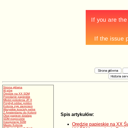
Strona główna
W górę
Oredzie na XX SDM
Przeslanie papieskie
Mlodzi pokolenia JP II
Przybyli oddac poklon
Kolonia zyje sierpniem
Wszystkie koscioly pelne
Z Amsterdamu do Kolonii
Spis artykułów:
Obaj papieze dzialaja
SDM rozpoczete
Inauguracja SDM
Orędzie papieskie na XX Św
Miasto Kolonia