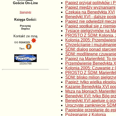
Papież przyjął polityków i 
Goście On-Line
Papież między wyznaniami
Czekają na Benedykta XVI
Statystyki
Benedykt XVI - dalsze post
Księga Gości:
Papież nie odwiedził mecz
Papież spotkał się z niemie
Poczytaj
Dopisz
Tysiące pielgrzymów na Mar
PROSTO Z ŚDM: Kolonia, 2
Kontakt ze mną
Kolonia 2005: Przemówien
GG
9164115
:
Chrześcijanie i muzułmanie
Tlen:
ŚDM: dialog ponad starciem
ŚDM: modlitewne czuwanie
Papież na Marienfeld: To ni
Przemówienie Benedykta X
1024x768
Kolonia 2005: Czuwanie z
PROSTO Z ŚDM: Marienfel
ŚDM: blisko milion pielgr
Papież: tylko wielka ekspl
Kazanie Benedykta XVI po
Msza na błoniach Marienfe
Benedykt XVI: tylko Bóg pr
Benedykt XVI apeluje o pr
Uroczyste zamknięcie ŚDM
Papieskie przesłanie do ep
Pożegnanie z Kolonią