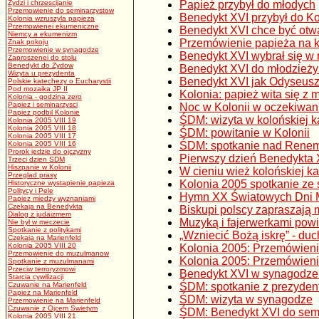
Zydzi i chrzescijanie
Papież przybył do młodych
Przemowienie do seminarzystow
Benedykt XVI przybył do Ko
Kolonia wzruszyla papieza
Przemowienei ekumeniczne
Benedykt XVI chce być otw
Niemcy a ekumenizm
Przemówienie papieża na k
Znak pokoju
Przemowienie w synagodze
Benedykt XVI wybrał się w 
Zaproszenei do stolu
Benedykt do Zydow
Benedykt XVI do młodzieży:
Wizyta u prezydenta
Benedykt XVI jak Odyseus
Polskie katechezy o Eucharystii
Pod mozaika JP II
Kolonia: papież wita się z 
Kolonia - godzina zero
Papiez i seminarzysci
Noc w Kolonii w oczekiwan
Papiez podbil Kolonie
ŚDM: wizyta w kolońskiej k
Kolonia 2005 VIII 19
Kolonia 2005 VIII 18
ŚDM: powitanie w Kolonii
Kolonia 2005 VIII 17
Kolonia 2005 VIII 16
ŚDM: spotkanie nad Rene
Prorok jedzie do ojczyzny
Pierwszy dzień Benedykta 
Trzeci dzien SDM
Hiszpanie w Kolonii
W cieniu wież kolońskiej ka
Przeglad prasy
Kolonia 2005 spotkanie ze 
Historyczne wystapienie papieza
Politycy i Pele
Hymn XX Światowych Dni 
Papiez miedzy wyznaniami
Czekaja na Benedykta
Biskupi polscy zapraszają
Dialog z judaizmem
Muzyką i fajerwerkami pow
Nie był w meczecie
Spotkanie z politykami
„Wzniecić Bożą iskrę” - d
Czekaja na Marienfeld
Kolonia 2005 VIII 20
Kolonia 2005: Przemówien
Przemowienie do muzulmanow
Kolonia 2005: Przemówieni
Spotkanie z muzulmanami
Przeciw terroryzmowi
Benedykt XVI w synagodze 
Starcia cywilizacji
Czuwanie na Marienfeld
ŚDM: spotkanie z prezyde
Papiez na Marienfeld
ŚDM: wizyta w synagodze
Przemowienie na Marienfeld
Czuwanie z Ojcem Swietym
ŚDM: Benedykt XVI do sem
Kolonia 2005 VIII 21