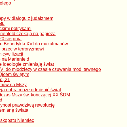
Pelego
ępy w dialogu z judaizmem
etu
ckimi politykami
ienfeld czekają na papieża
0 sierpnia
ie Benedykta XVI do muzułmanów
 przeciw terroryzmowi
 cywilizacji
 na Marienfeld
e ideologie zmieniają świat
VI do młodzieży w czasie czuwania modlitewnego
 Ojcem świętym
d, 21
zymów na Mszy
ozja dobra może odmienić świat
dczas Mszy św. kończącej XX ŚDM
ld
zynosi prawdziwą rewolucję
zemianę świata
iskopatu Niemiec