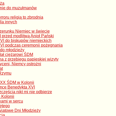
eża
łanie do muzułmanów
roru religią to zbrodnia
dla innych
izerunku Niemiec w świecie
przed modlitwą Anioł Pański
VI do biskupów niemieckich
VI podczas ceremonii pożegnania
 do młodzieży
łał ciężarowi ŚDM
 z przebiegu papieskiej wizyty
yceni, Niemcy ostrożni
at
 Rzymu
 XX ŚDM w Kolonii
ymce Benedykta XVI
zczęścia nikt mi nie odbierze
 Kolonii
wami w sercu
iętego
iatowe Dni Młodzieży
cja