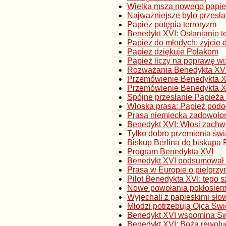
Wielka msza nowego papi
Najważniejsze było przes
Papież potępia terroryzm
Benedykt XVI: Osłanianie ter
Papież do młodych: żyjcie 
Papież dziękuje Polakom
Papież liczy na poprawę w
Rozważania Benedykta XVI 
Przemówienie Benedykta X
Przemówienie Benedykta X
Spójne przesłanie Papieża
Włoska prasa: Papież podo
Prasa niemiecka zadowolona
Benedykt XVI: Włosi zachw
Tylko dobro przemienia świ
Biskup Berlina do biskupa
Program Benedykta XVI
Benedykt XVI podsumował
Prasa w Europie o pielgrz
Pilot Benedykta XVI: tego s
Nowe powołania pokłosiem
Wyjechali z papieskimi sło
Młodzi potrzebują Ojca Św
Benedykt XVI wspomina Św
Benedykt XVI: Boża rewolu