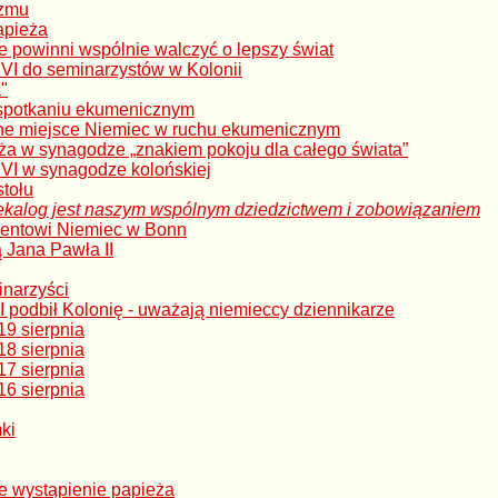
izmu
apieża
ie powinni wspólnie walczyć o lepszy świat
I do seminarzystów w Kolonii
"
spotkaniu ekumenicznym
lne miejsce Niemiec w ruchu ekumenicznym
eża w synagodze „znakiem pokoju dla całego świata”
VI w synagodze kolońskiej
tołu
kalog jest naszym wspólnym dziedzictwem i zobowiązaniem
ydentowi Niemiec w Bonn
 Jana Pawła II
inarzyści
 podbił Kolonię - uważają niemieccy dziennikarze
9 sierpnia
8 sierpnia
7 sierpnia
6 sierpnia
ki
e wystąpienie papieża