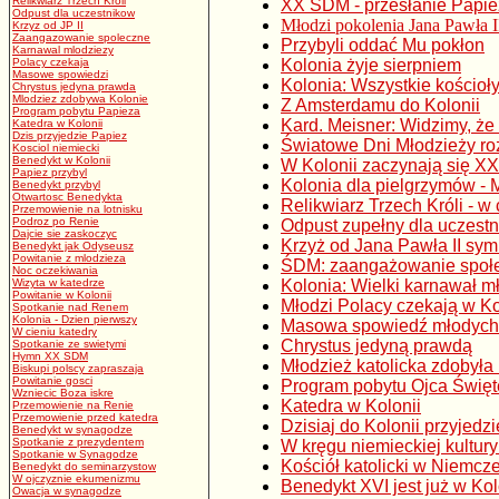
Relikwiarz Trzech Kroli
XX ŚDM - przesłanie Papi
Odpust dla uczestnikow
Młodzi pokolenia Jana Pawła I
Krzyz od JP II
Zaangazowanie spoleczne
Przybyli oddać Mu pokłon
Karnawal mlodziezy
Polacy czekaja
Kolonia żyje sierpniem
Masowe spowiedzi
Kolonia: Wszystkie kościoł
Chrystus jedyna prawda
Mlodziez zdobywa Kolonie
Z Amsterdamu do Kolonii
Program pobytu Papieza
Kard. Meisner: Widzimy, że 
Katedra w Kolonii
Dzis przyjedzie Papiez
Światowe Dni Młodzieży ro
Kosciol niemiecki
Benedykt w Kolonii
W Kolonii zaczynają się X
Papiez przybyl
Kolonia dla pielgrzymów - 
Benedykt przybyl
Otwartosc Benedykta
Relikwiarz Trzech Króli - 
Przemowienie na lotnisku
Podroz po Renie
Odpust zupełny dla uczest
Dajcie sie zaskoczyc
Krzyż od Jana Pawła II s
Benedykt jak Odyseusz
Powitanie z mlodzieza
ŚDM: zaangażowanie społ
Noc oczekiwania
Wizyta w katedrze
Kolonia: Wielki karnawał m
Powitanie w Kolonii
Młodzi Polacy czekają w Ko
Spotkanie nad Renem
Kolonia - Dzien pierwszy
Masowa spowiedź młodych
W cieniu katedry
Chrystus jedyną prawdą
Spotkanie ze swietymi
Hymn XX SDM
Młodzież katolicka zdobyła 
Biskupi polscy zapraszaja
Powitanie gosci
Program pobytu Ojca Świę
Wzniecic Boza iskre
Katedra w Kolonii
Przemowienie na Renie
Przemowienie przed katedra
Dzisiaj do Kolonii przyjedz
Benedykt w synagodze
Spotkanie z prezydentem
W kręgu niemieckiej kultury
Spotkanie w Synagodze
Kościół katolicki w Niemcz
Benedykt do seminarzystow
W ojczyznie ekumenizmu
Benedykt XVI jest już w Kol
Owacja w synagodze