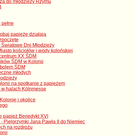
eża do młodzieży Rzymu
I
y pełne
obaj papieże działają
zpoczęte
X Światowe Dni Młodzieży
Miasto kościołów i wody kolońskiej
w centrum XX ŚDM
ników ŚDM w Kolonii
ymbolem ŚDM
eczne młodych
łodzieży
lonii na spotkanie z papieżem
 w halach Kölnmesse
Kolonię i okolice
tego
ie papież Benedykt XVI
 - Pielgrzymki Jana Pawła II do Niemiec
ech na rozdrożu
onii