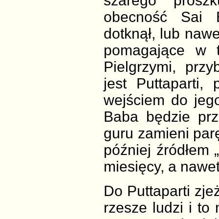
szarego prosz
obecność Sai B
dotknął, lub nawe
pomagające w t
Pielgrzymi, prz
jest Puttaparti,
wejściem do jego
Baba będzie prz
guru zamieni parę
później źródłem 
miesięcy, a nawet 
Do Puttaparti zj
rzesze ludzi i to 