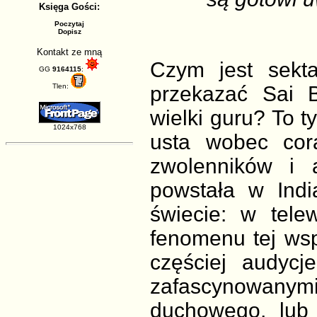
Księga Gości:
Poczytaj
Dopisz
Kontakt ze mną
Czym jest sekt
GG
9164115
:
Tlen:
przekazać Sai 
wielki guru? To ty
1024x768
usta wobec cor
zwolenników i 
powstała w Indi
świecie: w tele
fenomenu tej wsp
częściej audyc
zafascynowanym
duchowego, lub 