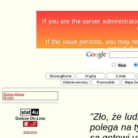
Web
Strona główna
W górę
"Zło, że lu
Goście On-Line
polega na t
Statystyki
są gotowi u