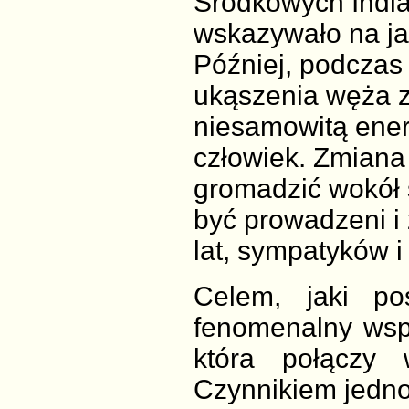
Środkowych India
wskazywało na jak
Później, podczas
ukąszenia węża z
niesamowitą energ
człowiek. Zmiana 
gromadzić wokół s
być prowadzeni i 
lat, sympatyków 
Celem, jaki po
fenomenalny współ
która połączy 
Czynnikiem jedn