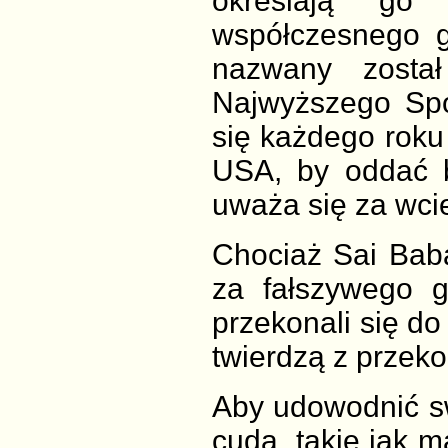
określają go 
współczesnego g
nazwany został
Najwyższego Spo
się każdego roku
USA, by oddać 
uważa się za wci
Chociaż Sai Baba
za fałszywego gu
przekonali się do
twierdzą z przeko
Aby udowodnić s
cuda, takie jak m