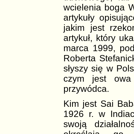
wcielenia boga W
artykuły opisują
jakim jest rzek
artykuł, który u
marca 1999, pod
Roberta Stefanic
słyszy się w Pol
czym jest owa 
przywódca.
Kim jest Sai Bab
1926 r. w India
swoją działaln