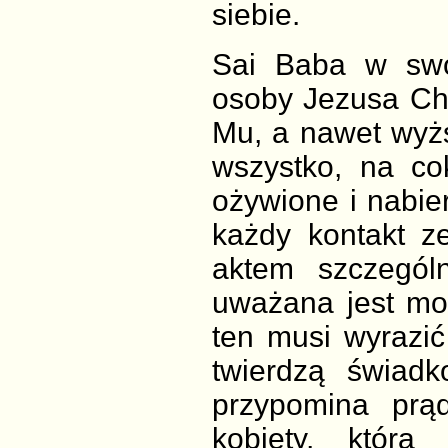
siebie.
Sai Baba w swo
osoby Jezusa Ch
Mu, a nawet wyż
wszystko, na co
ożywione i nabie
każdy kontakt z
aktem szczególn
uważana jest moż
ten musi wyrazić
twierdzą świad
przypomina prąd
kobiety, któr