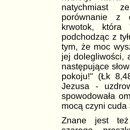
natychmiast z
porównanie z e
krwotok, która
podchodząc z tył
tym, że moc wysz
jej dolegliwości
następujące słowa
pokoju!" (Łk 8,
Jezusa - uzdrow
spowodowała omd
mocą czyni cuda
Znane jest też