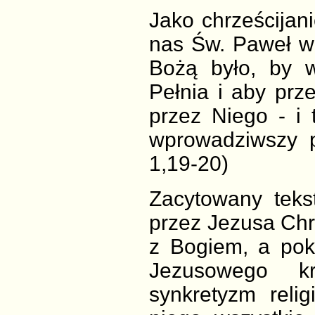
Jako chrześcijan
nas Św. Paweł w 
Bożą było, by w
Pełnia i aby prz
przez Niego - i 
wprowadziwszy p
1,19-20)
Zacytowany teks
przez Jezusa Chr
z Bogiem, a pokó
Jezusowego kr
synkretyzm reli