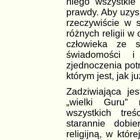
niego wszystkie 
prawdy. Aby uzysk
rzeczywiście w s
różnych religii w
człowieka ze 
świadomości i
zjednoczenia pot
którym jest, jak 
Zadziwiająca je
„wielki Guru”
wszystkich treś
starannie dobi
religijną, w któ