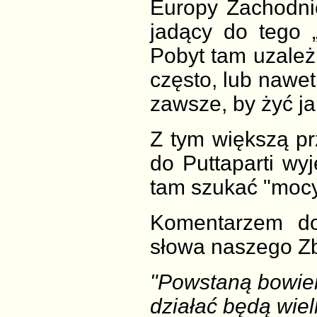
Europy Zachodnie
jadący do tego „
Pobyt tam uzależ
często, lub nawe
zawsze, by żyć ja
Z tym większą prz
do Puttaparti wy
tam szukać "mocy
Komentarzem d
słowa naszego Zb
"Powstaną bowiem 
działać będą wiel