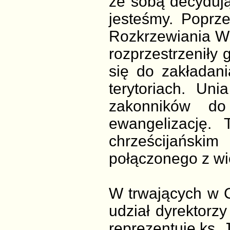
ze sobą decydują
jesteśmy. Poprze
Rozkrzewiania Wia
rozprzestrzeniły 
się do zakładan
terytoriach. Un
zakonników do
ewangelizację.
chrześcijański
połączonego z wi
W trwających w 
udział dyrektorzy
reprezentuje ks. 