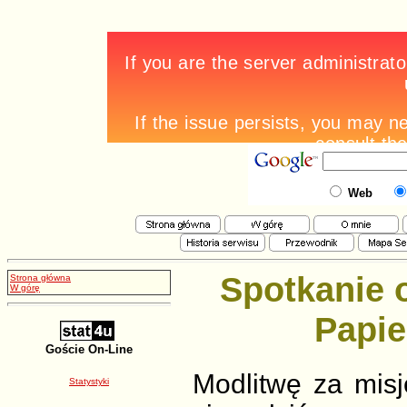
Web
Spotkanie 
Strona główna
W górę
Papie
Goście On-Line
Modlitwę za misj
Statystyki