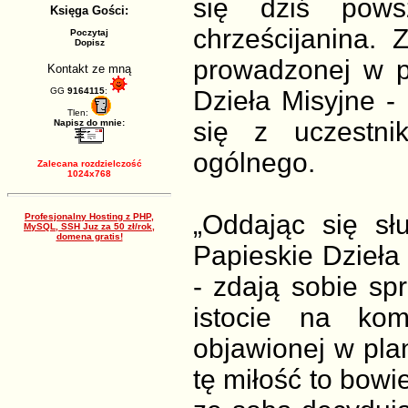
się dziś pows
Księga Gości:
chrześcijanina. 
Poczytaj
Dopisz
prowadzonej w pa
Kontakt ze mną
GG
9164115
:
Dzieła Misyjne -
Tlen:
się z uczestni
Napisz do mnie:
ogólnego.
Zalecana rozdzielczość
1024x768
„Oddając się sł
Profesjonalny Hosting z PHP,
MySQL, SSH Juz za 50 zł/rok,
domena gratis!
Papieskie Dzieła
- zdają sobie sp
istocie na kom
objawionej w pla
tę miłość to bowi