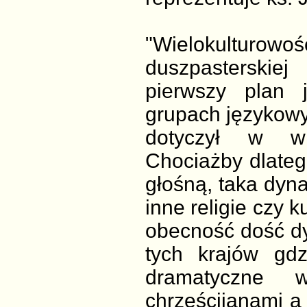
"Wielokulturow
duszpasterskie
pierwszy plan 
grupach językowyc
dotyczył w wi
Chociażby dlateg
głośną, taka dyn
inne religie czy k
obecność dość dy
tych krajów gdz
dramatyczne w
chrześcijanami a