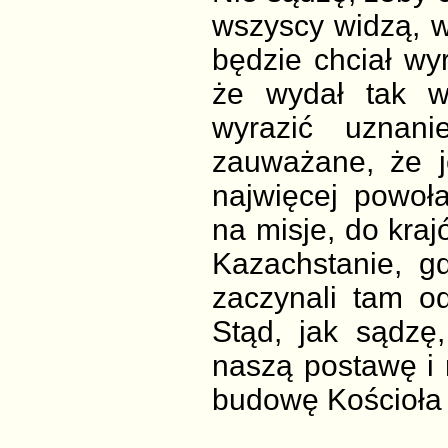
wszyscy widzą, w
będzie chciał wy
że wydał tak wi
wyrazić uznani
zauważane, że j
najwięcej powoła
na misje, do kra
Kazachstanie, gd
zaczynali tam od
Stąd, jak sądzę
naszą postawę i 
budowę Kościoła