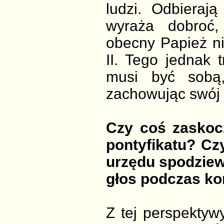
ludzi. Odbieraj
wyraża dobroć,
obecny Papież ni
II. Tego jednak 
musi być sobą
zachowując swój 
Czy coś zaskoc
pontyfikatu? Cz
urzędu spodziew
głos podczas k
Z tej perspektyw