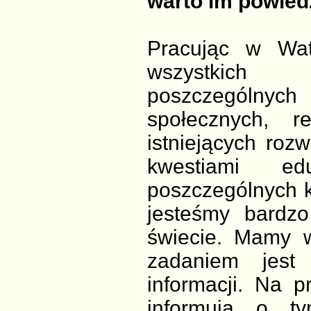
warto im powied
Pracując w Wat
wszystkich 
poszczególnyc
społecznych, re
istniejących rozw
kwestiami ed
poszczególnych k
jesteśmy bardzo
świecie. Mamy w
zadaniem jest
informacji. Na 
informują o t