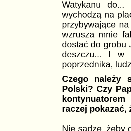
Watykanu do...
wychodzą na plac
przybywające na 
wzrusza mnie fakt
dostać do grobu J
deszczu... I w 
poprzednika, ludz
Czego należy 
Polski? Czy Papi
kontynuatorem
raczej pokazać, ż
Nie sądzę, żeby c