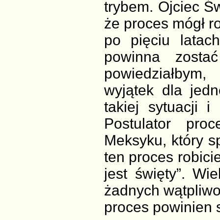
trybem. Ojciec Św
że proces mógł ro
po pięciu latac
powinna zosta
powiedziałbym, 
wyjątek dla jed
takiej sytuacji
Postulator proc
Meksyku, który s
ten proces robicie
jest święty”. Wi
żadnych wątpliwoś
proces powinien s