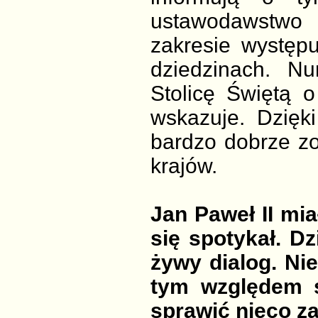
ustawodawstwo
zakresie występ
dziedzinach. N
Stolicę Świętą o
wskazuje. Dzięki
bardzo dobrze zo
krajów.
Jan Paweł II mia
się spotykał. D
żywy dialog. Ni
tym względem 
sprawić nieco 