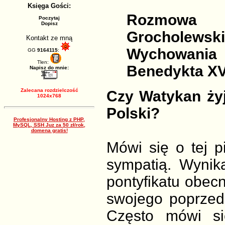
Księga Gości:
Rozmowa 
Poczytaj
Dopisz
Grocholewsk
Kontakt ze mną
Wychowania
GG
9164115
:
Tlen:
Benedykta XVI
Napisz do mnie:
Zalecana rozdzielczość
Czy Watykan żyj
1024x768
Polski?
Profesjonalny Hosting z PHP,
MySQL, SSH Juz za 50 zł/rok,
domena gratis!
Mówi się o tej p
sympatią. Wynik
pontyfikatu obec
swojego poprzed
Często mówi si