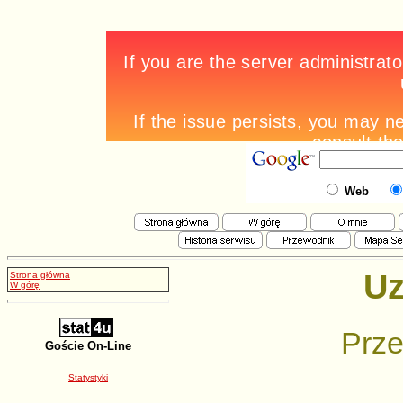
Web
Uz
Strona główna
W górę
Prze
Goście On-Line
Statystyki