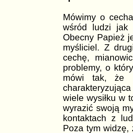
Mówimy o cechac
wśród ludzi jak 
Obecny Papież je
myśliciel. Z dru
cechę, mianowic
problemy, o któr
mówi tak, że 
charakteryzująca
wiele wysiłku w t
wyrazić swoją m
kontaktach z lu
Poza tym widzę, 