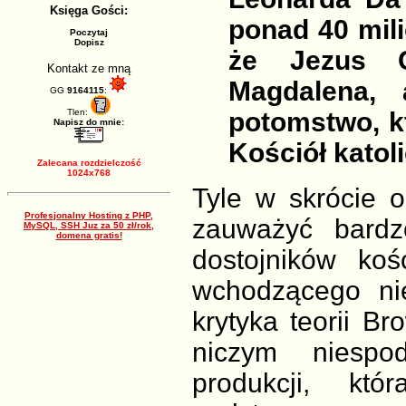
Księga Gości:
ponad 40 mili
Poczytaj
Dopisz
że Jezus C
Kontakt ze mną
Magdalena,
GG
9164115
:
Tlen:
potomstwo, kt
Napisz do mnie:
Kościół katoli
Zalecana rozdzielczość
1024x768
Tyle w skrócie 
Profesjonalny Hosting z PHP,
zauważyć bardz
MySQL, SSH Juz za 50 zł/rok,
domena gratis!
dostojników koś
wchodzącego nie
krytyka teorii Br
niczym niespo
produkcji, kt