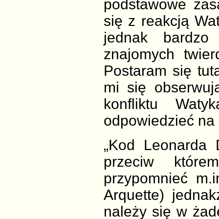
podstawowe zasad
się z reakcją Wat
jednak bardzo
znajomych twier
Postaram się tuta
mi się obserwuj
konfliktu Wat
odpowiedzieć na 
„Kod Leonarda D
przeciw które
przypomnieć m.i
Arquette) jednak
należy się w ża