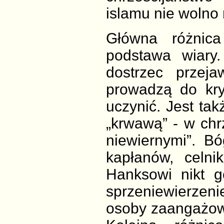
islamu nie wolno 
Główna różnica
podstawa wiary.
dostrzec przeja
prowadzą do kryt
uczynić. Jest takż
„krwawą” - w chr
niewiernymi”. Bó
kapłanów, celni
Hanksowi nikt g
sprzeniewierze
osoby zaangażowa