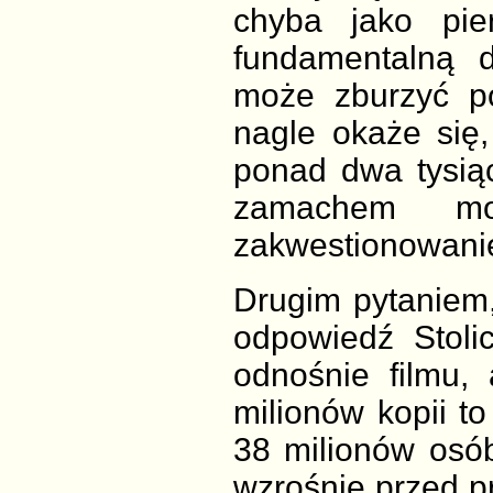
chyba jako pie
fundamentalną d
może zburzyć p
nagle okaże się,
ponad dwa tysią
zamachem mo
zakwestionowani
Drugim pytaniem,
odpowiedź Stoli
odnośnie filmu,
milionów kopii t
38 milionów osób
wzrośnie przed pr