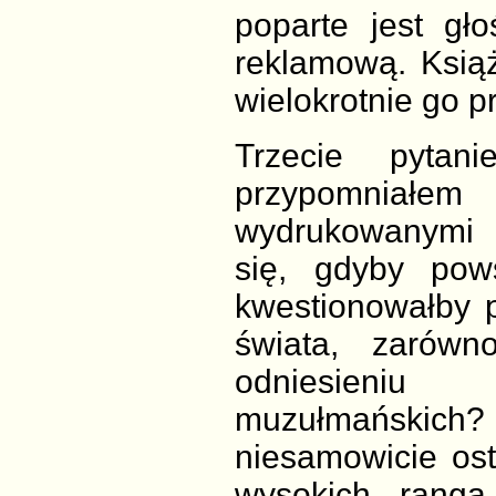
poparte jest gł
reklamową. Książ
wielokrotnie go pr
Trzecie pyta
przypomniałe
wydrukowanymi 
się, gdyby pow
kwestionowałby 
świata, zarów
odniesieniu
muzułmańskic
niesamowicie ost
wysokich rangą