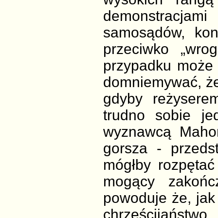
demonstracja
samosądów, konf
przeciwko „wro
przypadku może 
domniemywać, że
gdyby reżyserem
trudno sobie je
wyznawcą Mahome
gorsza - przedsta
mógłby rozpętać 
mogący zakońc
powoduje że, jak 
chrześcijaństw