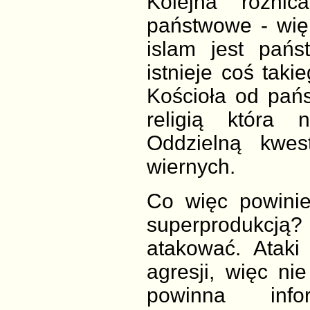
Kolejna różnic
państwowe - wię
islam jest pań
istnieje coś takie
Kościoła od pańs
religią która
Oddzielną kwes
wiernych.
Co więc powinie
superprodukcj
atakować. Ataki
agresji, więc ni
powinna info