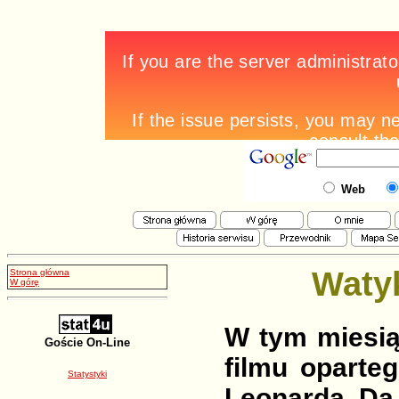
Web
Waty
Strona główna
W górę
W tym miesią
Goście On-Line
filmu oparte
Statystyki
Leonarda Da 