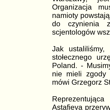
Organizacja mu
namioty powstają
do czynienia 
scjentologów wsz
Jak ustaliliśmy
stołecznego urz
Poland. - Musimy
nie mieli zgody
mówi Grzegorz St
Reprezentująca
Astafieva przeryw