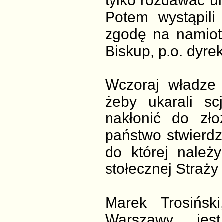
tylko rozdawać ul
Potem wystąpil
zgodę na namiot
Biskup, p.o. dyre
Wczoraj władze 
żeby ukarali sc
nakłonić do zło
państwo stwierdz
do której należ
stołecznej Straży 
Marek Trosiński
Warszawy, jes