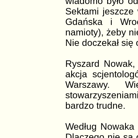
wiadomo było od 
Sektami jeszcze 
Gdańska i Wroc
namioty), żeby n
Nie doczekał się
Ryszard Nowak, 
akcja scjentolo
Warszawy. W
stowarzyszeniami
bardzo trudne.
Według Nowaka w 
Dlaczego nie są o