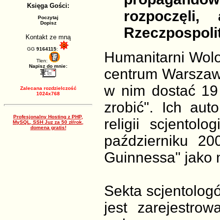
Księga Gości:
rozpoczęli,
Poczytaj
Dopisz
Rzeczpospolit
Kontakt ze mną
GG
9164115
:
Humanitarni Wolon
Tlen:
Napisz do mnie:
centrum Warszawy
w nim dostać 19
Zalecana rozdzielczość
1024x768
zrobić". Ich aut
Profesjonalny Hosting z PHP,
religii scjentol
MySQL, SSH Juz za 50 zł/rok,
domena gratis!
październiku 20
Guinnessa" jako n
Sekta scjentologó
jest zarejestro