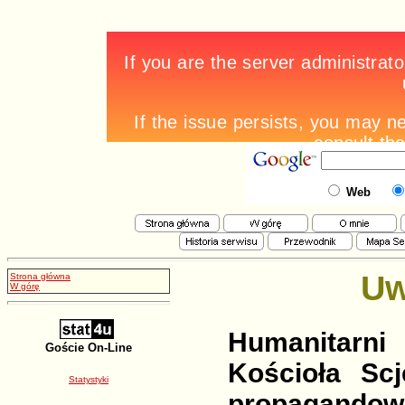
Web
Uw
Strona główna
W górę
Humanitarn
Goście On-Line
Kościoła Scj
Statystyki
propagandow