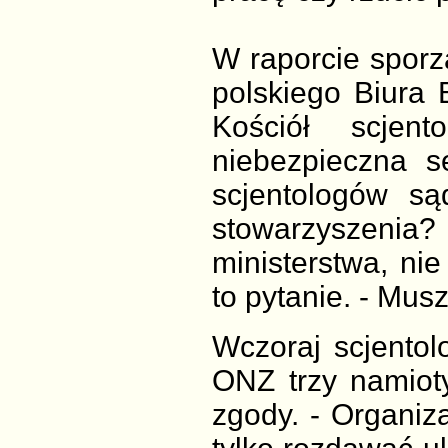
W raporcie sporz
polskiego Biura
Kościół scjent
niebezpieczna s
scjentologów sąd
stowarzyszeni
ministerstwa, ni
to pytanie. - Mus
Wczoraj scjentol
ONZ trzy namiot
zgody. - Organiz