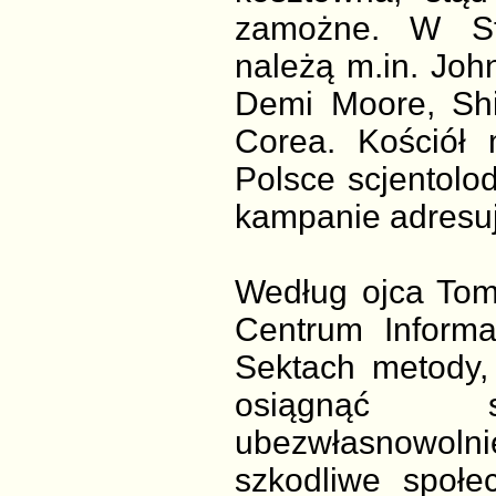
zamożne. W St
należą m.in. Joh
Demi Moore, Shi
Corea. Kościół
Polsce scjentolo
kampanie adresuj
Według ojca Tom
Centrum Informa
Sektach metody, 
osiągnąć 
ubezwłasnowol
szkodliwe społec