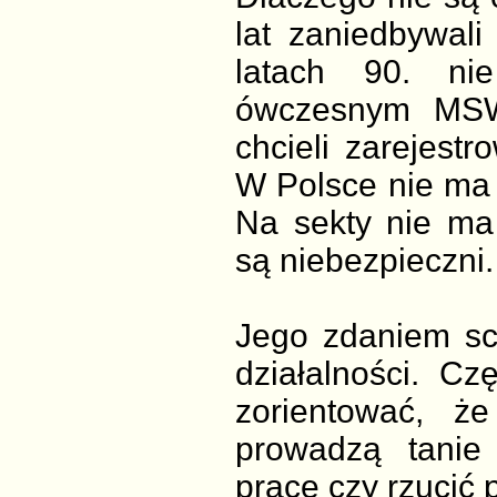
lat zaniedbywal
latach 90. nie
ówczesnym MSW
chcieli zarejest
W Polsce nie ma 
Na sekty nie ma
są niebezpieczni.
Jego zdaniem sc
działalności. C
zorientować, że
prowadzą tanie
pracę czy rzucić 