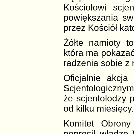
Kościołowi scje
powiększania sw
przez Kościół kato
Żółte namioty t
która ma pokazać,
radzenia sobie z 
Oficjalnie akcj
Scjentologicznym,
że scjentolodzy 
od kilku miesięcy.
Komitet Obrony
poprosił władze