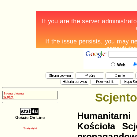
Web
Scjento
Strona główna
W górę
Humanitarn
Goście On-Line
Kościoła Scj
Statystyki
propagandow