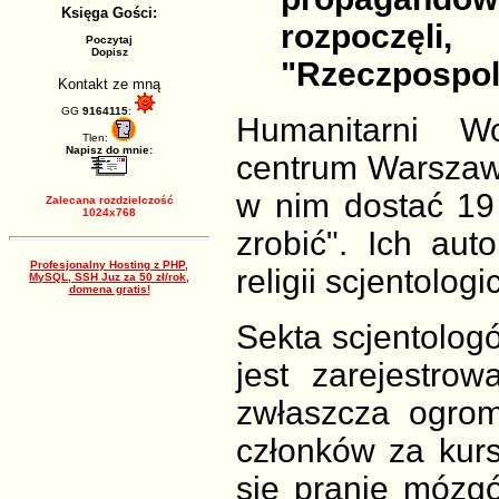
Księga Gości:
rozpoczęli
Poczytaj
Dopisz
"Rzeczpospoli
Kontakt ze mną
GG
9164115
:
Humanitarni Wo
Tlen:
Napisz do mnie:
centrum Warszawy
w nim dostać 19
Zalecana rozdzielczość
1024x768
zrobić". Ich aut
Profesjonalny Hosting z PHP,
religii scjentolog
MySQL, SSH Juz za 50 zł/rok,
domena gratis!
Sekta scjentologó
jest zarejestro
zwłaszcza ogrom
członków za kurs
się pranie mózg