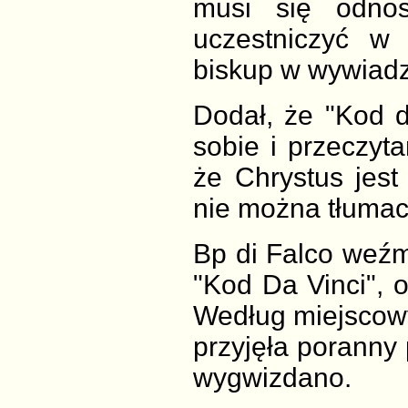
musi się odnos
uczestniczyć w 
biskup w wywiadz
Dodał, że "Kod d
sobie i przeczyt
że Chrystus jest
nie można tłumac
Bp di Falco weźm
"Kod Da Vinci", o
Według miejscowy
przyjęła poranny
wygwizdano.