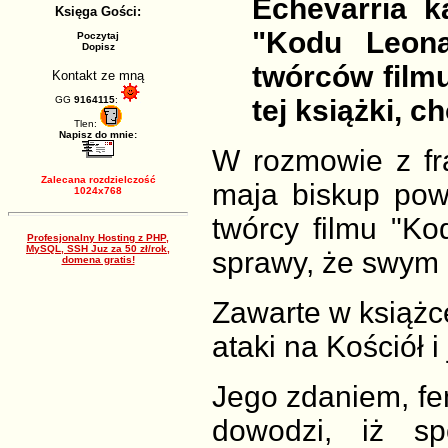
Echevarria k
Księga Gości:
"Kodu Leon
Poczytaj
Dopisz
twórców film
Kontakt ze mną
GG
9164115
:
tej książki, c
Tlen:
Napisz do mnie:
W rozmowie z fr
Zalecana rozdzielczość
maja biskup pow
1024x768
twórcy filmu "Ko
Profesjonalny Hosting z PHP,
MySQL, SSH Juz za 50 zł/rok,
sprawy, że swym dz
domena gratis!
Zawarte w książce
ataki na Kościół i
Jego zdaniem, fe
dowodzi, iż sp