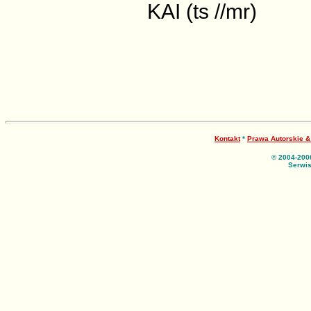
KAI (ts //mr)
Kontakt
*
Prawa Autorskie 
© 2004-200
Serwis