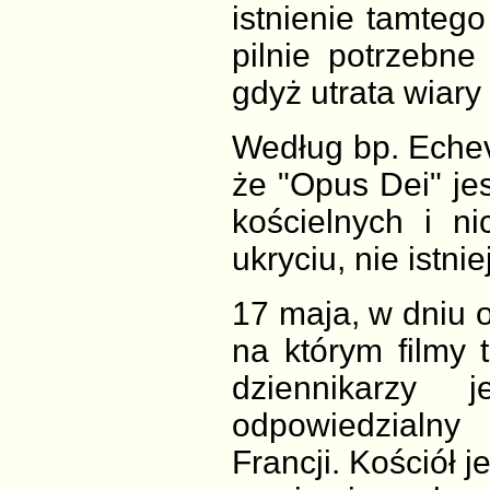
istnienie tamtego
pilnie potrzebne
gdyż utrata wiar
Według bp. Echevar
że "Opus Dei" jes
kościelnych i ni
ukryciu, nie istni
17 maja, w dniu 
na którym filmy 
dziennikarzy 
odpowiedzialny
Francji. Kościół j