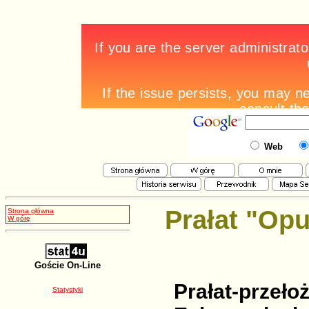
Web
Prałat "Opu
Strona główna
W górę
Goście On-Line
Prałat-prz
Statystyki