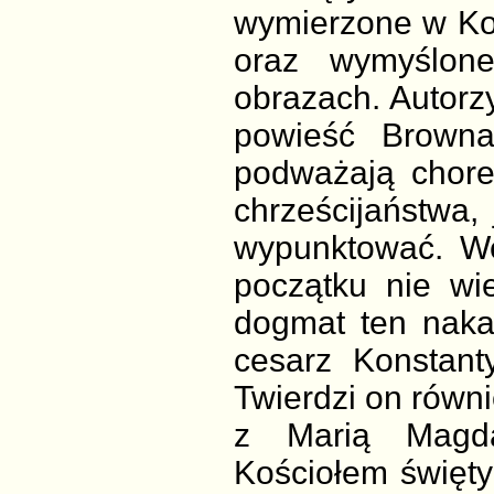
wymierzone w Kośc
oraz wymyślon
obrazach. Autorzy
powieść Browna
podważają chore
chrześcijaństwa, 
wypunktować. We
początku nie wi
dogmat ten naka
cesarz Konstan
Twierdzi on równ
z Marią Magdal
Kościołem święty