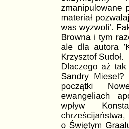
zmanipulowane pr
materiał pozwala
was wyzwoli'. Fak
Browna i tym raze
ale dla autora '
Krzysztof Sudoł.
Dlaczego aż tak 
Sandry Miesel? 
początki Now
ewangeliach apo
wpływ Konst
chrześcijaństwa,
o Świętym Graalu