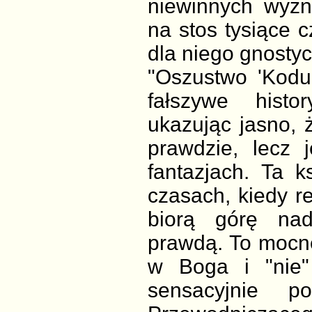
niewinnych wyzn
na stos tysiące 
dla niego gnostyc
"Oszustwo 'Kodu
fałszywe histor
ukazując jasno, 
prawdzie, lecz 
fantazjach. Ta 
czasach, kiedy r
biorą górę na
prawdą. To mocne
w Boga i "nie"
sensacyjnie 