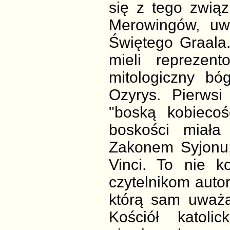
się z tego związ
Merowingów, uwa
Świętego Graala
mieli reprezen
mitologiczny b
Ozyrys. Pierwsi
"boską kobiecoś
boskości miała
Zakonem Syjonu,
Vinci. To nie k
czytelnikom auto
którą sam uważa
Kościół katol