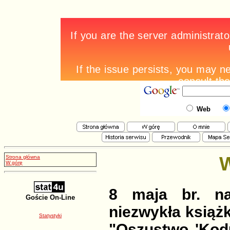
Web
W
Strona główna
W górę
8 maja br. na
Goście On-Line
niezwykła książk
Statystyki
"Oszustwo 'Kodu