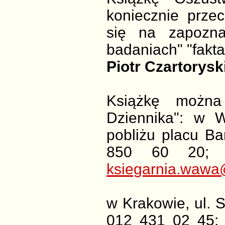
koniecznie przec
się na zapozna
badaniach" "fakt
Piotr Czartoryski
Książkę można
Dziennika": w W
pobliżu placu B
850 60 20; 
ksiegarnia.wawa
w Krakowie, ul. S
012 431 02 45; 