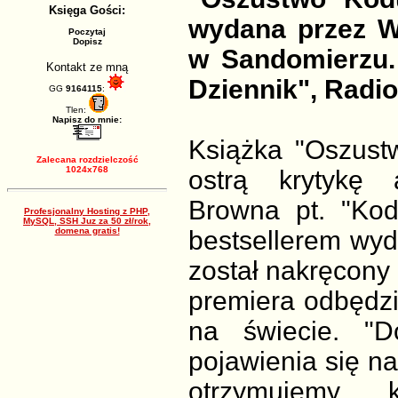
Księga Gości:
wydana przez W
Poczytaj
Dopisz
w Sandomierzu. 
Kontakt ze mną
Dziennik", Radio
GG
9164115
:
Tlen:
Napisz do mnie:
Książka "Oszust
Zalecana rozdzielczość
1024x768
ostrą krytykę 
Browna pt. "Kod
Profesjonalny Hosting z PHP,
MySQL, SSH Juz za 50 zł/rok,
domena gratis!
bestsellerem wyd
został nakręcony 
premiera odbędzi
na świecie. "D
pojawienia się na
otrzymujemy k