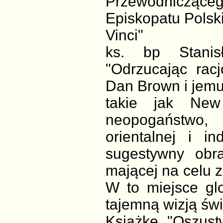
Przewodnicząc
Episkopatu Polsk
Vinci"
ks. bp Stanis
"Odrzucając racj
Dan Brown i jemu 
takie jak New
neopogaństwo, 
orientalnej i i
sugestywny obra
mającej na celu z
W to miejsce glo
tajemną wizją świ
Książkę "Oszust