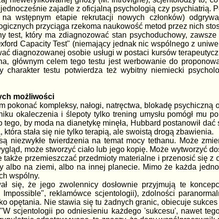
jednocześnie zajadle z oficjalną psychologią czy psychiatrią. 
 na wstępnym etapie rekrutacji nowych członków) odgrywa
ologicznych przyciąga rzekoma naukowość metod przez nich st
tny test, który ma zdiagnozować stan psychoduchowy, zawsze
 "Oxford Capacity Test" (niemający jednak nic wspólnego z uniw
wać diagnozowanej osobie usługi w postaci kursów terapeutyc
a, głównym celem tego testu jest werbowanie do proponowa
 charakter testu potwierdza też wybitny niemiecki psycholog
ych możliwości
m pokonać kompleksy, nałogi, natręctwa, blokadę psychiczną 
iku okaleczenia i ślepoty tylko trening umysłu pomógł mu pok
do tego, by moda na dianetykę minęła, Hubbard postanowił da
 która stała się nie tylko terapią, ale swoistą drogą zbawienia.
ą niezwykłe twierdzenia na temat mocy tethanu. Może zmieni
gląd, może stworzyć ciało lub jego kopię. Może wytworzyć dost
akże przemieszczać przedmioty materialne i przenosić się z 
ny albo na ziemi, albo na innej planecie. Mimo że każda jedn
ich wspólny.
ewał się, że jego zwolennicy dosłownie przyjmują te koncepc
 Impossible", reklamówce scjentologii), zdolności paranormal
ko opętania. Nie stawia się tu żadnych granic, obiecuje sukces
f: "W scjentologii po odniesieniu każdego 'sukcesu', nawet t