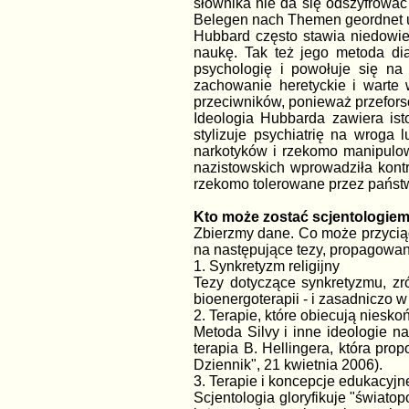
słownika nie da się odszyfrować
Belegen nach Themen geordnet un
Hubbard często stawia niedowie
naukę. Tak też jego metoda di
psychologię i powołuje się n
zachowanie heretyckie i warte
przeciwników, ponieważ przeforso
Ideologia Hubbarda zawiera ist
stylizuje psychiatrię na wroga
narkotyków i rzekomo manipulow
nazistowskich wprowadziła kontr
rzekomo tolerowane przez państw
Kto może zostać scjentologie
Zbierzmy dane. Co może przyciągn
na następujące tezy, propagowane
1. Synkretyzm religijny
Tezy dotyczące synkretyzmu, zró
bioenergoterapii - i zasadniczo 
2. Terapie, które obiecują niesk
Metoda Silvy i inne ideologie 
terapia B. Hellingera, która pro
Dziennik", 21 kwietnia 2006).
3. Terapie i koncepcje edukacyj
Scjentologia gloryfikuje "świato