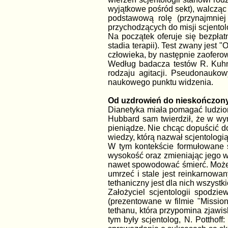
wyjątkowe pośród sekt), walcząc 
podstawową rolę (przynajmniej
przychodzących do misji scjent
Na początek oferuje się bezpła
stadia terapii). Test zwany jest
człowieka, by następnie zaofero
Według badacza testów R. Kuhn
rodzaju agitacji. Pseudonaukowy
naukowego punktu widzenia.
Od uzdrowień do nieskończon
Dianetyka miała pomagać ludzio
Hubbard sam twierdził, że w wyn
pieniądze. Nie chcąc dopuścić 
wiedzy, którą nazwał scjentologią,
W tym kontekście formułowane s
wysokość oraz zmieniając jego wy
nawet spowodować śmierć. Może t
umrzeć i stale jest reinkarnowa
tethaniczny jest dla nich wszystk
Założyciel scjentologii spodzi
(prezentowane w filmie "Mission
tethanu, która przypomina zjawis
tym były scjentolog, N. Potthof