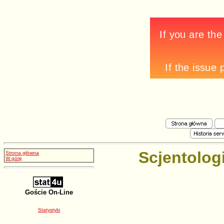
Scjentologi
Strona główna
W górę
Goście On-Line
Statystyki