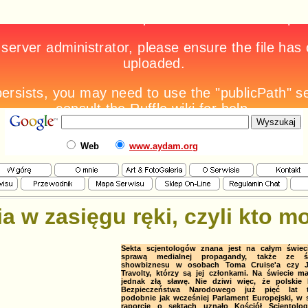
Web
www.aydam.org
a w zasięgu ręki, czyli kto 
Sekta scjentologów znana jest na całym świec
sprawą medialnej propagandy, także ze ś
showbiznesu w osobach Toma Cruise'a czy 
Travolty, którzy są jej członkami. Na świecie m
jednak złą sławę. Nie dziwi więc, że polskie 
Bezpieczeństwa Narodowego już pięć lat 
podobnie jak wcześniej Parlament Europejski, w
raporcie o sektach uznało Kościół Scjentolog