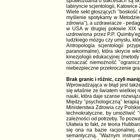
sprawozdania o sukcesach są skru
labiryncie scjentologii, Katowice 
Wiele sekt głoszących "boskość 
myślenie spotykamy w Metodzie S
zdrowia"), a uzdrawiacze - peda
w USA w drugiej połowie XIX w
uzdrowiona przez P.P. Quimby'e
ludzkiego mózgu czy umysłu, któr
Antropologia scjentologii pr
paranormalne), która skrycie wk
kinezjologii edukacyjnej (metody
oznaczać niemożność "ograniczen
niebezpieczne przekroczenie gra
Brak granic i różnic, czyli man
Wprowadzająca w błąd jest także
się właśnie ze światem wielkiej 
nauki, która daje szanse rozwiąz
Między "psychologiczną" terapią 
Ministerstwa Zdrowia czy Polsk
technokratyczne, by umożliwić "
zależności od potrzeby. To pozw
Ułatwia to fakt, że teoria Hubba
się ona na bazie racjonalnej, 
semantyczną. "Ważnym instrumen