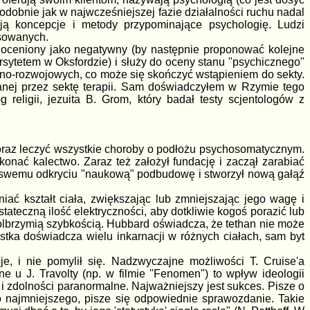
Podobnie jak w najwcześniejszej fazie działalności ruchu nadal
ją koncepcje i metody przypominające psychologię. Ludzi
osowanych.
 oceniony jako negatywny (by następnie proponować kolejne
ersytetem w Oksfordzie) i służy do oceny stanu "psychicznego"
zno-rozwojowych, co może się skończyć wstąpieniem do sekty.
nej przez sektę terapii. Sam doświadczyłem w Rzymie tego
 religii, jezuita B. Grom, który badał testy scjentologów z
oraz leczyć wszystkie choroby o podłożu psychosomatycznym.
onać kalectwo. Zaraz też założył fundację i zaczął zarabiać
ć swemu odkryciu "naukową" podbudowę i stworzył nową gałąź
ać kształt ciała, zwiększając lub zmniejszając jego wagę i
ateczną ilość elektryczności, aby dotkliwie kogoś porazić lub
olbrzymią szybkością. Hubbard oświadcza, że tethan nie może
ostka doświadcza wielu inkarnacji w różnych ciałach, sam byt
je, i nie pomylił się. Nadzwyczajne możliwości T. Cruise'a
ne u J. Travolty (np. w filmie "Fenomen") to wpływ ideologii
 i zdolności paranormalne. Najważniejszy jest sukces. Pisze o
ego najmniejszego, pisze się odpowiednie sprawozdanie. Takie