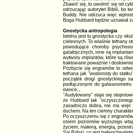
Zbawić się, to uwolnić się od cyk
odrzucając autorytet Biblii, bo 
Buddy. Nie odrzuca więc wprost 
Boga Hubbard będzie uznawał za
Gnostycka antropologia
Istotna jest tu gnostycka czy ok
cielesnych. To właśnie tethany 
powodujące choroby psychoso
galaktycznych, inne są implantam
wytwory implantów, które są rów
traktowane poważnie i dosłownie,
Pozbycie się engramów to odwoł
tethana jak "wodorosty do statku
początek drogi gnostyckiego s
podłączonymi do galwanometru z
owoce...
"Audytowany" staje się stopniowo
że Hubbard tak "oczyszczonego
zasadniczo dobra, nie ma więc 
duchem. Na ten ciemny charakter 
Po oczyszczeniu się z engramów, 
osiem poziomów wyższego wtaje
życiem, materią, energią, przest
Sai Baba), co jest bałwochwalst