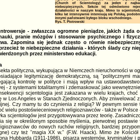
(Church of Scientology) za jeden z najbar
niebezpiecznych. Sekcie tej odmówiono rejest
działalności w naszym kraju. Mimo to scjentolod
kilku lat intensywnie interesują się Polską, podobn
innymi państwami byłego bloku wschodniego.
Rys. T. Piotrowski
kontrowersje - zwłaszcza ogromne pieniądze, jakich żąda
nauki, pranie mózgów i stosowanie psychicznego i fizyc
wa. Zapomina się jednak często o równie niebezpieczn
rzecież te niebezpieczne działania - których ślady czy 
erdzonych przez ministerstwo edukacji.
a
 sekta polityczna, wykupująca w Niemczech nieruchomości w o
posiadające legitymizację demokratyczną, są "politycznymi m
ęgającą kontrolę w polityce i mają wpływ na ustawodawstwo
owej - z systemami totalitarnymi i zdemaskować jako wewnętrzn
onsekwencji scjentologia jest zakazana w wielu krajach, choć
ię w Los Angeles w Stanach Zjednoczonych. Aby zniwelować za
gijnej. Czy mamy tu do czynienia z religią? W pewnym sensie 
choć wielu postoświeceniowych religioznawców - także w Polsce 
a scjentologów jest przygotowywana przez teorię. Zasadniczo 
ia się w określonym sposobie myślenia, pierwotnej postawie w
eligioznawców do nowych ruchów religijnych, bardziej przypom
gne) czy też "magia XX w." (F.W. Haack). Mimo że Kościół 
na Hubbarda (1911-1986), pisarza westernów, kryminałów i po