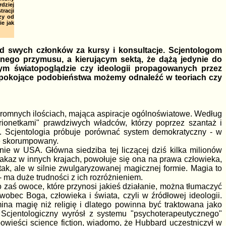
dziej
racji
zy od
ie jak
 od swych członków za kursy i konsultacje. Scjentologom
znego przymusu, a kierującym sektą, że dążą jedynie do
ym światopoglądzie czy ideologii propagowanych przez
niepokojące podobieństwa możemy odnaleźć w teoriach czy
gromnych ilościach, mająca aspiracje ogólnoświatowe. Według
arionetkami" prawdziwych władców, którzy poprzez szantaż i
. Scjentologia próbuje porównać system demokratyczny - w
ie skorumpowany.
 nie w USA. Główna siedziba tej liczącej dziś kilka milionów
kaz w innych krajach, powołuje się ona na prawa człowieka,
tak, ale w silnie zwulgaryzowanej magicznej formie. Magia to
- ma duże trudności z ich rozróżnieniem.
zaś owoce, które przynosi jakieś działanie, można tłumaczyć
obec Boga, człowieka i świata, czyli w źródłowej ideologii.
ina magię niż religię i dlatego powinna być traktowana jako
Scjentologiczny wyrósł z systemu "psychoterapeutycznego"
wieści science fiction, wiadomo, że Hubbard uczestniczył w