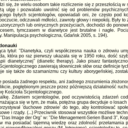
i się, że wielu osobom takie rozliczenie się z przeszłością
użą ulgę i pozwalało uwolnić się od problemów psychiczny
jącego byłych scjentologów, opowiadali oni, że często pod k
poczucie, odczuwali mdłości, zawroty głowy i niepokój. Były t
iluzorycznych lub onirycznych przeżyciach, dochodzi do ponown
esem, tymczasem w dianetyce jest brutalne i nagłe. Pocią
ty. Manipulacja psychologiczna, Gdańsk 2005, s. 194).
udonauki
ca tytuł: "Dianetyka, czyli współczesna nauka o zdrowiu um
a, która po raz pierwszy ukazała się w 1950 roku, dość szyb
terapii dianetycznej" (dianetic therapy). Jako pisarz fantas
jentologicznego zawierają słowniczek słów oraz definicje tyc
uje się także do szamanizmu czy kultury aborygeńskiej, zosta
 posiada żadnego respektu, ani żadnego zrozumienia złożonoś
likcie, pogłębionym jeszcze przez późniejszą działalność ruch
zwę Kościoła Scjentologicznego.
lkę. Zdaniem scjentologów, pod oczywistością zdarzeń cod
ażająca się w tym, że mała, potężna grupa decyduje o losach ś
korzystywał 'duchowe zdrowie' do tego, aby kontrolować społ
owe i rządy. (...) Przeciwnik stosował wszystkie możliwe techn
ef "Das Image der Org" w: "Die Menagement-Serien Band 3", Kop
ów ma posiadać tajemną wiedzę oraz zdolność przełamania po
zaj nieweryfikowalnej gnozy (M. Introvigne), scjentolodzy to, 