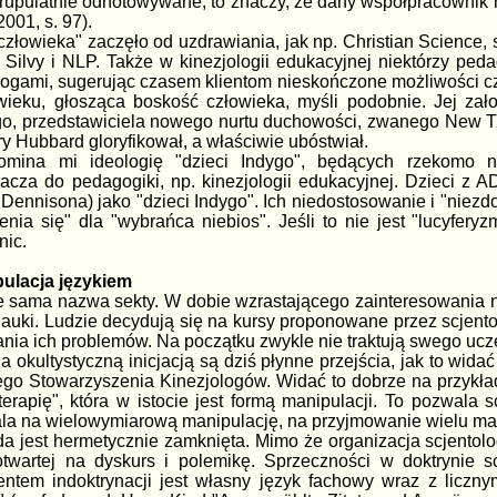
pulatnie odnotowywane, to znaczy, że dany współpracownik musi 
2001, s. 97).
człowieka" zaczęło od uzdrawiania, jak np. Christian Science,
ilvy i NLP. Także w kinezjologii edukacyjnej niektórzy pedag
gogami, sugerując czasem klientom nieskończone możliwości cz
ieku, głosząca boskość człowieka, myśli podobnie. Jej zał
go, przedstawiciela nowego nurtu duchowości, zwanego New Th
y Hubbard gloryfikował, a właściwie ubóstwiał.
zypomina mi ideologię "dzieci Indygo", będących rzekomo
racza do pedagogiki, np. kinezjologii edukacyjnej. Dzieci z
 Dennisona) jako "dzieci Indygo". Ich niedostosowanie i "niezd
ia się" dla "wybrańca niebios". Jeśli to nie jest "lucyfery
nic.
ipulacja językiem
 sama nazwa sekty. W dobie wzrastającego zainteresowania nau
nauki. Ludzie decydują się na kursy proponowane przez scjento
ania ich problemów. Na początku zwykle nie traktują swego uczes
a okultystyczną inicjacją są dziś płynne przejścia, jak to wid
iego Stowarzyszenia Kinezjologów. Widać to dobrze na przykł
terapię", która w istocie jest formą manipulacji. To pozwala
ala na wielowymiarową manipulację, na przyjmowanie wielu ma
rda jest hermetycznie zamknięta. Mimo że organizacja scjentolog
otwartej na dyskurs i polemikę. Sprzeczności w doktrynie s
tem indoktrynacji jest własny język fachowy wraz z licznym