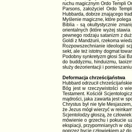
ruchu magicznym Ordo Templi Orie
Parsons, założyciel Ordo Templ
Hubbarda, dobrze znającego trady
Myślenie magiczne, które polega n
Biblia - są okultystycznie zman
orientalnych (które wyżej stawi
pewnego rodzaju satanizm z dużą 
Goldi z Mandżurii, rzekoma wied
Rozpowszechnianie ideologii scj
sekt, ale też istotny dogmat to
Podobny synkretyzm głosi Sai Bab
do buddyzmu, hinduizmu, taoizm
służy dezorientacji i pomieszani
Deformacja chrześcijaństwa
Hubbard odrzucił chrześcijański
Bóg jest w rzeczywistości o wi
Testament. Kościół Scjentologic
mądrości, jaka zawarta jest w s
Chrystus był nie tyle Mesjaszem
że Jezus mógł wierzyć w reinkar
Scjentolodzy głoszą, że człowiek
mówienie o grzechu i pokucie uzn
ekspiacji, przypomnianych w obja
poprzez bycie człowiekiem aż do 