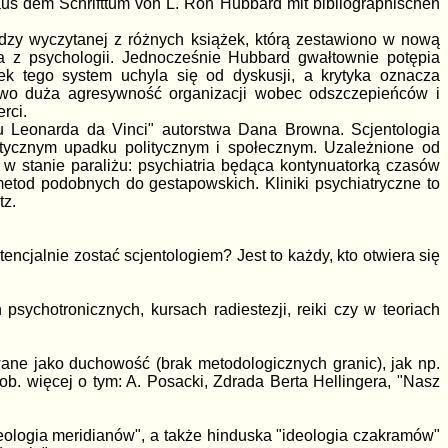
aus dem Schrifttum von L. Ron Hubbard mit bibliographischen
dzy wyczytanej z różnych książek, którą zestawiono w nową
a z psychologii. Jednocześnie Hubbard gwałtownie potępia
k tego system uchyla się od dyskusji, a krytyka oznacza
kowo duża agresywność organizacji wobec odszczepieńców i
rci.
du Leonarda da Vinci" autorstwa Dana Browna. Scjentologia
atycznym upadku politycznym i społecznym. Uzależnione od
 stanie paraliżu: psychiatria będąca kontynuatorką czasów
etod podobnych do gestapowskich. Kliniki psychiatryczne to
tz.
encjalnie zostać scjentologiem? Jest to każdy, kto otwiera się
psychotronicznych, kursach radiestezji, reiki czy w teoriach
ane jako duchowość (brak metodologicznych granic), jak np.
ob. więcej o tym: A. Posacki, Zdrada Berta Hellingera, "Nasz
ideologia meridianów", a także hinduska "ideologia czakramów"