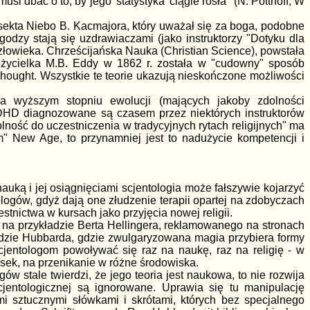
dbać o to, by jego 'statystyka' ciągle rosła" (N. Potthoff, W
 sekta Niebo B. Kacmajora, który uważał się za boga, podobne
odzy stają się uzdrawiaczami (jako instruktorzy "Dotyku dla
łowieka. Chrześcijańska Nauka (Christian Science), powstała
ożycielka M.B. Eddy w 1862 r. została w "cudowny" sposób
ought. Wszystkie te teorie ukazują nieskończone możliwości
 na wyższym stopniu ewolucji (mających jakoby zdolności
 ADHD diagnozowane są czasem przez niektórych instruktorów
olność do uczestniczenia w tradycyjnych rytach religijnych" ma
zm" New Age, to przynamniej jest to nadużycie kompetencji i
ką i jej osiągnięciami scjentologia może fałszywie kojarzyć
logów, gdyż dają one złudzenie terapii opartej na zdobyczach
tnictwa w kursach jako przyjęcia nowej religii.
ać na przykładzie Berta Hellingera, reklamowanego na stronach
adzie Hubbarda, gdzie zwulgaryzowana magia przybiera formy
 scjentologom powoływać się raz na naukę, raz na religię - w
sek, na przenikanie w różne środowiska.
ów stale twierdzi, że jego teoria jest naukowa, to nie rozwija
cjentologicznej są ignorowane. Uprawia się tu manipulację
i sztucznymi słówkami i skrótami, których bez specjalnego