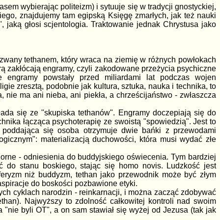
em wybierając politeizm) i sytuuje się w tradycji gnostyckiej,
 niego, znajdujemy tam egipską Księgę zmarłych, jak też nauki
, jaką głosi scjentologia. Traktowanie jednak Chrystusa jako
ek zwany tethanem, który wraca na ziemię w różnych powłokach
órą zakłócają engramy, czyli zakodowane przeżycia psychiczne
e engramy powstały przed miliardami lat podczas wojen
ie zresztą, podobnie jak kultura, sztuka, nauka i technika, to
nie ma ani nieba, ani piekła, a chrześcijaństwo - zwłaszcza
ada się ze "skupiska tethanów". Engramy doczepiają się do
echnika łącząca psychoterapię ze swoistą "spowiedzią". Jest to
e poddająca się osoba otrzymuje dwie bańki z przewodami
icznym": materializacją duchowości, która musi wydać złe
ozorne - odniesienia do buddyjskiego oświecenia. Tym bardziej
do stanu boskiego, stając się homo novis. Ludzkość jest
yferyzm niż buddyzm, tethan jako przewodnik może być złym
aspiracje do boskości pozbawione etyki.
nych cyklach narodzin - reinkarnacji, i można zacząć zdobywać
an). Najwyższy to zdolność całkowitej kontroli nad swoim
"nie byli OT", a on sam stawiał się wyżej od Jezusa (tak jak