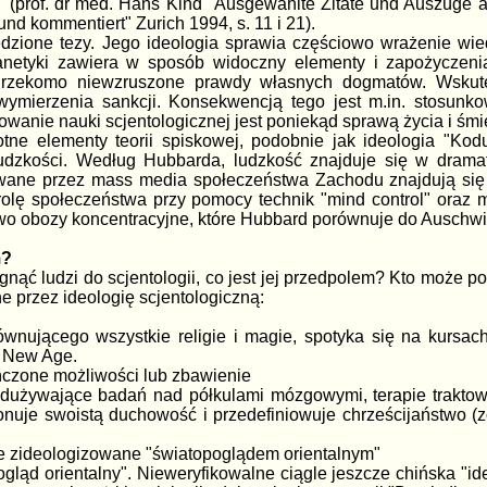
" (prof. dr med. Hans Kind "Ausgewählte Zitate und Auszüge 
d kommentiert" Zurich 1994, s. 11 i 21).
dzione tezy. Jego ideologia sprawia częściowo wrażenie wie
anetyki zawiera w sposób widoczny elementy i zapożyczeni
a rzekomo niewzruszone prawdy własnych dogmatów. Wskute
 wymierzenia sankcji. Konsekwencją tego jest m.in. stosun
wanie nauki scjentologicznej jest poniekąd sprawą życia i śmie
otne elementy teorii spiskowej, podobnie jak ideologia "Ko
 ludzkości. Według Hubbarda, ludzkość znajduje się w dram
ane przez mass media społeczeństwa Zachodu znajdują się w
olę społeczeństwa przy pomocy technik "mind control" oraz m
o obozy koncentracyjne, które Hubbard porównuje do Auschwi
m?
ąć ludzi do scjentologii, co jest jej przedpolem? Kto może pot
 przez ideologię scjentologiczną:
wnującego wszystkie religie i magie, spotyka się na kursach 
w New Age.
ończone możliwości lub zbawienie
nadużywające badań nad półkulami mózgowymi, terapie traktow
ponuje swoistą duchowość i przedefiniowuje chrześcijaństwo (z
ne zideologizowane "światopoglądem orientalnym"
pogląd orientalny". Nieweryfikowalne ciągle jeszcze chińska "