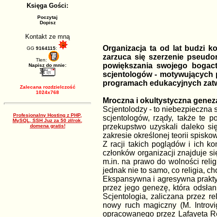
Księga Gości:
Poczytaj
Dopisz
Kontakt ze mną
Organizacja ta od lat budzi 
GG
9164115
:
zarzuca się szerzenie pseudo
Tlen:
powiększania swojego bogact
Napisz do mnie:
scjentologów - motywujących p
programach edukacyjnych zatwi
Zalecana rozdzielczość
1024x768
Mroczna i okultystyczna genez
Scjentolodzy - to niebezpieczna
Profesjonalny Hosting z PHP,
scjentologów, rządy, także te 
MySQL, SSH Juz za 50 zł/rok,
przekupstwo uzyskali daleko si
domena gratis!
zakresie określonej teorii spisk
Z racji takich poglądów i ich k
członków organizacji znajduje s
m.in. na prawo do wolności reli
jednak nie to samo, co religia, 
Ekspansywna i agresywna praktyk
przez jego genezę, która odsłan
Scjentologia, zaliczana przez r
nowy ruch magiczny (M. Introvi
opracowanego przez Lafayeta Ro