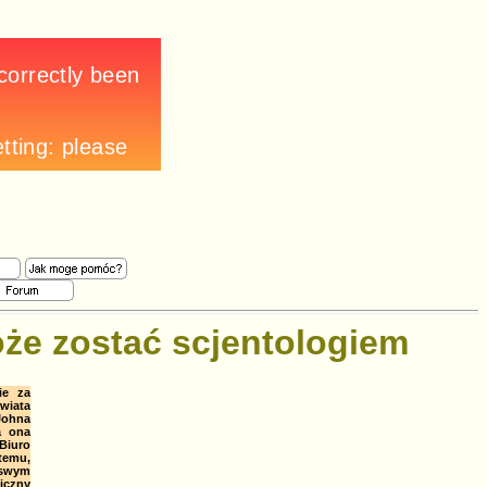
może zostać scjentologiem
ie za
wiata
Johna
a ona
Biuro
temu,
 swym
iczny