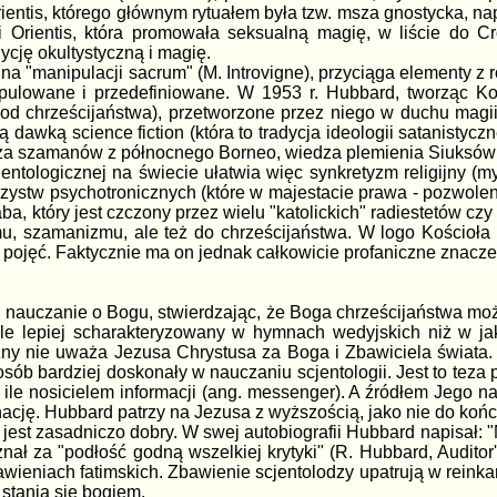
ntis, którego głównym rytuałem była tzw. msza gnostycka, napi
i Orientis, która promowała seksualną magię, w liście do 
cję okultystyczną i magię.
a "manipulacji sacrum" (M. Introvigne), przyciąga elementy z ró
ipulowane i przedefiniowane. W 1953 r. Hubbard, tworząc Kośc
a od chrześcijaństwa), przetworzone przez niego w duchu mag
dawką science fiction (która to tradycja ideologii satanistyczn
za szamanów z północnego Borneo, wiedza plemienia Siuksów 
entologicznej na świecie ułatwia więc synkretyzm religijny (
warzystw psychotronicznych (które w majestacie prawa - pozwol
a, który jest czczony przez wielu "katolickich" radiestetów c
u, szamanizmu, ale też do chrześcijaństwa. W logo Kościoła 
u pojęć. Faktycznie ma on jednak całkowicie profaniczne znaczen
e nauczanie o Bogu, stwierdzając, że Boga chrześcijaństwa moż
ele lepiej scharakteryzowany w hymnach wedyjskich niż w jak
zny nie uważa Jezusa Chrystusa za Boga i Zbawiciela świata. 
posób bardziej doskonały w nauczaniu scjentologii. Jest to te
, ile nosicielem informacji (ang. messenger). A źródłem Jego 
nację. Hubbard patrzy na Jezusa z wyższością, jako nie do koń
 jest zasadniczo dobry. W swej autobiografii Hubbard napisał: 
ał za "podłość godną wszelkiej krytyki" (R. Hubbard, Auditor'
wieniach fatimskich. Zbawienie scjentolodzy upatrują w reinkar
stania się bogiem.