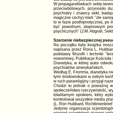
W propagandówkach sekty twierdz
przeciwbólowych, przynosiło d
psychiatry i znawcy sekt, bada
magiczne cechy) mieli "złe samo
to w fazie posthipnotycznej, po 
być powolnym, stopniowym proc
psychicznych" (J.M. Abgrall, Sek
Szerzenie niebezpiecznej pse
Na początku była książka noszą
napisana przez Rona L. Hubbard
podstawy filozofii i techniki "
nowomowy. Publikacje Kościoła Sc
Dianetyka, w której autor odwoł
psychiatrów amerykańskich.
Według E. Fromma, dianetyka nie
tymi środowiskami w ostrym konf
w ruch parareligijny i przyjął na
Chodzi tu jednak o poważną wa
społeczeństwo rzeczywistość, wyr
totalitarnym spiskiem, który wy
kontrolował wszystkie media pras
(L. Ron Hubbard, Richtlinienbri
Jedynie organizacja scjentolog
wierzeń scjentologii stanowi rod