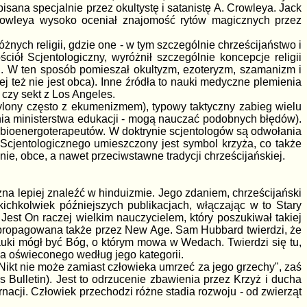
sana specjalnie przez okultystę i satanistę A. Crowleya. Jack
Crowleya wysoko oceniał znajomość rytów magicznych przez
żnych religii, gdzie one - w tym szczególnie chrześcijaństwo i
iół Scjentologiczny, wyróżnił szczególnie koncepcje religii
ii. W ten sposób pomieszał okultyzm, ezoteryzm, szamanizm i
ej też nie jest obca). Inne źródła to nauki medyczne plemienia
czy sekt z Los Angeles.
mylony często z ekumenizmem), typowy taktyczny zabieg wielu
enia ministerstwa edukacji - mogą nauczać podobnych błędów).
zy bioenergoterapeutów. W doktrynie scjentologów są odwołania
Scjentologicznego umieszczony jest symbol krzyża, co także
ie, obce, a nawet przeciwstawne tradycji chrześcijańskiej.
na lepiej znaleźć w hinduizmie. Jego zdaniem, chrześcijański
ichkolwiek późniejszych publikacjach, włączając w to Stary
Jest On raczej wielkim nauczycielem, który poszukiwał takiej
za propagowana także przez New Age. Sam Hubbard twierdzi, że
nauki mógł być Bóg, o którym mowa w Wedach. Twierdzi się tu,
ca oświeconego według jego kategorii.
"Nikt nie może zamiast człowieka umrzeć za jego grzechy", zaś
s Bulletin). Jest to odrzucenie zbawienia przez Krzyż i ducha
nacji. Człowiek przechodzi różne stadia rozwoju - od zwierząt