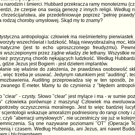
lu narodzin i śmierci. Hubbard przekracza ramy monoteizmu (czas
twierdzi, że czerpie ona swoją genezę z innych religii. Według
chrześcijaństwa, ale przedefiniowuje poprzez "pełnię prawdy"
 rodzaj choroby umysłowej. Skąd my to znamy?
ultystyczna antropologia: człowiek ma nieśmiertelny pierwiast
stworzyły wszechświat i ludzkość. Mają niewyobrażalną moc, kt
matyczne (jest to echo uproszczonego freudyzmu). Pewn
i wszczepionymi przez żądne władzy złe tethany. Wszystkie relig
nież przyczyną chorób nękających ludzkość. Według Hubbarda, 
 gdzie Jezus jest Bogiem - jest dziełem implantów.
anie się właśnie do założenia, że prawdziwa osobowość skł
", więc trzeba je usuwać. Jedynym ratunkiem jest "auditing", t
amozbawienia. Auditing przeprowadza się w ten sposób, ż
wanego E-meter. Mamy tu do czynienia z "błędem antropolog
 "clear" - czysty. Słowo "clear" jest mylące i ma - w sumie p
" człowieka porównuje z maszyną! Człowiek ma ewoluować 
potrzeby oczyszczenia moralnego. Jest to więc bardziej luc
scjentologii wskazuje amoralizm podniesiony do rangi cnoty i 
czyli "aberracji umysłowych", nie uczestniczy się już w kolej
mniczenia. Są one nazywane poziomami "OT" (Operacje Teth
rzenią i czasem. Według Hubbarda, ani Jezus, ani nawet Budda 
wem i bluźnierstwem.