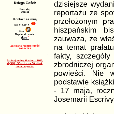
dzisiejsze wydani
Księga Gości:
Poczytaj
reportażu ze spo
Dopisz
przełożonym pra
Kontakt ze mną
GG
9164115
:
hiszpańskim bi
Tlen:
Napisz do mnie:
zauważa, że właś
na temat prałat
Zalecana rozdzielczość
1024x768
fakty, szczegóły
Profesjonalny Hosting z PHP,
zbrodniczej orga
MySQL, SSH Juz za 50 zł/rok,
domena gratis!
powieści. Nie 
podstawie książk
- 17 maja, roczn
Josemarii Escrivy