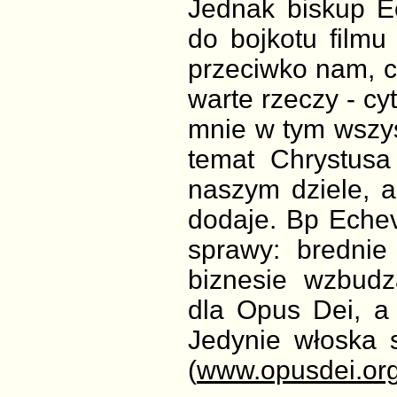
Jednak biskup Ec
do bojkotu filmu
przeciwko nam, c
warte rzeczy - cy
mnie w tym wszys
temat Chrystusa
naszym dziele, a
dodaje. Bp Echeva
sprawy: bredni
biznesie wzbudza
dla Opus Dei, a 
Jedynie włoska s
(
www.opusdei.or