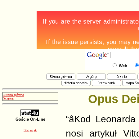
Web
Opus De
Strona główna
W górę
“âKod Leonarda 
Goście On-Line
nosi artykuł Vi
Statystyki