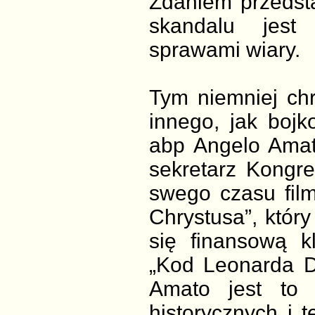
Zdaniem przedsta
skandalu jest
sprawami wiary.
Tym niemniej chr
innego, jak bojk
abp Angelo Ama
sekretarz Kongre
swego czasu film
Chrystusa”, który
się finansową k
„Kod Leonarda D
Amato jest to 
historycznych i 