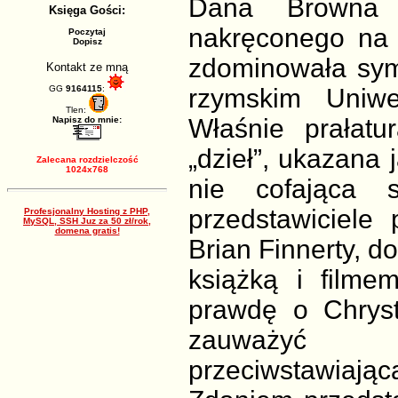
Dana Browna 
Księga Gości:
nakręconego na 
Poczytaj
Dopisz
zdominowała sy
Kontakt ze mną
GG
9164115
:
rzymskim Uniwe
Tlen:
Właśnie prałat
Napisz do mnie:
„dzieł”, ukazana 
Zalecana rozdzielczość
1024x768
nie cofająca s
przedstawiciele
Profesjonalny Hosting z PHP,
MySQL, SSH Juz za 50 zł/rok,
domena gratis!
Brian Finnerty, d
książką i filmem
prawdę o Chryst
zauważyć we
przeciwstawiając