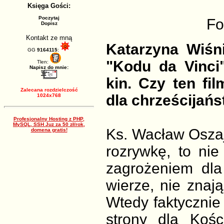
Księga Gości:
Poczytaj
Fo
Dopisz
Kontakt ze mną
Katarzyna Wiśn
GG
9164115
:
"Kodu da Vinci
Tlen:
Napisz do mnie:
kin. Czy ten fi
Zalecana rozdzielczość
dla chrześcijań
1024x768
Profesjonalny Hosting z PHP,
MySQL, SSH Juz za 50 zł/rok,
Ks. Wacław Oszajca
domena gratis!
rozrywkę, to ni
zagrożeniem dla
wierze, nie znają 
Wtedy faktycznie 
strony dla Kośc