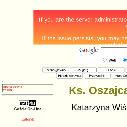
Web
Ks. Oszajc
Strona główna
W górę
Katarzyna Wi
Goście On-Line
Statystyki