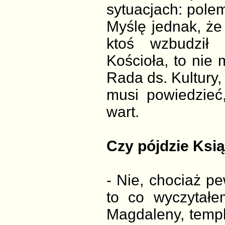
sytuacjach: pole
Myślę jednak, że 
ktoś wzbudził z
Kościoła, to nie
Rada ds. Kultury,
musi powiedzieć,
wart.
Czy pójdzie Ksią
- Nie, chociaż p
to co wyczytałe
Magdaleny, templa