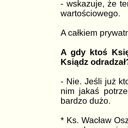
- wskazuje, że te
wartościowego.
A całkiem prywat
A gdy ktoś Księ
Ksiądz odradzał
- Nie. Jeśli już k
nim jakaś potrze
bardzo dużo.
* Ks. Wacław Osza