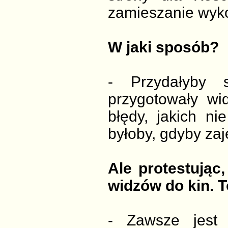
zamieszanie wyko
W jaki sposób?
- Przydałyby 
przygotowały wi
błędy, jakich ni
byłoby, gdyby zaj
Ale protestując
widzów do kin. T
- Zawsze jest