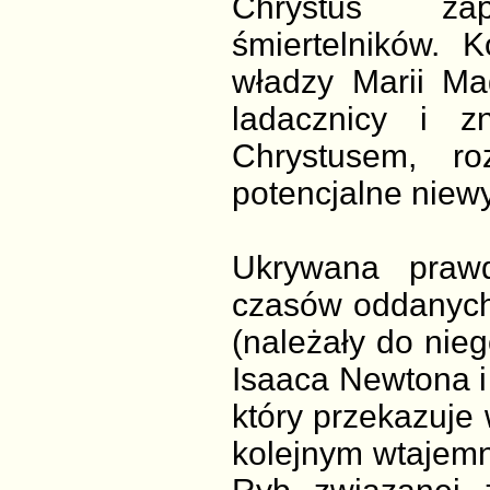
Chrystus zap
śmiertelników. 
władzy Marii Ma
ladacznicy i z
Chrystusem, r
potencjalne niewy
Ukrywana praw
czasów oddanych 
(należały do nieg
Isaaca Newtona i
który przekazuje 
kolejnym wtajemn