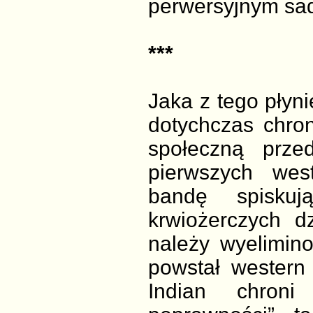
perwersyjnym s
***
Jaka z tego płyni
dotychczas chro
społeczną prze
pierwszych wes
bandę spiskuj
krwiożerczych d
należy wyelimin
powstał western
Indian chroni