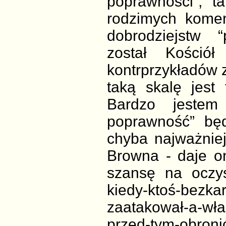
poprawności”, t
rodzimych komen
dobrodziejstw “
został Kościół
kontrprzykładów z
taką skalę jest
Bardzo jestem
poprawność” bę
chyba najważniej
Browna - daje o
szansę na oczysz
kiedy-ktoś-bezkar
zaatakował-a-wła
przed-tym-obro