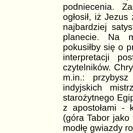
podniecenia. Z
ogłosił, iż Jezus
najbardziej saty
planecie. Na m
pokusiłby się o 
interpretacji p
czytelników. Chr
m.in.: przybys
indyjskich mist
starożytnego Egi
z apostołami - 
(góra Tabor jako
modłę gwiazdy ro