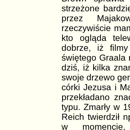
strzeżone bardzi
przez Majakow
rzeczywiście mam
kto ogląda tele
dobrze, iż film
świętego Graala 
dziś, iż kilka z
swoje drzewo gen
córki Jezusa i Ma
przekładano znac
typu. Zmarły w 1
Reich twierdził 
w momencie, 