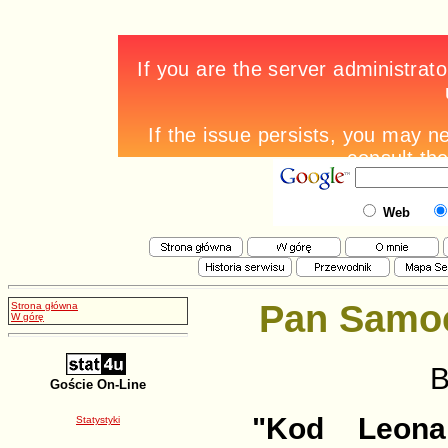
Web
Pan Samoc
Strona główna
W górę
B
Goście On-Line
"Kod Leona
Statystyki