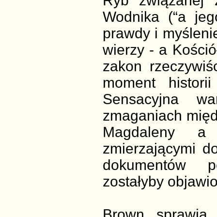
Ryb związanej 
Wodnika (“a jeg
prawdy i myślenie
wierzy - a Kościół
zakon rzeczywiśc
moment historii
Sensacyjna wa
zmaganiach międz
Magdaleny a 
zmierzającymi d
dokumentów po
zostałyby objawio
Brown sprawia 