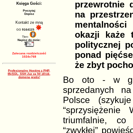
przewrotnie 
Księga Gości:
Poczytaj
na przestrze
Dopisz
mentalności 
Kontakt ze mną
GG
9164115
:
okazji każe 
Tlen:
Napisz do mnie:
politycznej p
ponad pięćse
Zalecana rozdzielczość
1024x768
że zbyt poch
Profesjonalny Hosting z PHP,
MySQL, SSH Juz za 50 zł/rok,
Bo oto - w glo
domena gratis!
sprzedanych na 
Polsce (szykuje
“sprzysiężenie
triumfalnie, c
“zwykłej” powieś