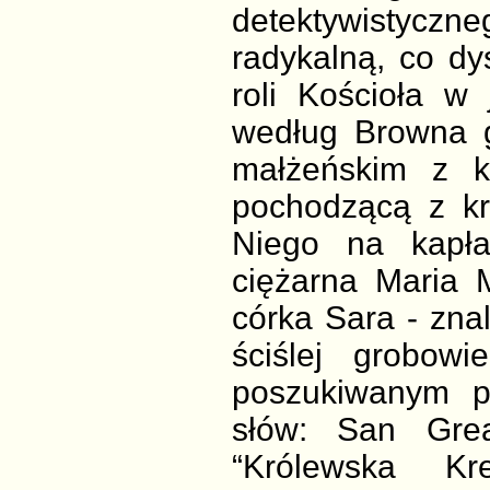
detektywistyc
radykalną, co dy
roli Kościoła w
według Browna g
małżeńskim z k
pochodzącą z kr
Niego na kapła
ciężarna Maria
córka Sara - zna
ściślej grobowi
poszukiwanym p
słów: San Gre
“Królewska K