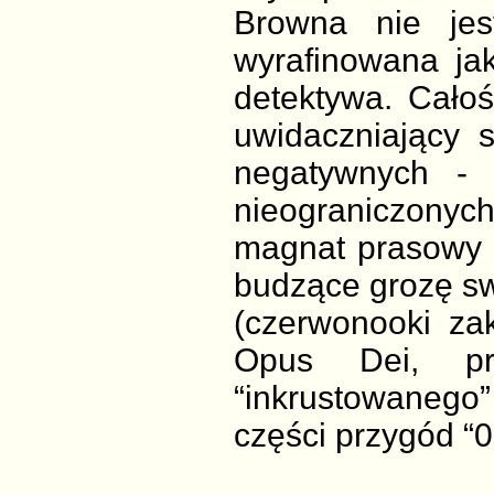
Browna nie jes
wyrafinowana ja
detektywa. Całoś
uwidaczniający 
negatywnych - 
nieograniczonyc
magnat prasowy z
budzące grozę s
(czerwonooki za
Opus Dei, pr
“inkrustowanego
części przygód “0