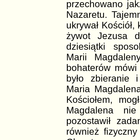
przechowano jak
Nazaretu. Tajemn
ukrywał Kościół, 
żywot Jezusa d
dziesiątki spo
Marii Magdalen
bohaterów mówi 
było zbieranie i
Maria Magdalena
Kościołem, mogł
Magdalena nie 
pozostawił zada
również fizyczn