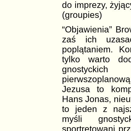
do imprezy, żyją
(groupies)
“Objawienia” Bro
zaś ich uzasa
poplątaniem. Ko
tylko warto do
gnostyckich
pierwszoplanową 
Jezusa to kompl
Hans Jonas, nie
to jeden z naj
myśli gnostyc
sportretowani pr