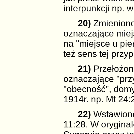
interpunkcji np. w
20)
Zmieniono
oznaczające miej
na "miejsce u pie
też sens tej przy
21)
Przełożon
oznaczające "prz
"obecność", domy
1914r. np. Mt 24:
22)
Wstawiono 
11:28. W oryginal