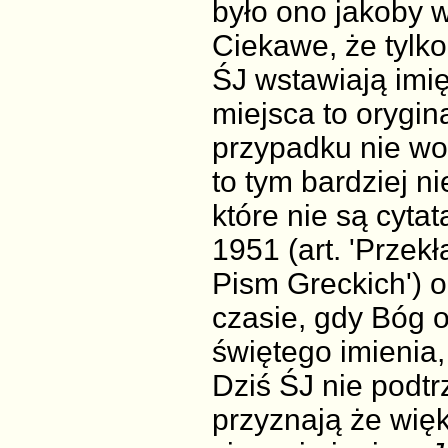
było ono jakoby 
Ciekawe, że tylko
ŚJ wstawiają imię
miejsca to orygi
przypadku nie wo
to tym bardziej n
które nie są cytat
1951 (art. 'Prze
Pism Greckich') 
czasie, gdy Bóg
świętego imienia,
Dziś ŚJ nie podtr
przyznają że wię