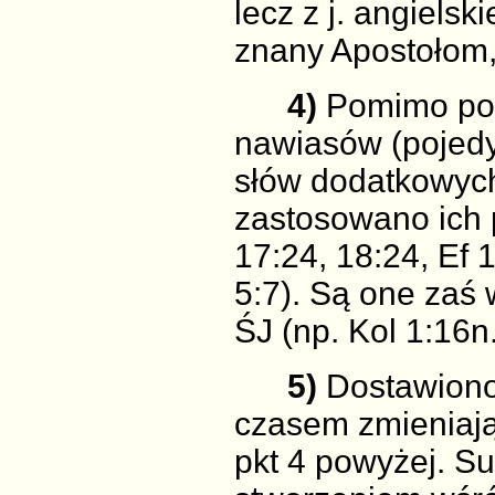
lecz z j. angielsk
znany Apostołom,
4)
Pomimo poda
nawiasów (pojed
słów dodatkowych 
zastosowano ich p
17:24, 18:24, Ef 1
5:7). Są one zaś 
ŚJ (np. Kol 1:16n.
5)
Dostawiono 
czasem zmieniają 
pkt 4 powyżej. Su