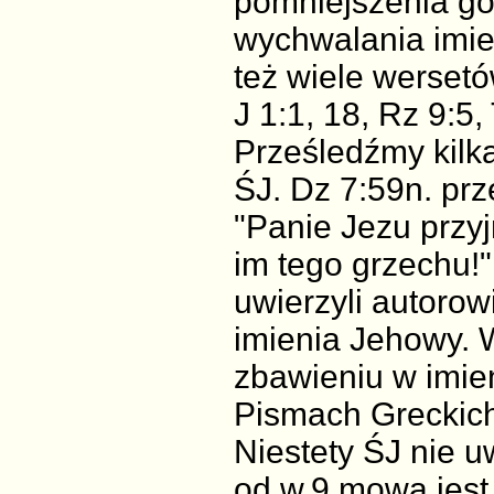
pomniejszenia go
wychwalania imie
też wiele werset
J 1:1, 18, Rz 9:5,
Prześledźmy kilk
ŚJ. Dz 7:59n. pr
"Panie Jezu przyj
im tego grzechu!"
uwierzyli autoro
imienia Jehowy. 
zbawieniu w imie
Pismach Greckich
Niestety ŚJ nie u
od w.9 mowa jest