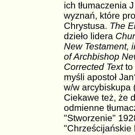
ich tłumaczenia J
wyznań, które p
Chrystusa.
The E
dzieło lidera
Chur
New Testament, i
of Archbishop Ne
Corrected Text
to
myśli apostoł Jan
w/w arcybiskupa (
Ciekawe też, że 
odmienne tłumacz
"Stworzenie" 1928
"Chrześcijańskie 