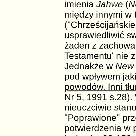
imienia
Jahwe
(
N
między innymi w 
("Chrześcijańskie
usprawiedliwić sw
żaden z zachowa
Testamentu' nie 
Jednakże w
New 
pod wpływem jaki
powodów. Inni tł
Nr 5, 1991 s.28). 
nieuczciwie stan
"Poprawione" prz
potwierdzenia w 