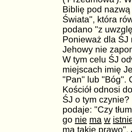
Biblię pod nazwą
Świata", która rów
podano "z uwzglę
Ponieważ dla ŚJ 
Jehowy nie zapomn
W tym celu ŚJ od
miejscach imię J
"Pan" lub "Bóg". 
Kościół odnosi do
ŚJ o tym czynie? I
podaje: "Czy tł
go
nie
ma
w
istn
ma
takie
prawo
".