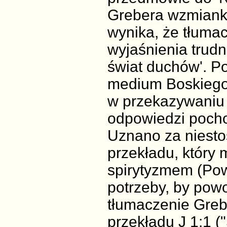
Grebera wzmianka
wynika, że tłuma
wyjaśnienia trudn
świat duchów'. P
medium Boskiego 
w przekazywaniu 
odpowiedzi poch
Uznano za niestos
przekładu, który 
spirytyzmem (Powt
potrzeby, by powo
tłumaczenie Greb
przekładu J 1:1 (