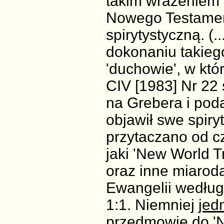
takim wrażeniem 
Nowego Testament
spirytystyczną. (
dokonaniu takieg
'duchowie', w któ
CIV [1983] Nr 22 
na Grebera i pod
objawił swe spiry
przytaczano od c
jaki 'New World T
oraz inne miaroda
Ewangelii według
1:1. Niemniej
jed
przedmowie do '