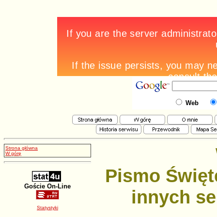
Web
Strona główna
W górę
Pismo Święt
Goście On-Line
innych se
Statystyki