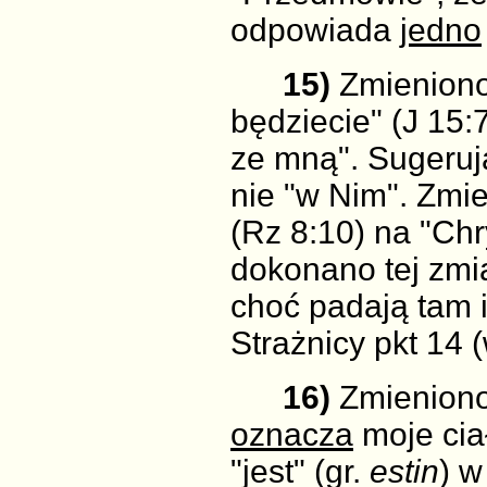
odpowiada
jedno
15)
Zmieniono 
będziecie" (J 15:
ze mną". Sugerują
nie "w Nim". Zmie
(Rz 8:10) na "Chr
dokonano tej zmi
choć padają tam 
Strażnicy pkt 14 (
16)
Zmieniono
oznacza
moje cia
"jest" (gr.
estin
) w