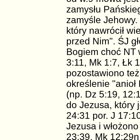
zamysłu Pańskie
zamyśle Jehowy. 
który nawrócił wi
przed Nim". ŚJ g
Bogiem choć NT w
3:11, Mk 1:7, Łk 
pozostawiono też
określenie "anioł
(np. Dz 5:19, 12:
do Jezusa, który 
24:31 por. J 17:10
Jezusa i włożono
23:39, Mk 12:29n