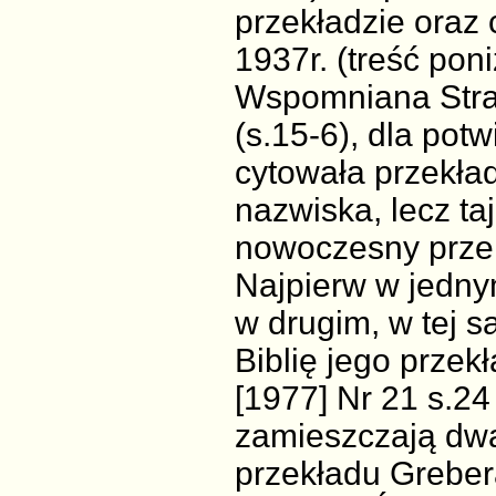
przekładzie oraz
1937r. (treść pon
Wspomniana Strażn
(s.15-6), dla pot
cytowała przekład
nazwiska, lecz t
nowoczesny przek
Najpierw w jednym 
w drugim, w tej s
Biblię jego przek
[1977] Nr 21 s.24
zamieszczają dwa
przekładu Grebera