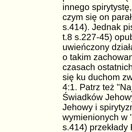
innego spirytystę
czym się on parał
s.414). Jednak p
t.8 s.227-45) opu
uwieńczony dział
o takim zachowan
czasach ostatnich
się ku duchom z
4:1. Patrz też "N
Świadków Jehowy"
Jehowy i spirytyz
wymienionych w "
s.414) przekłady 