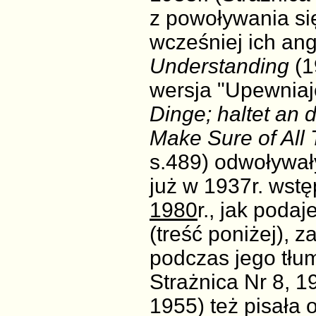
z powoływania się
wcześniej ich ang
Understanding
(1
wersja "Upewniajc
Dinge; haltet an d
Make Sure of All 
s.489) odwoływały
już w 1937r. wstę
1980
r., jak poda
(treść poniżej), z
podczas jego tłu
Strażnica Nr 8, 19
1955) też pisała o