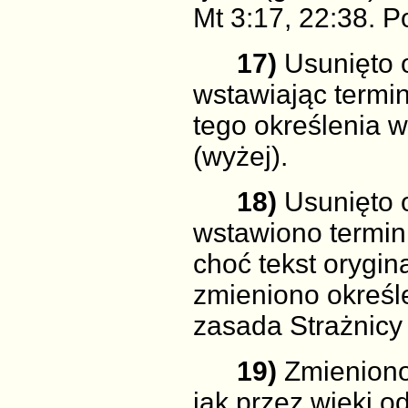
Mt 3:17, 22:38. P
17)
Usunięto o
wstawiając termi
tego określenia w
(wyżej).
18)
Usunięto o
wstawiono termin
choć tekst orygin
zmieniono określ
zasada Strażnicy 
19)
Zmieniono
jak przez wieki o