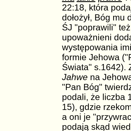
22:18, która podaj
dołożył, Bóg mu d
ŚJ "poprawili" t
upoważnieni doda
występowania im
formie Jehowa (
Świata" s.1642). 
Jahwe
na Jehowa
"Pan Bóg" twierdzą
podali, że liczba 
15), gdzie rzeko
a oni je "przywrac
podają skąd wied