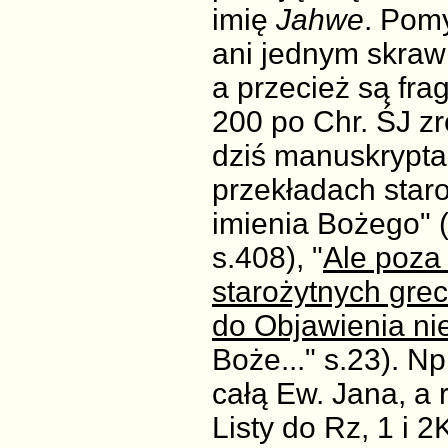
imię
Jahwe
. Pomy
ani jednym skrawk
a przecież są frag
200 po Chr. ŚJ z
dziś manuskryptac
przekładach staro
imienia Bożego" (
s.408), "
Ale poza
starożytnych gre
do Objawienia ni
Boże..." s.23). N
całą Ew. Jana, a 
Listy do Rz, 1 i 2