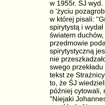
w 1955r. ŚJ wyd.
o 'życiu pozagrob
w której pisali: "
spirytystą i wydał
światem duchów, j
przedmowie podaje
spirytystyczną jes
nie przeszkadzało
swego przekładu 
tekst ze Strażnic
to, że ŚJ wiedziel
później cytowali,
"Niejaki Johanne