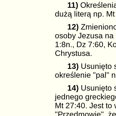
11)
Określenia 
dużą literą np. Mt
12)
Zmieniono 
osoby Jezusa na 
1:8n., Dz 7:60, K
Chrystusa.
13)
Usunięto s
określenie "pal" 
14)
Usunięto s
jednego greckie
Mt 27:40. Jest t
"Przedmowie", że