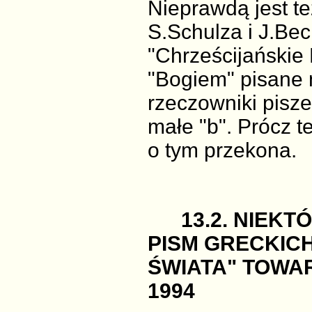
Nieprawdą jest te
S.Schulza i J.Be
"Chrześcijańskie 
"Bogiem" pisane m
rzeczowniki pisze
małe "b". Prócz t
o tym przekona.
13.2. NIEK
PISM GRECKIC
ŚWIATA" TOWA
1994