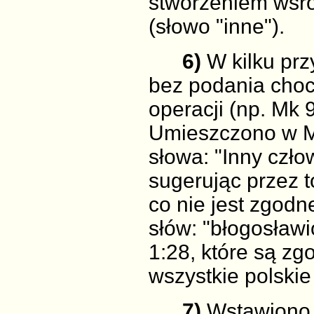
stworzeniem wśród
(słowo "inne").
6)
W kilku prz
bez podania choc
operacji (np. Mk 9
Umieszczono w M
słowa: "Inny człow
sugerując przez t
co nie jest zgodn
słów: "błogosławi
1:28, które są zg
wszystkie polskie
7)
Wstawiono 