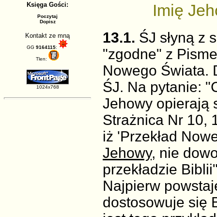
Księga Gości:
Imię Jeh
Poczytaj
Dopisz
13.1.
ŚJ słyną z s
Kontakt ze mną
GG
9164115
:
"zgodne" z Pismem
Tlen:
Nowego Świata. 
ŚJ. Na pytanie: 
1024x768
Jehowy opierają 
Strażnica Nr 10, 
iż 'Przekład Now
Jehowy
, nie dowo
przekładzie Biblii
Najpierw powstaj
dostosowuje się 