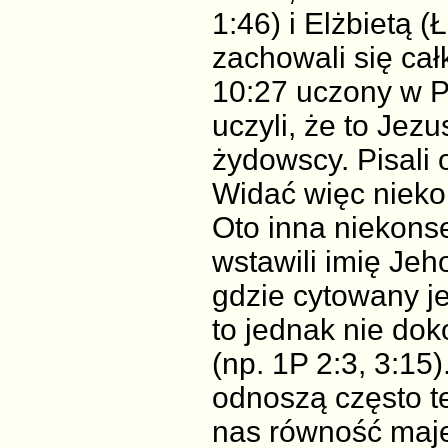
1:46) i Elżbietą 
zachowali się cał
10:27 uczony w P
uczyli, że to Jez
żydowscy. Pisali 
Widać więc nieko
Oto inna niekons
wstawili imię Je
gdzie cytowany je
to jednak nie do
(np. 1P 2:3, 3:15
odnoszą często t
nas równość maje