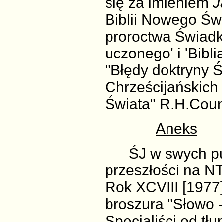
się za imieniem
J
Biblii Nowego Świ
proroctwa Świadk
uczonego' i 'Bibl
"Błędy doktryny 
Chrześcijańskich
Świata" R.H.Coun
Aneks
ŚJ w swych publi
przeszłości na N
Rok XCVIII [1977]
broszura "Słowo -
Specjaliści od tłu