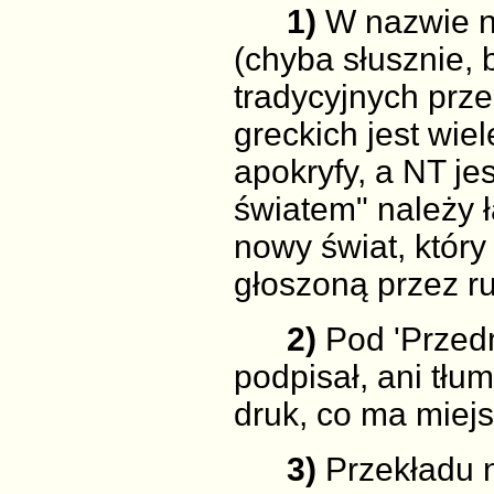
1)
W nazwie ni
(chyba słusznie,
tradycyjnych prz
greckich jest wie
apokryfy, a NT je
światem" należy ł
nowy świat, który
głoszoną przez r
2)
Pod 'Przedm
podpisał, ani tłu
druk, co ma miejs
3)
Przekładu n