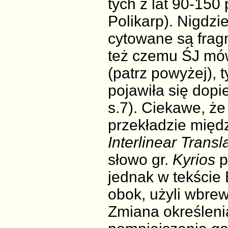
tych z lat 90-150
Polikarp). Nigdzi
cytowane są fragm
też czemu ŚJ mów
(patrz powyżej), 
pojawiła się dopie
s.7). Ciekawe, ż
przekładzie mię
Interlinear Transl
słowo gr.
Kyrios
p
jednak w tekście
obok, użyli wbre
Zmiana określeni