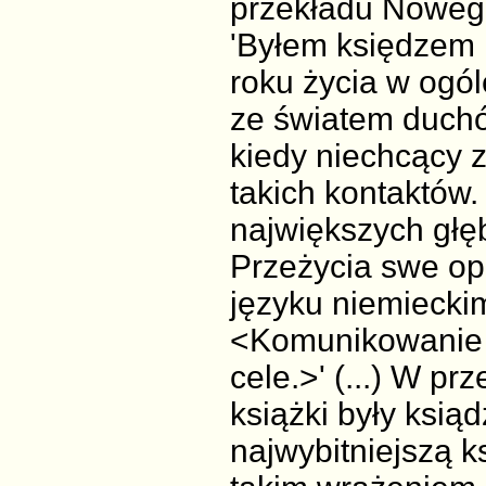
przekładu Noweg
'Byłem księdzem 
roku życia w ogó
ze światem duchó
kiedy niechcący 
takich kontaktów.
największych głęb
Przeżycia swe opi
języku niemieckim 
<Komunikowanie s
cele.>' (...) W p
książki były ksiąd
najwybitniejszą ks