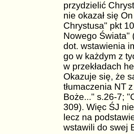
przydzielić Chrys
nie okazał się On
Chrystusa" pkt 10
Nowego Świata" (
dot. wstawienia 
go w każdym z ty
w przekładach heb
Okazuje się, że 
tłumaczenia NT z 
Boże..." s.26-7; "
309). Więc ŚJ nie
lecz na podstawi
wstawili do swej 