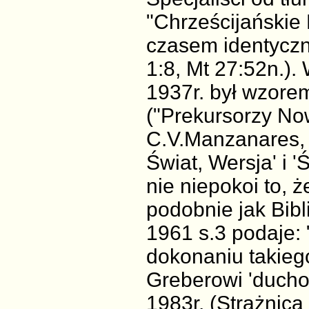
"Chrześcijańskie 
czasem identyczni
1:8, Mt 27:52n.). 
1937r. był wzore
("Prekursorzy No
C.V.Manzanares, 
Świat, Wersja' i 
nie niepokoi to, 
podobnie jak Bibl
1961 s.3 podaje:
dokonaniu takieg
Greberowi 'duchow
1983r. (Strażnica