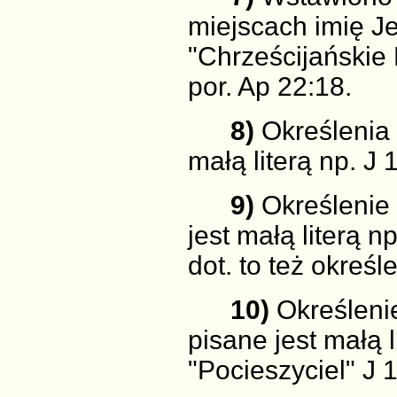
miejscach imię Je
"Chrześcijańskie 
por. Ap 22:18.
8)
Określenia 
małą literą np. J 
9)
Określenie 
jest małą literą n
dot. to też określ
10)
Określeni
pisane jest małą l
"Pocieszyciel" J 