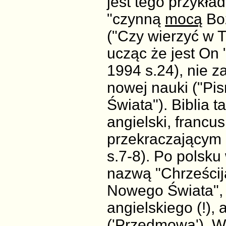
jest tego przykła
"czynną
mocą
Boż
("Czy wierzyć w T
ucząc że jest On
1994 s.24), nie z
nowej nauki ("Pi
Świata"). Biblia t
angielski, francus
przekraczającym 
s.7-8). Po polsk
nazwą "Chrześcij
Nowego Świata", k
angielskiego (!), 
('Przedmowa'). W