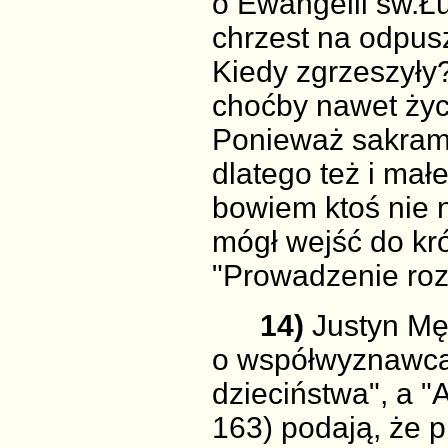
o Ewangelii św.Łu
chrzest na odpus
Kiedy zgrzeszyły? 
choćby nawet życi
Ponieważ sakrame
dlatego też i małe
bowiem ktoś nie n
mógł wejść do król
"Prowadzenie roz
14)
Justyn Męc
o współwyznawcac
dzieciństwa", a "
163) podają, że 