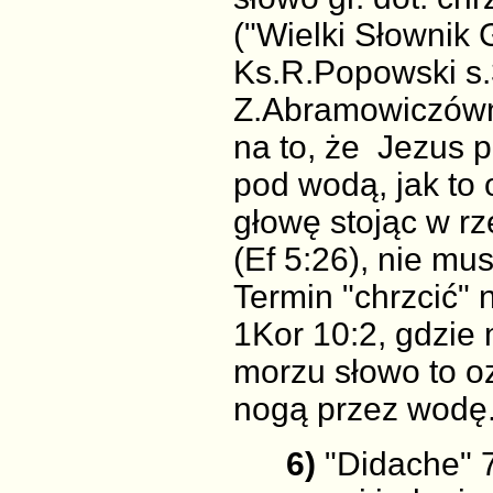
("Wielki Słownik
Ks.R.Popowski s.3
Z.Abramowiczówn
na to, że Jezus p
pod wodą, jak to
głowę stojąc w rz
(Ef 5:26), nie mu
Termin "chrzcić"
1Kor 10:2, gdzie 
morzu słowo to o
nogą przez wodę
6)
"Didache" 7: