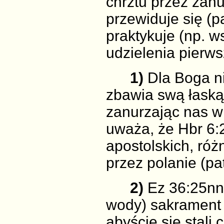
chrztu przez zanu
przewiduje się (p
praktykuje (np. 
udzielenia pierw
1)
Dla Boga n
zbawia swą łaską 
zanurzając nas w 
uważa, że Hbr 6:2
apostolskich, róż
przez polanie (pa
2)
Ez 36:25nn.
wody) sakrament 
abyście się stali