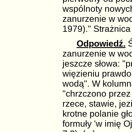
wspólnoty nowych 
zanurzenie w wodz
1979)." Strażnica
Odpowiedź.
Ś
zanurzenie w wod
jeszcze słowa: "p
więzieniu prawdo
wodą". W kolumna
"chrzczono przez
rzece, stawie, jez
krotne polanie 
formuły 'w imię O