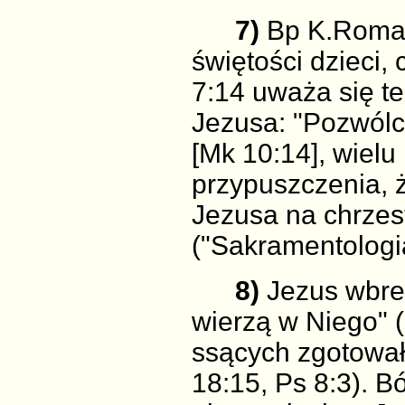
7)
Bp K.Roman
świętości dzieci,
7:14 uważa się te
Jezusa: "Pozwólci
[Mk 10:14], wiel
przypuszczenia, ż
Jezusa na chrzest 
("Sakramentologia
8)
Jezus wbrew
wierzą w Niego" (M
ssących zgotował
18:15, Ps 8:3). B