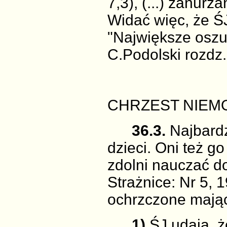
7,3), (...) zanurz
Widać więc, że ŚJ
"Największe oszu
C.Podolski rozdz
CHRZEST NIEM
36.3.
Najbardz
dzieci. Oni też go
zdolni nauczać do
Strażnice: Nr 5, 1
ochrzczone mając 
1)
ŚJ udają, ż