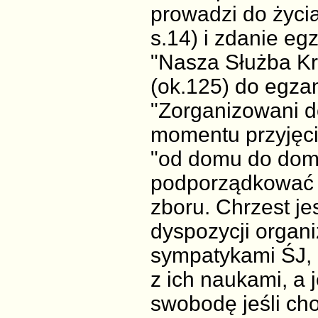
prowadzi do życi
s.14) i zdanie eg
"Nasza Służba Kró
(ok.125) do egza
"Zorganizowani d
momentu przyjęci
"od domu do domu
podporządkować s
zboru. Chrzest je
dyspozycji organi
sympatykami ŚJ, 
z ich naukami, a 
swobodę jeśli cho