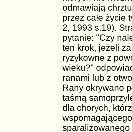
odmawiają chrztu 
przez całe życie 
2, 1993 s.19). St
pytanie: "Czy nal
ten krok, jeżeli z
ryzykowne z powo
wieku?" odpowiad
ranami lub z otw
Rany okrywano pł
taśmą samoprzyle
dla chorych, któr
wspomagającego o
sparaliżowanego 