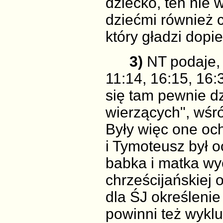
dziecko, ten nie 
dziećmi również c
który gładzi dopie
3)
NT podaje, 
11:14, 16:15, 16:
się tam pewnie dz
wierzących", wśró
Były więc one och
i Tymoteusz był o
babka i matka w
chrześcijańskiej 
dla ŚJ określenie
powinni też wyklu