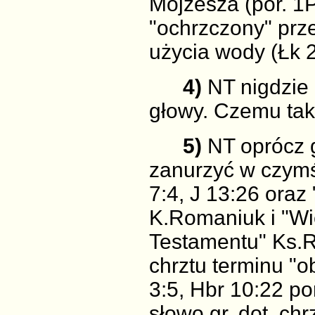
Mojżesza (por. 1P 
"ochrzczony" prz
użycia wody (Łk 2
4)
NT nigdzie 
głowy. Czemu ta
5)
NT oprócz 
zanurzyć w czymś;
7:4, J 13:26 ora
K.Romaniuk i "Wi
Testamentu" Ks.R
chrztu terminu "o
3:5, Hbr 10:22 po
słowo gr. dot. ch