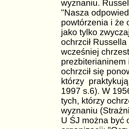
wyznaniu. Russell
"Nasza odpowiedź
powtórzenia i że 
jako tylko zwycza
ochrzcił Russella
wcześniej chrzest
prezbiterianinem 
ochrzcił się pono
którzy praktykują
1997 s.6). W 195
tych, którzy ochr
wyznaniu (Strażni
U ŚJ można być o