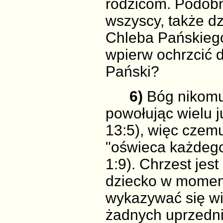
rodzicom. Podobni
wszyscy, także dz
Chleba Pańskiego
wpierw ochrzcić 
Pański?
6)
Bóg nikomu 
powołując wielu j
13:5), więc czemu
"oświeca każdego
1:9). Chrzest jest
dziecko w momenc
wykazywać się wi
żadnych uprzedni