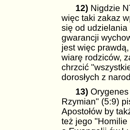
12)
Nigdzie NT
więc taki zakaz 
się od udzielania
gwarancji wychow
jest więc prawdą
wiarę rodziców, z
chrzcić "wszystki
dorosłych z naro
13)
Orygenes 
Rzymian" (5:9) pis
Apostołów by tak
też jego "Homilie