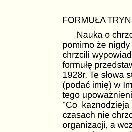
FORMUŁA TRYNI
Nauka o chrzcie
pomimo że nigdy n
chrzcili wypowia
formułę przedsta
1928r. Te słowa s
(podać imię) w Im
tego upoważnienia
"Co kaznodzieja R
czasach nie chrz
organizacji, a wc