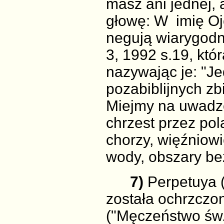
masz ani jednej, 
głowę: W imię Oj
negują wiarygodn
3, 1992 s.19, któ
nazywając je: "J
pozabiblijnych zb
Miejmy na uwadze
chrzest przez po
chorzy, więźniowi
wody, obszary b
7)
Perpetuya 
została ochrzczo
("Męczeństwo św.P