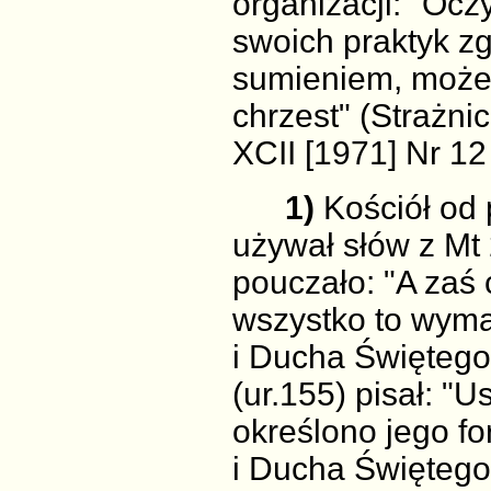
organizacji: "Ocz
swoich praktyk zg
sumieniem, może
chrzest" (Strażni
XCII [1971] Nr 12 
1)
Kościół od 
używał słów z Mt 
pouczało: "A zaś 
wszystko to wymaw
i Ducha Świętego" 
(ur.155) pisał: "
określono jego for
i Ducha Świętego"