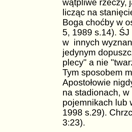
wątpliwe rzeczy, j
licząc na stanięc
Boga choćby w os
5, 1989 s.14). Ś
w innych wyznani
jedynym dopuszcz
plecy" a nie "twa
Tym sposobem mo
Apostołowie nigd
na stadionach, w
pojemnikach lub w
1998 s.29). Chrzc
3:23).