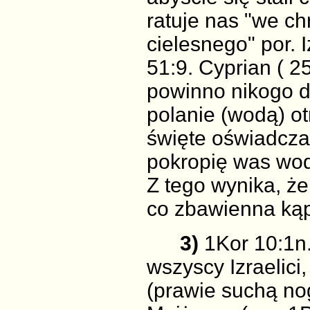
ratuje nas "we ch
cielesnego" por. 
51:9. Cyprian ( 2
powinno nikogo dz
polanie (wodą) o
święte oświadcza 
pokropię was wodą 
Z tego wynika, że
co zbawienna kąpie
3)
1Kor 10:1n.
wszyscy Izraelici
(prawie suchą nog