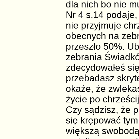
dla nich bo nie m
Nr 4 s.14 podaje
nie przyjmuje chr
obecnych na zebr
przeszło 50%. Ub
zebrania Świadkó
zdecydowałeś się 
przebadasz skryt
okaże, że zwlekas
życie po chrześc
Czy sądzisz, że p
się krępować tym
większą swobodą,