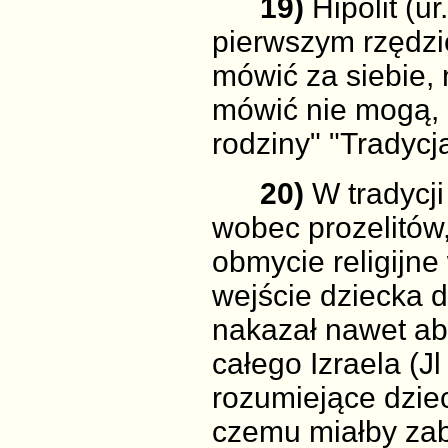
19)
Hipolit (ur
pierwszym rzędzie
mówić za siebie, 
mówić nie mogą, 
rodziny" "Tradycj
20)
W tradycji
wobec prozelitów
obmycie religijn
wejście dziecka 
nakazał nawet ab
całego Izraela (Jl
rozumiejące dzie
czemu miałby zabr