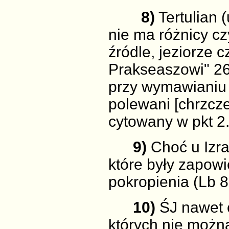
8)
Tertulian (
nie ma różnicy czy
źródle, jeziorze c
Prakseaszowi" 26:
przy wymawianiu
polewani [chrzczen
cytowany w pkt 2
9)
Choć u Izra
które były zapowi
pokropienia (Lb 8
10)
ŚJ nawet 
których nie możn