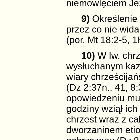
niemowlęciem Jez
9)
Określenie 
przez co nie wid
(por. Mt 18:2-5, 1
10)
W Iw. chr
wysłuchanym kaz
wiary chrześcijańs
(Dz 2:37n., 41, 8
opowiedzeniu mu o
godziny wziął ich 
chrzest wraz z c
dworzaninem etio