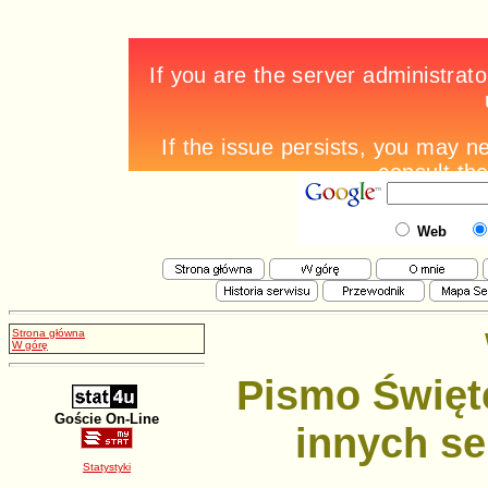
Web
Strona główna
W górę
Pismo Święt
Goście On-Line
innych se
Statystyki