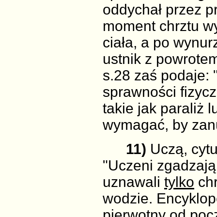
oddychał przez p
moment chrztu wy
ciała, a po wynu
ustnik z powrotem
s.28 zaś podaje: 
sprawności fizycz
takie jak paraliż
wymagać, by zanur
11)
Uczą, cytu
"Uczeni zgadzają 
uznawali
tylko
chr
wodzie. Encyklope
pierwotny od pocz