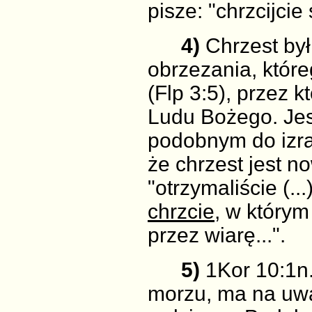
pisze: "chrzcijcie
4)
Chrzest by
obrzezania, któr
(Flp 3:5), przez 
Ludu Bożego. Jes
podobnym do izra
że chrzest jest 
"otrzymaliście (...
chrzcie
, w którym
przez wiarę...".
5)
1Kor 10:1n.
morzu, ma na uwad