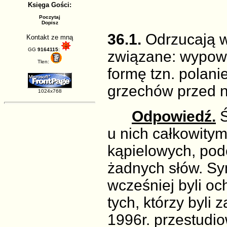
Księga Gości:
Poczytaj
Dopisz
36.1.
Odrzucają w
Kontakt ze mną
GG
9164115
:
związane: wypowi
Tlen:
formę tzn. polani
grzechów przed n
1024x768
Odpowiedź.
u nich całkowity
kąpielowych, pod
żadnych słów. Sym
wcześniej byli oc
tych, którzy byli 
1996r. przestudio