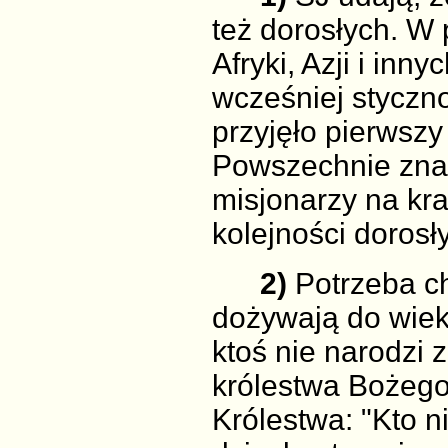
też dorosłych. W p
Afryki, Azji i in
wcześniej styczn
przyjęło pierwsz
Powszechnie znan
misjonarzy na kra
kolejności dorosł
2)
Potrzeba ch
dożywają do wieku
ktoś nie narodzi 
królestwa Bożego
Królestwa: "Kto n