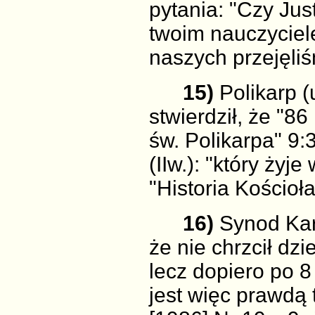
pytania: "Czy Just
twoim nauczyciel
naszych przejęliś
15)
Polikarp (
stwierdził, że "8
św. Polikarpa" 9:3
(IIw.): "który żyj
"Historia Kościoła
16)
Synod Kart
że nie chrzcił dzi
lecz dopiero po 8
jest więc prawdą 