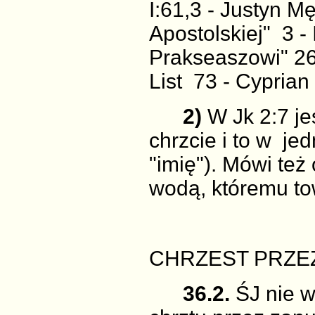
I:61,3 - Justyn M
Apostolskiej" 3 -
Prakseaszowi" 26:9
List 73 - Cyprian 
2)
W Jk 2:7 je
chrzcie i to w jed
"imię"). Mówi też
wodą, któremu to
CHRZEST PRZE
36.2.
ŚJ nie w