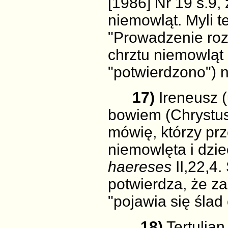
[1986] Nr 19 s.9,
niemowląt. Myli t
"Prowadzenie rozm
chrztu niemowląt
"potwierdzono") n
17)
Ireneusz (
bowiem (Chrystus
mówię, którzy prz
niemowlęta i dzie
haereses
II,22,4.
potwierdza, że z
"pojawia się ślad
18)
Tertulian