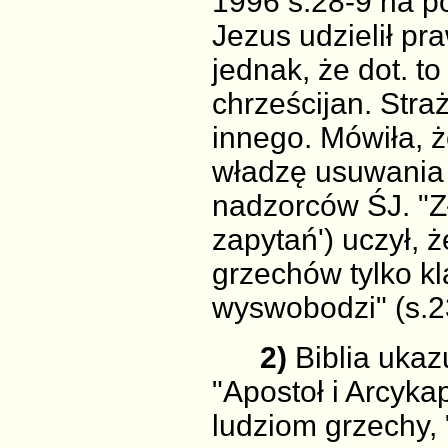
1996 s.28-9 na p
Jezus udzielił p
jednak, że dot. t
chrześcijan. Stra
innego. Mówiła, 
władzę usuwania z
nadzorców ŚJ. "Zł
zapytań') uczył, 
grzechów tylko kl
wyswobodzi" (s.2
2)
Biblia uka
"Apostoł i Arcyka
ludziom grzechy,