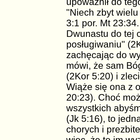
upoważnił do teg
"Niech zbyt wielu 
3:1 por. Mt 23:34
Dwunastu do tej c
posługiwaniu" (2
zachęcając do wy
mówi, że sam Bóg
(2Kor 5:20) i zle
Wiąże się ona z 
20:23). Choć moż
wszystkich abyś
(Jk 5:16), to jedn
chorych i prezbit
więc, że to im wy