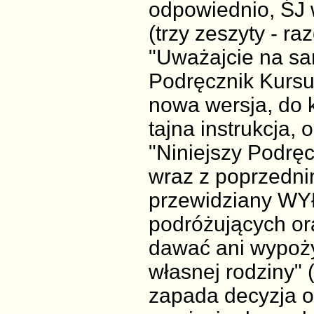
odpowiednio, ŚJ 
(trzy zeszyty - ra
"Uważajcie na sam
Podręcznik Kursu 
nowa wersja, do kt
tajna instrukcja,
"Niniejszy Podrę
wraz z poprzednim
przewidziany WY
podróżujących ora
dawać ani wypoż
własnej rodziny" 
zapada decyzja o