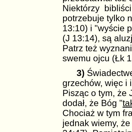
Niektórzy bibliś
potrzebuje tylko n
13:10) i "wyście
(J 13:14), są alu
Patrz też wyzna
swemu ojcu (Łk 1
3)
Świadectw
grzechów, więc i
Pisząc o tym, że 
dodał, że Bóg "
ta
Chociaż w tym fra
jednak wiemy, że