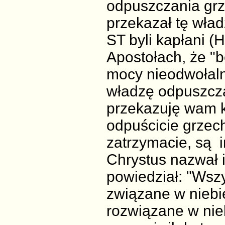
odpuszczania grz
przekazał tę wła
ST byli kapłani (H
Apostołach, że "
mocy nieodwołaln
władzę odpuszcza
przekazuję wam kr
odpuścicie grzec
zatrzymacie, są 
Chrystus nazwał i
powiedział: "Wszy
związane w niebie
rozwiązane w nie