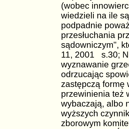
(wobec innowiercó
wiedzieli na ile 
podpadnie poważn
przesłuchania p
sądowniczym", któ
11, 2001 s.30; Nr
wyznawanie grzec
odrzucając spowi
zastępczą formę
przewinienia też
wybaczają, albo 
wyższych czynnik
zborowym komite