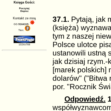
Księga Gości:
Poczytaj
Dopisz
37.1.
Pytają, jak
Kontakt ze mną
GG
9164115
:
(księża) wyznawa
Tlen:
tym z naszej niew
Polsce ulotce pis
1024x768
ustanowili ustną 
jak dzisiaj rzym.
[marek polskich]
dolarów" ("Bitwa n
por. "Rocznik Św
Odpowiedź.
1
współwyznawcom g