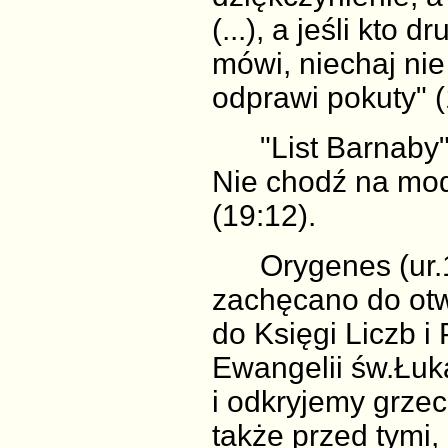
(...), a jeśli kto 
mówi, niechaj nie
odprawi pokuty" (
"List Barnaby" 
Nie chodź na mod
(19:12).
Orygenes (ur.18
zachęcano do otw
do Księgi Liczb i
Ewangelii św.Łuka
i odkryjemy grzec
także przed tymi,