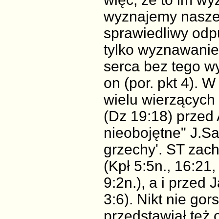
wyznajemy nasze 
sprawiedliwy odpu
tylko wyznawanie
serca bez tego wy
on (por. pkt 4). 
wielu wierzących
(Dz 19:18) przed 
nieobojętne" J.S
grzechy'. ST zac
(Kpł 5:5n., 16:21
9:2n.), a i prze
3:6). Nikt nie gor
przedstawiał też