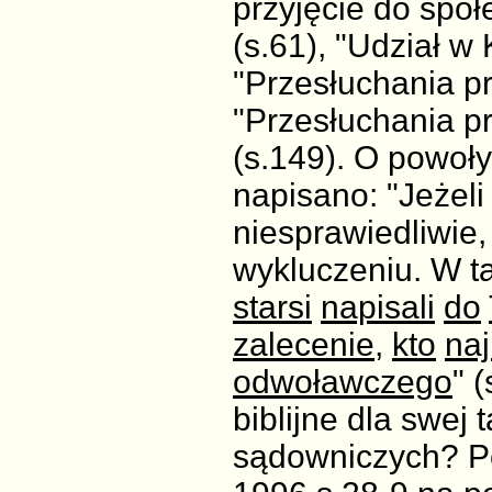
przyjęcie do społ
(s.61), "Udział w
"Przesłuchania p
"Przesłuchania 
(s.149). O powoł
napisano: "Jeżeli
niesprawiedliwie,
wykluczeniu. W 
starsi
napisali
do
zalecenie
,
kto
naj
odwoławczego
" 
biblijne dla swej t
sądowniczych? Por