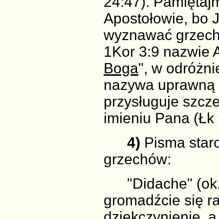
24:47). Pamiętajm
Apostołowie, bo 
wyznawać grzechó
1Kor 3:9 nazwie A
Boga
", w odróżni
nazywa uprawną 
przysługuje szcz
imieniu Pana (Łk 
4)
Pisma star
grzechów:
"Didache" (ok.9
gromadźcie się r
dziękczynienie, 