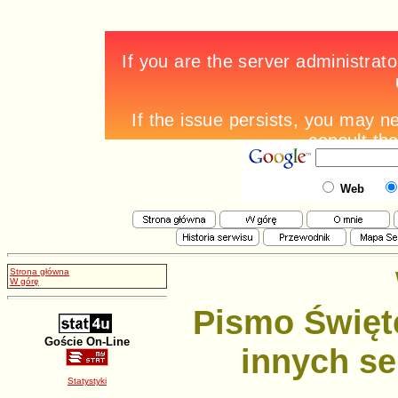
Web
Strona główna
W górę
Pismo Święt
Goście On-Line
innych se
Statystyki