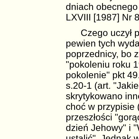
dniach obecnego 
LXVIII [1987] Nr 8
Czego uczył pre
pewien tych wyda
poprzednicy, bo z
"pokoleniu roku 1
pokolenie" pkt 49
s.20-1 (art. "Jak
skrytykowano inn
choć w przypisie 
przeszłości "gorą
dzień Jehowy" i "
ustalić". Jednak 