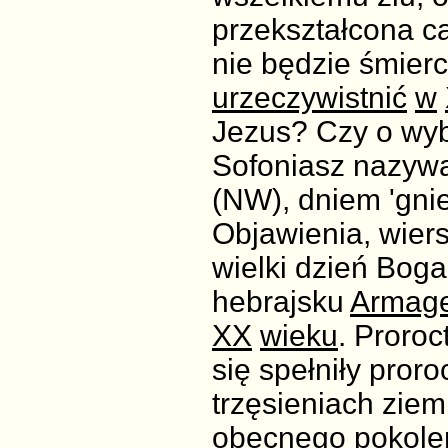
przekształcona ca
nie będzie śmierc
urzeczywistnić
w
Jezus? Czy o wyb
Sofoniasz nazywa 
(NW), dniem 'gni
Objawienia, wiers
wielki dzień Bo
hebrajsku
Armag
XX
wieku
. Proroc
się spełniły pror
trzęsieniach ziemi
obecnego pokolen