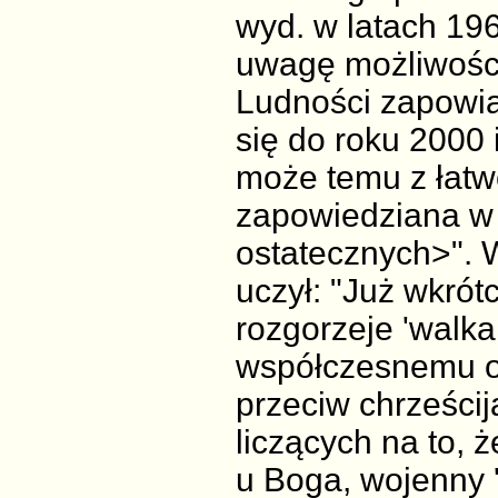
wyd. w latach 196
uwagę możliwości 
Ludności zapowia
się do roku 2000 
może temu z łatw
zapowiedziana w 
ostatecznych>". 
uczył: "Już wkró
rozgorzeje 'walk
współczesnemu o
przeciw chrześcij
liczących na to, 
u Boga, wojenny '