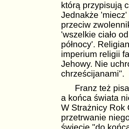
którą przypisują 
Jednakże 'miecz' 
przeciw zwolenni
'wszelkie ciało o
północy'. Religia
imperium religii f
Jehowy. Nie uchro
chrześcijanami".
Franz też pisał 
a końca świata ni
W Strażnicy Rok C
przetrwanie nieg
świecie "do końca