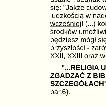
się: "Jakże cudo
ludzkością w nad
wcześniej
! (...)
środków umożliwi
będziesz mógł si
przyszłości - zar
XXII, XXIII oraz
"...RELIGIA
ZGADZAĆ Z BIB
SZCZEGÓŁACH
par.6).