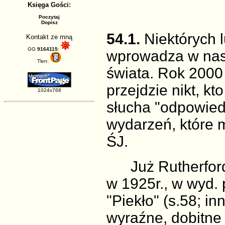
Księga Gości:
Poczytaj
Dopisz
54.1.
Niektórych l
Kontakt ze mną
GG
9164115
:
wprowadza w nas
Tlen:
świata. Rok 2000 
przejdzie nikt, kt
1024x768
słucha "odpowied
wydarzeń, które m
ŚJ.
Już Rutherford,
w 1925r., w wyd. 
"Piekło" (s.58; i
wyraźne, dobitne