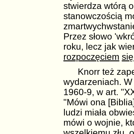
stwierdza wtórą 
stanowczością m
zmartwychwstanie
Przez słowo 'wkr
roku, lecz jak wi
rozpoczęciem
się
Knorr też zapew
wydarzeniach. W 
1960-9, w art. "X
"Mówi ona [Biblia
ludzi miała obwi
mówi o wojnie, k
wszelkiemu złu, o