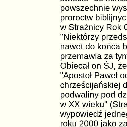
powszechnie wyst
proroctw biblijnyc
w Strażnicy Rok 
"Niektórzy przeds
nawet do końca b
przemawia za tym, 
Obiecał on ŚJ, ż
"Apostoł Paweł o
chrześcijańskiej d
podwaliny pod dzi
w XX wieku" (Stra
wypowiedź jedne
roku 2000 jako za