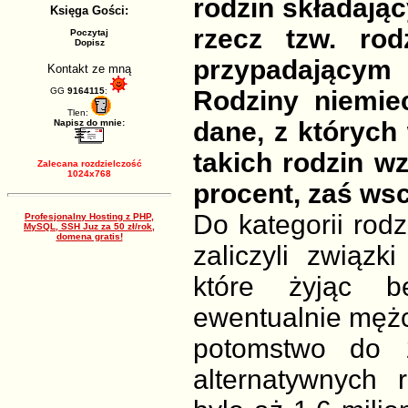
rodzin składając
Księga Gości:
rzecz tzw. ro
Poczytaj
Dopisz
przypadającym
Kontakt ze mną
GG
9164115
:
Rodziny niemie
Tlen:
dane, z których 
Napisz do mnie:
takich rodzin w
Zalecana rozdzielczość
1024x768
procent, zaś ws
Do kategorii rodz
Profesjonalny Hosting z PHP,
MySQL, SSH Juz za 50 zł/rok,
domena gratis!
zaliczyli związk
które żyjąc b
ewentualnie mężc
potomstwo do 
alternatywnych 