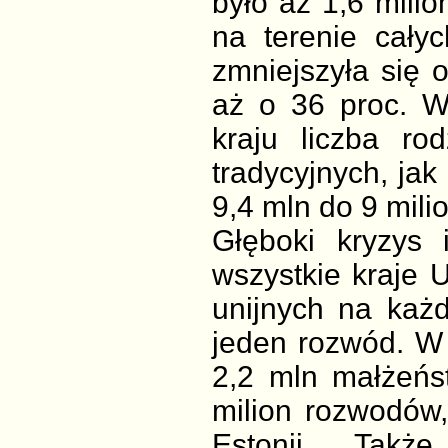
było aż 1,6 mili
na terenie całyc
zmniejszyła się 
aż o 36 proc. 
kraju liczba ro
tradycyjnych, jak 
9,4 mln do 9 mili
Głęboki kryzys 
wszystkie kraje U
unijnych na każ
jeden rozwód. W 
2,2 mln małżeńs
milion rozwodów,
Estonii. Tak