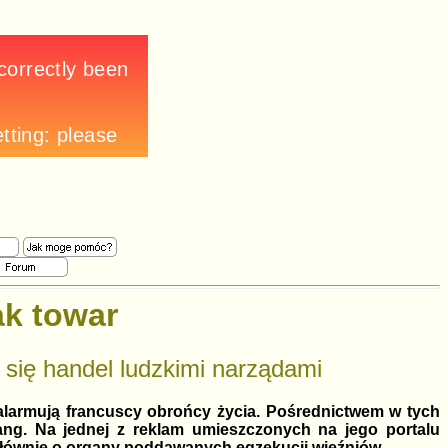
ak towar
się handel ludzkimi narządami
- alarmują francuscy obrońcy życia. Pośrednictwem w tych
ng. Na jednej z reklam umieszczonych na jego portalu
głównie o organy poddawanych egzekucji więźniów.