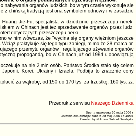
e do nabywania organów ludzkich, bo w tym czasie wykonuje się
ie z chińską tradycją jest ona symbolem odnowy i w zasadzie
 Huang Jie-Fu, specjalista w dziedzinie przeszczepu nerek.
iskiem w Chinach jest też sprzedawanie organów przez ludzi
ofert dotyczących przeszczepu nerki.
zono w nim wówczas, że "wycina się organy więźniom jeszcze
 Wciąż praktykuje się tego typu zabiegi, mimo że 28 marca br.
azującego przemytu organów i regulującego używanie organów
matyczną propagandą, bo w Chinach już od 1984 r. obowiązują
 oczekuje na nie 2 mln osób. Państwo Środka stało się celem
aponii, Korei, Ukrainy i Izraela. Podbija to znacznie ceny
płacić za wątrobę, od 150 do 170 tys. za trzustkę, 160 tys. za
Przedruk z serwisu
Naszego Dziennika
Strona utworzona 20 maja 2006 r.
Ostatnia aktualizacja: sobota 20 maj 2006 16:46:01
Created by
©
Adam Gabriel Grzelązka