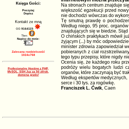
Księga Gości:
Na stronach centrum znajduje się
większość egzekucji przed nowym
Poczytaj
Dopisz
nie dochodzi wówczas do wykonyw
Tę smutną prawdę o pochodzeniu
Kontakt ze mną
Według niego, 95 proc. organów
GG
9164115
:
znajdujących się w biedzie. Stąd
O chińskich praktykach mówił ju
Tlen:
Napisz do mnie:
żyjącym (...) by móc odpowiedzie
minister zdrowia zapowiedział w
pobieranych z ciał rozstrzeliwa
Zalecana rozdzielczość
1024x768
tego typu przepisy, które nigdy 
Ocenia się, że każdego roku prz
podróży wielu bogatych ludzi c
Profesjonalny Hosting z PHP,
MySQL, SSH Juz za 50 zł/rok,
organów, które zaczynają być tra
domena gratis!
Według ekspertów medycznych, ner
serce i 30 tys. za rogówkę.
Franciszek L. Ćwik
, Caen