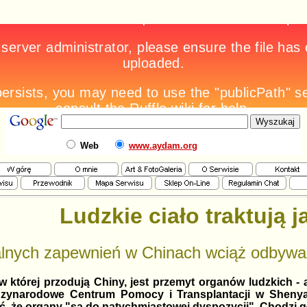
Web
www.aydam.org
Ludzkie ciało traktują j
alnych zapewnień w Chinach wciąż odbywa 
 w której przodują Chiny, jest przemyt organów ludzkich 
ędzynarodowe Centrum Pomocy i Transplantacji w Shenya
, że organy "są do natychmiastowej dyspozycji". Chodzi 