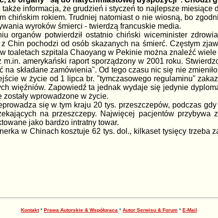
 także informacja, że grudzień i styczeń to najlepsze miesiąc
 chińskim rokiem. Trudniej natomiast o nie wiosną, bo zgodn
ania wyroków śmierci - twierdzą francuskie media.
 organów potwierdził ostatnio chiński wiceminister zdrowia
 z Chin pochodzi od osób skazanych na śmierć. Częstym zjaw
 w toaletach szpitala Chaoyang w Pekinie można znaleźć wiele 
ż m.in. amerykański raport sporządzony w 2001 roku. Stwierd
ć na składane zamówienia". Od tego czasu nic się nie zmieniło.
ejście w życie od 1 lipca br. "tymczasowego regulaminu" zak
nych więźniów. Zapowiedź ta jednak wydaje się jedynie dyplo
nie zostały wprowadzone w życie.
eprowadza się w tym kraju 20 tys. przeszczepów, podczas gdy
zekających na przeszczepy. Najwięcej pacjentów przybywa z J
ktowane jako bardzo intratny towar.
ka w Chinach kosztuje 62 tys. dol., kilkaset tysięcy trzeba za
Kontakt
*
Prawa Autorskie & Współpraca
*
Autor Serwisu & Forum
*
E-Mail