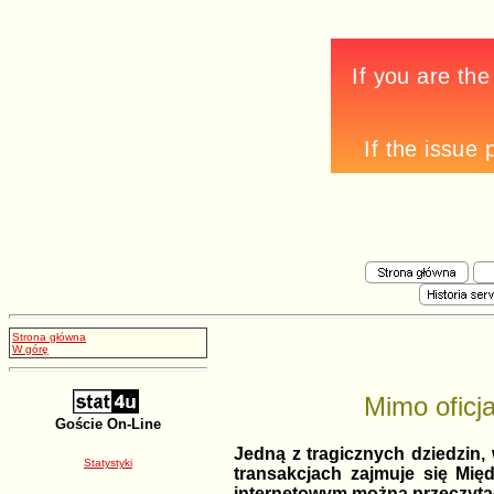
Strona główna
W górę
Mimo oficj
Goście On-Line
Jedną z tragicznych dziedzin,
Statystyki
transakcjach zajmuje się Mi
internetowym można przeczytać