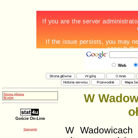
Web
W Wadowi
Strona główna
W górę
o
Goście On-Line
W Wadowicach 
Statystyki