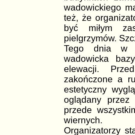
wadowickiego mag
też, że organizat
być miłym zas
pielgrzymów. Szcz
Tego dnia w c
wadowicka bazy
elewacji. Prz
zakończone a ru
estetyczny wygl
oglądany przez 
przede wszystki
wiernych.
Organizatorzy s