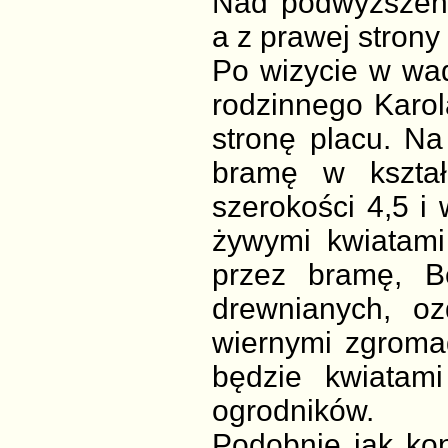
Nad podwyższeni
a z prawej strony
Po wizycie w wad
rodzinnego Karol
stronę placu. Na
bramę w kształ
szerokości 4,5 i
żywymi kwiatami
przez bramę, B
drewnianych, o
wiernymi zgroma
będzie kwiatam
ogrodników.
Podobnie jak ko