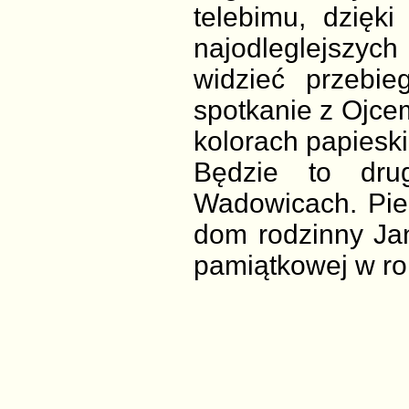
telebimu, dzięk
najodleglejszyc
widzieć przebie
spotkanie z Ojce
kolorach papieski
Będzie to dru
Wadowicach. Pier
dom rodzinny Jan
pamiątkowej w ro