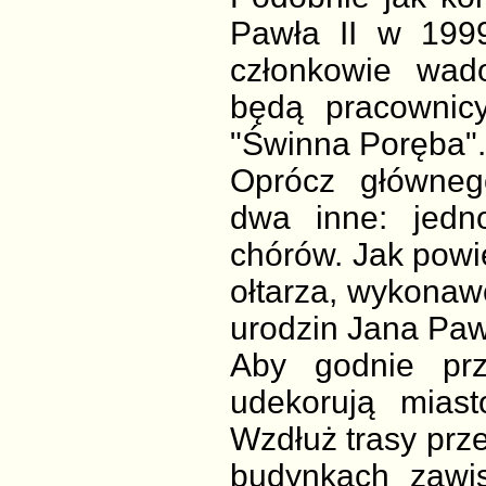
Pawła II w 199
członkowie wado
będą pracownicy
"Świnna Poręba".
Oprócz główneg
dwa inne: jedn
chórów. Jak powi
ołtarza, wykonaw
urodzin Jana Paw
Aby godnie prz
udekorują miast
Wzdłuż trasy prz
budynkach zawis