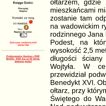
ołtarzem, gdzie
Księga Gości:
mieszkańcami mi
Poczytaj
Dopisz
zostanie tam od
Kontakt ze mną
GG
9164115
:
na wadowickim ry
Tlen:
rodzinnego Jana 
Napisz do mnie:
Podest, na któ
Zalecana rozdzielczość
1024x768
wysokość 2,5 met
długości ściany
Profesjonalny Hosting z PHP,
MySQL, SSH Juz za 50 zł/rok,
domena gratis!
Wojtyła. W cen
przewidział podw
Benedykt XVI. Ob
ołtarz, przy któ
Świętego do Wa