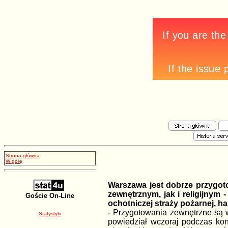
Strona główna
W górę
Warszawa jest dobrze przygot
zewnętrznym, jak i religijnym 
Goście On-Line
ochotniczej straży pożarnej, h
- Przygotowania zewnętrzne są 
Statystyki
powiedział wczoraj podczas kon