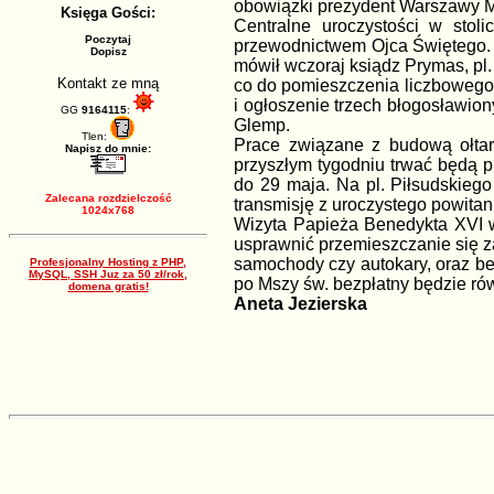
obowiązki prezydent Warszawy Mi
Księga Gości:
Centralne uroczystości w stol
Poczytaj
przewodnictwem Ojca Świętego. P
Dopisz
mówił wczoraj ksiądz Prymas, pl
Kontakt ze mną
co do pomieszczenia liczbowego 
i ogłoszenie trzech błogosławio
GG
9164115
:
Glemp.
Tlen:
Prace związane z budową ołtarz
Napisz do mnie:
przyszłym tygodniu trwać będą 
do 29 maja. Na pl. Piłsudskiego
Zalecana rozdzielczość
transmisję z uroczystego powita
1024x768
Wizyta Papieża Benedykta XVI w
usprawnić przemieszczanie się z
samochody czy autokary, oraz be
Profesjonalny Hosting z PHP,
MySQL, SSH Juz za 50 zł/rok,
po Mszy św. bezpłatny będzie r
domena gratis!
Aneta Jezierska