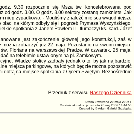
O godz. 9.30 rozpocznie się Msza św. koncelebrowana pod
od godz. 3.00. O godz. 8.00 sektory zostaną zamknięte. Jak
nym nieprzypadkowo. - Mogliśmy znaleźć miejsca wygodniejsze
e plac, na którym odbyły się i pogrzeb Prymasa Wyszyńskiego,
lkie spotkania z Janem Pawłem II - tłumaczył ks. kard. Józef
anowane jest zakończenie głównej jego konstrukcji, zaś w
ie można zobaczyć już 22 maja. Pozostanie na swoim miejscu
e św. Floriana na warszawskiej Pradze. W czwartek, 25 maja,
lądać na telebimie ustawionym na pl. Zamkowym.
ne. Władze stolicy zadbały jednak o to, by jak najbardziej
alne miejsca parkingowe, na których będzie można pozostawić
ymi dotrą na miejsce spotkania z Ojcem Świętym. Bezpośrednio
Przedruk z serwisu
Naszego Dziennika
Strona utworzona 20 maja 2006 r.
Ostatnia aktualizacja: sobota 20 maj 2006 14:44:53
Created by
©
Adam Gabriel Grzelązka