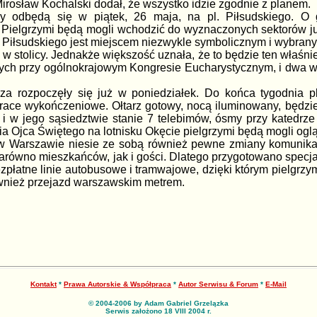
rosław Kochalski dodał, że wszystko idzie zgodnie z planem.
icy odbędą się w piątek, 26 maja, na pl. Piłsudskiego. 
ielgrzymi będą mogli wchodzić do wyznaczonych sektorów już 
. Piłsudskiego jest miejscem niezwykle symbolicznym i wybra
w stolicy. Jednakże większość uznała, że to będzie ten właśni
nych przy ogólnokrajowym Kongresie Eucharystycznym, i dwa wie
a rozpoczęły się już w poniedziałek. Do końca tygodnia pl
prace wykończeniowe. Ołtarz gotowy, nocą iluminowany, będz
 i w jego sąsiedztwie stanie 7 telebimów, ósmy przy katedrz
nia Ojca Świętego na lotnisku Okęcie pielgrzymi będą mogli og
 Warszawie niesie ze sobą również pewne zmiany komunikacyj
arówno mieszkańców, jak i gości. Dlatego przygotowano specj
zpłatne linie autobusowe i tramwajowe, dzięki którym pielgrz
ównież przejazd warszawskim metrem.
Kontakt
*
Prawa Autorskie & Współpraca
*
Autor Serwisu & Forum
*
E-Mail
© 2004-2006 by Adam Gabriel Grzelązka
Serwis założono 18 VIII 2004 r.