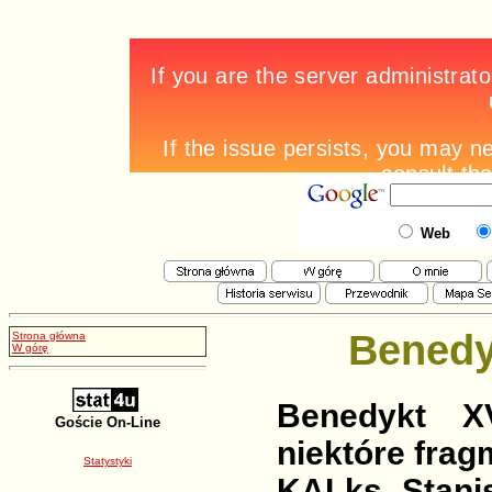
Web
Benedy
Strona główna
W górę
Benedykt X
Goście On-Line
niektóre frag
Statystyki
KAI ks. Stan