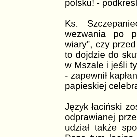
polsku! - podkreś
Ks. Szczepani
wezwania po pr
wiary", czy przed
to dojdzie do sku
w Mszale i jeśli 
- zapewnił kapłan
papieskiej celebr
Język łaciński z
odprawianej prze
udział także sp