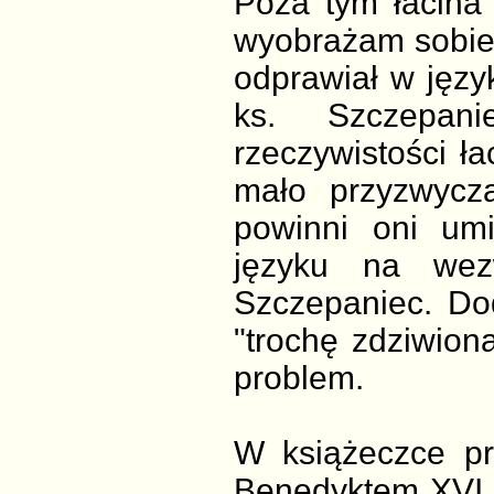
Poza tym łacina
wyobrażam sobie,
odprawiał w języ
ks. Szczepan
rzeczywistości ł
mało przyzwycz
powinni oni um
języku na wez
Szczepaniec. Do
"trochę zdziwion
problem.
W książeczce p
Benedyktem XVI b