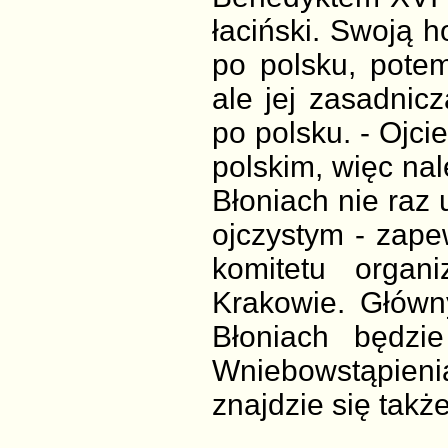
łaciński. Swoją 
po polsku, pote
ale jej zasadnic
po polsku. - Ojci
polskim, więc na
Błoniach nie raz
ojczystym - zape
komitetu organi
Krakowie. Główn
Błoniach będzi
Wniebowstąpieni
znajdzie się takż