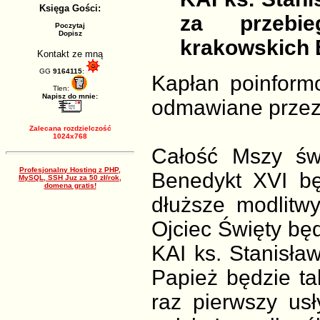
Księga Gości:
za przebie
Poczytaj
Dopisz
krakowskich 
Kontakt ze mną
GG
9164115
:
Kapłan poinform
Tlen:
Napisz do mnie:
odmawiane przez
Zalecana rozdzielczość
1024x768
Całość Mszy św
Profesjonalny Hosting z PHP,
Benedykt XVI bę
MySQL, SSH Juz za 50 zł/rok,
domena gratis!
dłuższe modlitwy
Ojciec Święty bę
KAI ks. Stanisław
Papież będzie ta
raz pierwszy us