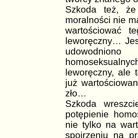
Szkoda też, że
moralności nie m
wartościować te
leworęczny… Jest
udowodniono i
homoseksualnyc
leworęczny, ale 
już wartościowan
zło…
Szkoda wreszci
potępienie homo
nie tylko na war
spojrzeniu na p