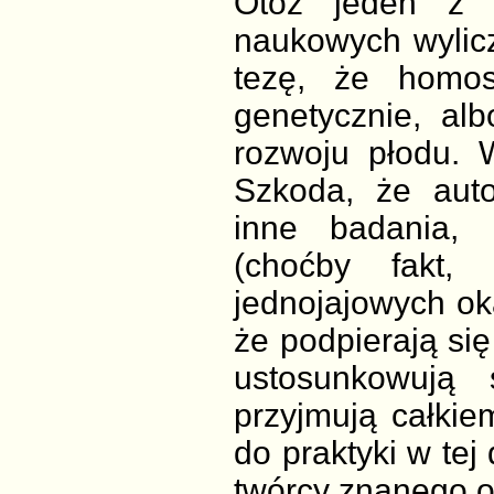
Otóż jeden z 
naukowych wylicza
tezę, że homos
genetycznie, al
rozwoju płodu. 
Szkoda, że auto
inne badania, k
(choćby fakt,
jednojajowych ok
że podpierają się
ustosunkowują 
przyjmują całkie
do praktyki w tej
twórcy znanego o