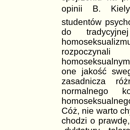
opinii B. Kiely
studentów psychol
do tradycyjne
homoseksuali
rozpoczynal
homoseksualnymi i
one jakość sweg
zasadnicza ró
normalnego ko
homoseksualneg
Cóż, nie warto ch
chodzi o prawdę,