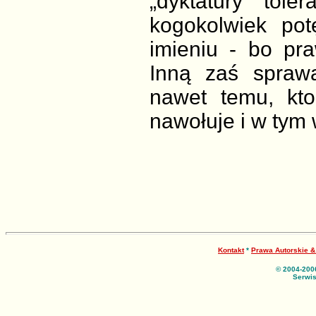
„dyktatury tole
kogokolwiek pot
imieniu - bo pr
Inną zaś spraw
nawet temu, kto
nawołuje i w tym 
Kontakt
*
Prawa Autorskie 
© 2004-200
Serwis