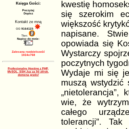
kwestię homoseksu
Księga Gości:
Poczytaj
się szerokim e
Dopisz
większość krytykó
Kontakt ze mną
GG
9164115
:
napisane. Stwie
Tlen:
Napisz do mnie:
opowiada się Koś
Wystarczy spojrz
Zalecana rozdzielczość
1024x768
poczytnych tygod
Profesjonalny Hosting z PHP,
Wydaje mi się j
MySQL, SSH Juz za 50 zł/rok,
domena gratis!
muszą wstydzić si
„nietolerancja”,
wie, że wytrzym
całego urządz
tolerancji”. Ta