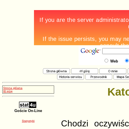
Web
Kato
Strona główna
W górę
Goście On-Line
Chodzi oczywiśc
Statystyki