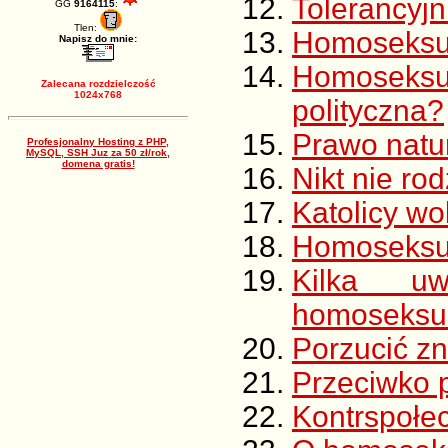
Tolerancyjn
GG
9164115
:
Tlen:
Homoseksua
Napisz do mnie:
Homosek
Zalecana rozdzielczość
1024x768
polityczna?
Prawo natur
Profesjonalny Hosting z PHP,
MySQL, SSH Juz za 50 zł/rok,
domena gratis!
Nikt nie ro
Katolicy w
Homoseksu
Kilka u
homoseksu
Porzucić z
Przeciwko 
Kontrspołe