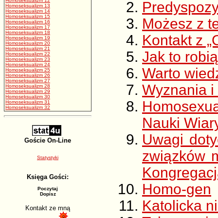
Homoseksualizm 12
Predyspozy
Homoseksualizm 13
Homoseksualizm 14
Homoseksualizm 15
Możesz z t
Homoseksualizm 16
Homoseksualizm 17
Homoseksualizm 18
Kontakt z 
Homoseksualizm 19
Homoseksualizm 20
Homoseksualizm 21
Jak to robią
Homoseksualizm 22
Homoseksualizm 23
Homoseksualizm 24
Warto wied
Homoseksualizm 25
Homoseksualizm 26
Homoseksualizm 27
Wyznania i 
Homoseksualizm 28
Homoseksualizm 29
Homoseksualizm 30
Homosexua
Homoseksualizm 31
Homoseksualizm 32
Nauki Wiar
Uwagi doty
Goście On-Line
związków 
Statystyki
Kongregacj
Księga Gości:
Homo-gen
Poczytaj
Dopisz
Katolicka n
Kontakt ze mną