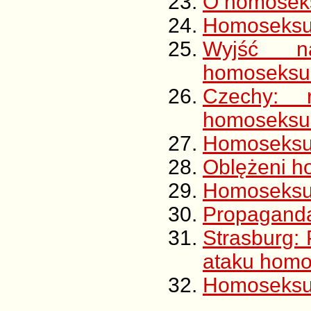
O homosek
Homoseksua
Wyjść n
homoseksu
Czechy: 
homoseksu
Homoseksu
Oblężeni h
Homoseksual
Propaganda 
Strasburg: 
ataku homo
Homoseksu