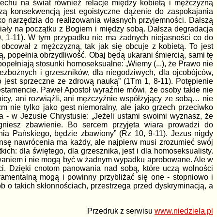
echu na świat również relacje między kobietą i mężczyzną
zą konsekwencją jest egoistyczne dążenie do zaspokajania
ako narzędzia do realizowania własnych przyjemności. Dalszą
 miały na początku z Bogiem i między sobą. Dalsza degradacja
9, 1-11). W tym przypadku nie ma żadnych niejasności co do
obcował z mężczyzną, tak jak się obcuje z kobietą. To jest
etą, popełnia obrzydliwość. Obaj będą ukarani śmiercią, sami tę
 popełniają stosunki homoseksualne: „Wiemy (...), że Prawo nie
bezbożnych i grzeszników, dla niegodziwych, dla ojcobójców,
o jest sprzeczne ze zdrową nauką” (1Tm 1, 8-11). Potępienie
stamencie. Paweł Apostoł wyraźnie mówi, że osoby takie nie
nicy, ani rozwiąźli, ani mężczyźnie współżyjący ze sobą… nie
 nie tylko jako gest niemoralny, ale jako grzech przeciwko
 - w Jezusie Chrystusie: „Jeżeli ustami swoimi wyznasz, że
niesz zbawienie. Bo sercem przyjęta wiara prowadzi do
nia Pańskiego, będzie zbawiony” (Rz 10, 9-11). Jezus nigdy
zansę nawrócenia ma każdy, ale najpierw musi zrozumieć swój
ch: dla świętego, dla grzesznika, jest i dla homoseksualisty.
waniem i nie mogą być w żadnym wypadku aprobowane. Ale w
i. Dzięki cnotom panowania nad sobą, które uczą wolności
kramentalną mogą i powinny przybliżać się one - stopniowo i
b o takich skłonnościach, przestrzega przed dyskryminacją, a
Przedruk z serwisu
www.niedziela.pl