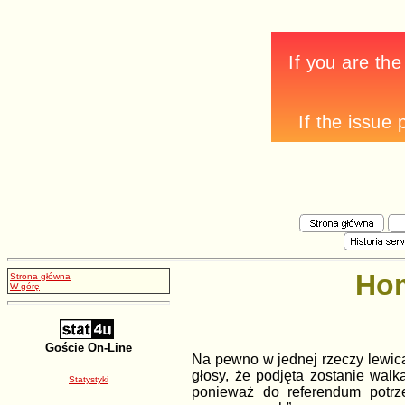
Hom
Strona główna
W górę
Goście On-Line
Na pewno w jednej rzeczy lewica 
głosy, że podjęta zostanie wal
Statystyki
ponieważ do referendum potrze