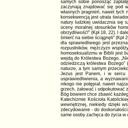
samych sobie ponosząc zapłatę
zaczynają znajdować się pod w
własnych pragnień, nawet tych n
konsekwencją jest utrata świado
natury ludzkiej uwidacznia się
oceny moralnej stosunków homose
obrzydliwość!” (Kpł 18, 22). I da
śmierć na siebie ściągnęli” (Kpł 
dla sprawiedliwego jest przezna
rozpustników, mężczyzn współżyj
homoseksualizmu w Biblii jest b
wejdą do Królestwa Bożego. „Nie
odziedziczą królestwa Bożego” (
naturze, a tym samym przeciwko 
Jezus jest Panem, i w sercu 
usprawiedliwienia, a wyznawani
nikogo nie potępiał, nawet najz
grzech, żałować i odpokutować za
Bóg bowiem chce zbawić każdeg
Katechizmie Kościoła Katolick
wewnętrznej, niekiedy dzięki ws
zdecydowanie - do doskonałości 
same osoby zachęca do życia w c