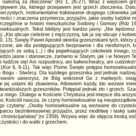
 należną za zboczenie” (Rz 1, 26-27). Wraz z wejściem grz
pływem zła, którego przejawem jest grzech zboczenia. Dals
ieczystych, instrumentalne traktowanie drugiego człowieka j
mości i znaczenia przymierza, przyjaźni, jakie osoby ludzkie
 szczególnie w historii mieszkańców Sodomy i Gomory (Rdz 1
ksualnych. Tekst biblijny jest bardzo jasny: „Nie będziesz 
lej: „Kto obcuje cieleśnie z mężczyzną, tak ja się obcuje z kobi
20, 13). Święty Paweł Apostoł określa grzesznikami tych, którzy
czone, ale dla postępujących bezprawnie i dla niesfornych, 
ących ze sobą (...) i dla popełniających cokolwiek innego, c
ardzo jasne i stanowcze, zarówno w Starym, jak i w Nowym Te
 łudźcie się! Ani rozpustnicy, ani bałwochwalcy, ani cudzołoż
1Kor 6, 9-11). Tak więc Pismo Święte potępia homoseksualizm
Bogu - Stwórcy. Dla każdego grzesznika jest jednak nadzieja
swoim uwierzysz, że Bóg wskrzesił Go z martwych, osiąg
e jej ustami do zbawienia. Albowiem każdy, kto wezwie imie
atwardzialszych grzeszników. Potępiał jednak zło i grzech. S
 niego. Dlatego w Kościele Chrystusa jest miejsce dla wszystki
o. Kościół naucza, że czyny homoseksualne są nieuporządko
iego czytamy: „Osoby homoseksualne są wezwane do czystośc
parciu bezinteresownej przyjaźni, przez modlitwę i łaskę sa
chrześcijańskiej” (nr 2359). Wzywa więc do objęcia troską osó
zystości i do walki z grzechem.