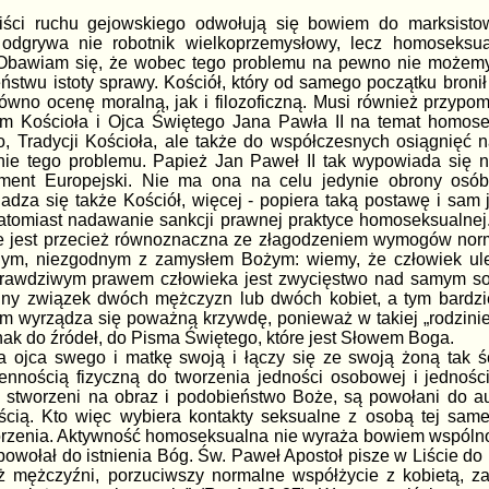
iści ruchu gejowskiego odwołują się bowiem do marksistows
odgrywa nie robotnik wielkoprzemysłowy, lecz homoseksuali
 Obawiam się, że wobec tego problemu na pewno nie możemy 
ństwu istoty sprawy. Kościół, który od samego początku broni
równo ocenę moralną, jak i filozoficzną. Musi również przypo
m Kościoła i Ojca Świętego Jana Pawła II na temat homosek
, Tradycji Kościoła, ale także do współczesnych osiągnięć n
enie tego problemu. Papież Jan Paweł II tak wypowiada się na
ament Europejski. Nie ma ona na celu jedynie obrony osó
adza się także Kościół, więcej - popiera taką postawę i sam 
atomiast nadawanie sankcji prawnej praktyce homoseksualnej.
 nie jest przecież równoznaczna ze złagodzeniem wymogów no
m, niezgodnym z zamysłem Bożym: wiemy, że człowiek uleg
 prawdziwym prawem człowieka jest zwycięstwo nad samym so
iny związek dwóch mężczyzn lub dwóch kobiet, a tym bardz
ym wyrządza się poważną krzywdę, ponieważ w takiej „rodzinie 
nak do źródeł, do Pisma Świętego, które jest Słowem Boga.
 ojca swego i matkę swoją i łączy się ze swoją żoną tak śc
ennością fizyczną do tworzenia jedności osobowej i jednośc
 stworzeni na obraz i podobieństwo Boże, są powołani do aut
nością. Kto więc wybiera kontakty seksualne z osobą tej sa
orzenia. Aktywność homoseksualna nie wyraża bowiem wspólnot
 powołał do istnienia Bóg. Św. Paweł Apostoł pisze w Liście do
ż mężczyźni, porzuciwszy normalne współżycie z kobietą, z