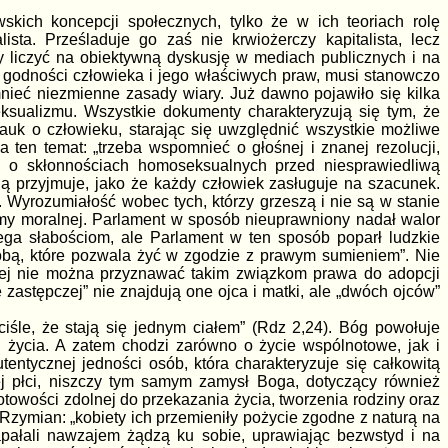
kich koncepcji społecznych, tylko że w ich teoriach rolę
sta. Prześladuje go zaś nie krwiożerczy kapitalista, lecz
liczyć na obiektywną dyskusję w mediach publicznych i na
ł godności człowieka i jego właściwych praw, musi stanowczo
mnieć niezmienne zasady wiary. Już dawno pojawiło się kilka
sualizmu. Wszystkie dokumenty charakteryzują się tym, że
auk o człowieku, starając się uwzględnić wszystkie możliwe
 ten temat: „trzeba wspomnieć o głośnej i znanej rezolucji,
b o skłonnościach homoseksualnych przed niesprawiedliwą
ją przyjmuje, jako że każdy człowiek zasługuje na szacunek.
 Wyrozumiałość wobec tych, którzy grzeszą i nie są w stanie
rmy moralnej. Parlament w sposób nieuprawniony nadał walor
a słabościom, ale Parlament w ten sposób poparł ludzkie
bą, które pozwala żyć w zgodzie z prawym sumieniem”. Nie
iej nie można przyznawać takim związkom prawa do adopcji
zastępczej” nie znajdują one ojca i matki, ale „dwóch ojców”
iśle, że stają się jednym ciałem” (Rdz 2,24). Bóg powołuje
i życia. A zatem chodzi zarówno o życie wspólnotowe, jak i
entycznej jedności osób, która charakteryzuje się całkowitą
mej płci, niszczy tym samym zamysł Boga, dotyczący również
owości zdolnej do przekazania życia, tworzenia rodziny oraz
 Rzymian: „kobiety ich przemieniły pożycie zgodne z naturą na
apałali nawzajem żądzą ku sobie, uprawiając bezwstyd i na