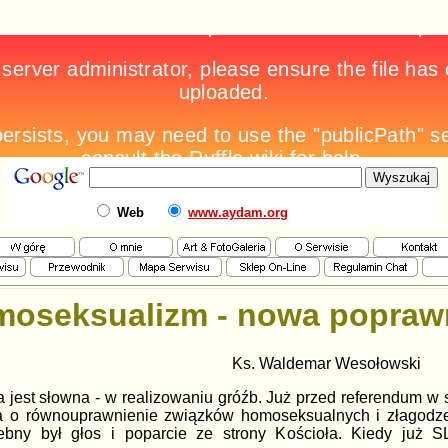
Web
www.aydam.org
oseksualizm - nowa poprawn
Ks. Waldemar Wesołowski
jest słowna - w realizowaniu gróźb. Już przed referendum w sp
ka o równouprawnienie związków homoseksualnych i złagodzen
bny był głos i poparcie ze strony Kościoła. Kiedy już S