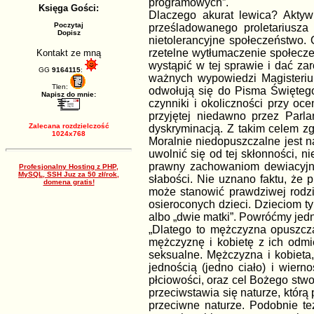
programowych”.
Księga Gości:
Dlaczego akurat lewica? Aktyw
Poczytaj
prześladowanego proletariusza 
Dopisz
nietolerancyjne społeczeństwo.
rzetelne wytłumaczenie społecze
Kontakt ze mną
wystąpić w tej sprawie i dać za
GG
9164115
:
ważnych wypowiedzi Magisteriu
Tlen:
odwołują się do Pisma Świętego
Napisz do mnie:
czynniki i okoliczności przy oc
przyjętej niedawno przez Parl
Zalecana rozdzielczość
dyskryminacją. Z takim celem zg
1024x768
Moralnie niedopuszczalne jest n
uwolnić się od tej skłonności,
prawny zachowaniom dewiacyjny
Profesjonalny Hosting z PHP,
MySQL, SSH Juz za 50 zł/rok,
słabości. Nie uznano faktu, że
domena gratis!
może stanowić prawdziwej rodz
osieroconych dzieci. Dzieciom t
albo „dwie matki”. Powróćmy jed
„Dlatego to mężczyzna opuszcza
mężczyznę i kobietę z ich odmi
seksualne. Mężczyzna i kobieta,
jednością (jedno ciało) i wier
płciowości, oraz cel Bożego stw
przeciwstawia się naturze, którą
przeciwne naturze. Podobnie te