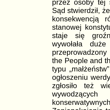
przez osoby tej
Sąd stwierdził, ż
konsekwencją r
stanowej konstyt
staje się gro
wywołała duże 
przeprowadzony
the People and t
typu „małżeństw
ogłoszeniu werdyk
zgłosiło też wie
wywodzących 
konserwatywnych 