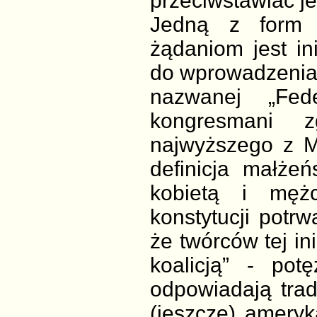
przeciwstawiać j
Jedną z form 
żądaniom jest in
do wprowadzenia 
nazwanej „Fed
kongresmani z
najwyższego z Ma
definicja małże
kobietą i mężc
konstytucji potr
że twórców tej in
koalicją” - pot
odpowiadają trad
(jeszcze) ameryk