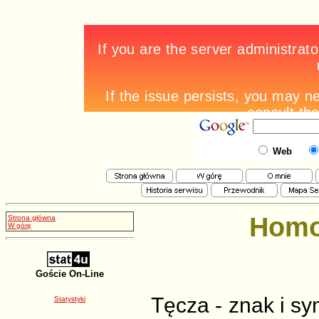
Web
Homo
Strona główna
W górę
Goście On-Line
Tęcza - znak i sy
Statystyki