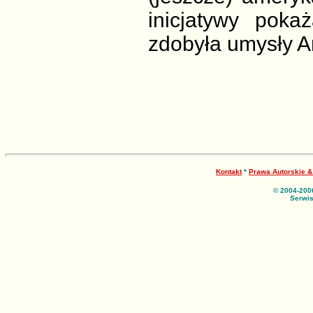
inicjatywy poka
zdobyła umysły 
Kontakt
*
Prawa Autorskie 
© 2004-200
Serwis