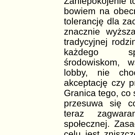
Zaniepokojenie to
bowiem na obecn
tolerancję dla z
znacznie wyższa
tradycyjnej rodz
każdego spo
środowiskom, w
lobby, nie cho
akceptację czy p
Granica tego, co
przesuwa się co
teraz zagwaran
społecznej. Zas
celu jest zniszc