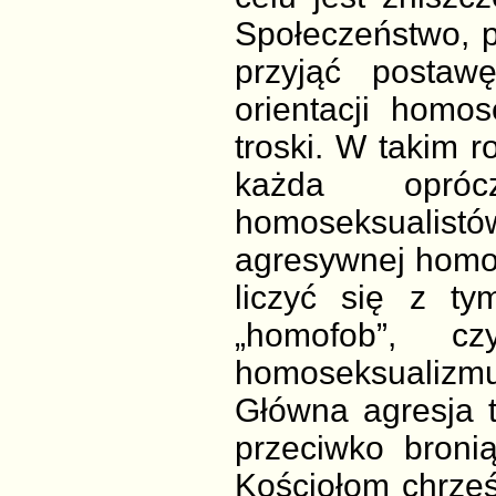
Społeczeństwo, p
przyjąć postaw
orientacji homo
troski. W takim r
każda opróc
homoseksualist
agresywnej homo
liczyć się z ty
„homofob”, cz
homoseksualizmu
Główna agresja t
przeciwko bronią
Kościołom chrześ