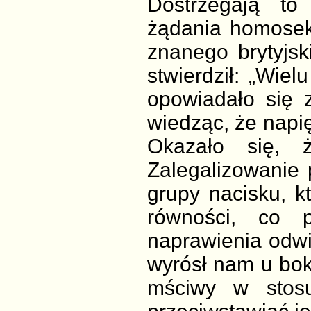
Dostrzegają to
żądania homoseks
znanego brytyjsk
stwierdził: „Wiel
opowiadało się 
wiedząc, że napię
Okazało się, 
Zalegalizowanie p
grupy nacisku, kt
równości, co p
naprawienia odwi
wyrósł nam u boku
mściwy w stos