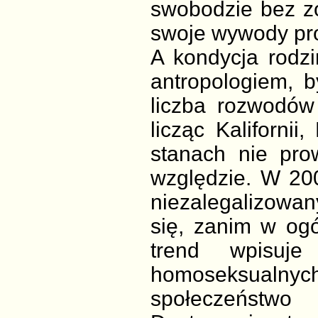
swobodzie bez z
swoje wywody pr
A kondycja rodzi
antropologiem, b
liczba rozwodów
licząc Kalifornii
stanach nie prow
względzie. W 200
niezalegalizowan
się, zanim w ogó
trend wpisuje
homoseksualny
społeczeństwo 