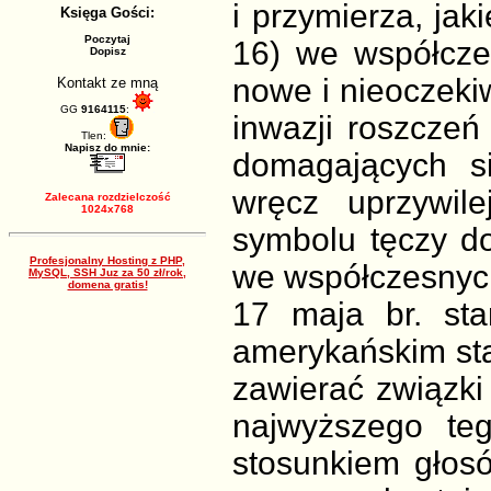
i przymierza, ja
Księga Gości:
Poczytaj
16) we współcze
Dopisz
nowe i nieoczeki
Kontakt ze mną
GG
9164115
:
inwazji roszczeń
Tlen:
Napisz do mnie:
domagających si
wręcz uprzywile
Zalecana rozdzielczość
1024x768
symbolu tęczy do
Profesjonalny Hosting z PHP,
we współczesnyc
MySQL, SSH Juz za 50 zł/rok,
domena gratis!
17 maja br. sta
amerykańskim st
zawierać związki 
najwyższego teg
stosunkiem głos