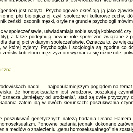
(gender) jest nabyta. Psychologowie określają ją jako zjaw
ennej płci biologicznej, czyli społeczne i kulturowe cechy, k
nik żeński, osobnik męski, o tyle na gruncie psychologii mówim
ąc w społeczeństwie, uświadamiają sobie swoją kobiecość czy
tity), a także podejmują pewne role społeczne związane z pł
dla danej płci w danym społeczeństwie. Oznacza to, że więks
ę, w której żyjemy. Psychologia i socjologia są zgodne co d
czeństw kobietom i mężczyznom wyznacza się różne role, potw
giczna
dowiskach nadal — najpopularniejszym poglądem na temat g
owisku, że homoseksualizm jest wrodzony, poszukują czynn
y” oznacza „istniejący od urodzenia”, stąd są dwie przyczy
 Badania zatem idą w dwóch kierunkach: poszukiwania czyn
ie poszukiwań genetycznych należą badania Deana Hamera. 
 homoseksualizm. Ponowne badania jednak, dokonane zarówno 
enia mediów o znalezieniu „genu homoseksualnego” nie został