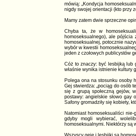
mówią: „Kondycja homoseksualna
nigdy swojej orientacji (kto prz
Mamy zatem dwie sprzeczne opin
Chyba ta, że w homoseksuali
homoseksualnego), ale pójścia 
homoseksualnej, potocznie nazyw
wybór w kwestii homoseksualnego
jeden z czołowych publicystów g
Cóż to znaczy: być lesbijką lub
właśnie wynika istnienie kultury 
Polega ona na stosunku osoby h
Gej stwierdza: „pociąg do osób t
się z grupą społeczną gejów, wy
postawy: angielskie słowo gay o
Safony gromadziły się kobiety, kt
Natomiast homoseksualiści nie-g
gdyby mogli wybierać, wolelib
homoseksualnymi. Niektórzy są w s
Wszyscy geje i lesbijki są homose