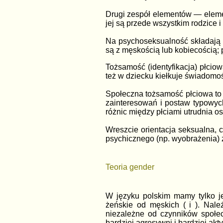
Drugi zespół elementów — eleme
jej są przede wszystkim rodzice i
Na psychoseksualność składają si
są z męskością lub kobiecością; 
Tożsamość (identyfikacja) płciow
też w dziecku kiełkuje świadomo
Społeczna tożsamość płciowa to p
zainteresowań i postaw typowych
różnic między płciami utrudnia o
Wreszcie orientacja seksualna, 
psychicznego (np. wyobrażenia)
Teoria gender
W języku polskim mamy tylko jed
żeńskie od męskich ( i ). Nale
niezależne od czynników społec
bardziej agresywni i bardziej akt