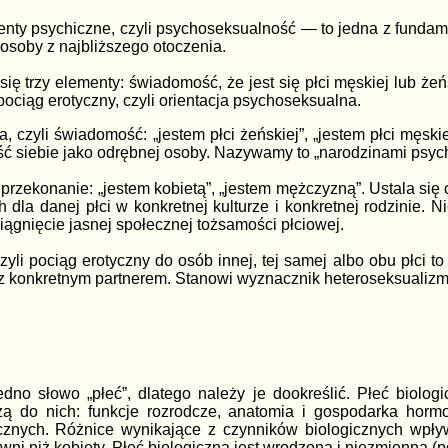
nty psychiczne, czyli psychoseksualność — to jedna z funda
 osoby z najbliższego otoczenia.
ę trzy elementy: świadomość, że jest się płci męskiej lub żeń
pociąg erotyczny, czyli orientacja psychoseksualna.
a, czyli świadomość: „jestem płci żeńskiej”, „jestem płci męsk
ść siebie jako odrębnej osoby. Nazywamy to „narodzinami psyc
rzekonanie: „jestem kobietą”, „jestem mężczyzną”. Ustala się o
 dla danej płci w konkretnej kulturze i konkretnej rodzinie.
siągnięcie jasnej społecznej tożsamości płciowej.
czyli pociąg erotyczny do osób innej, tej samej albo obu płci
 z konkretnym partnerem. Stanowi wyznacznik heteroseksualiz
no słowo „płeć”, dlatego należy je dookreślić. Płeć biologi
żą do nich: funkcje rozrodcze, anatomia i gospodarka horm
znych. Różnice wynikające z czynników biologicznych wpływ
ywni niż kobiety. Płeć biologiczna jest wrodzona i niezmienna (