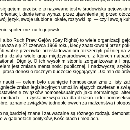
ę gejem, przejście to nazywane jest w środowisku gejowskim co
rientacji, danie temu wyrazu przez ujawnienie jej przed otoc
ój język, swoje ulubione lokale, rozrywki itp. — czyli swoją kul
enie społeczne: ruch gejowski.
 albo Ruch Praw Gejów (Gay Rights) to wiele organizacji gejo
 uważa się 27 czerwca 1969 roku, kiedy zaatakowani przez poli
sób walkę przeciwko prześladowaniom rozszerzyli później na 
chu działa wiele grup międzynarodowych, z których najbar
ional, Dignity. O ich wysokim stopniu zorganizowania i pr
celem jest zmiana mentalności publicznej, i nadzwyczaj szyb
— prasa donosi o rocznym budżecie sięgającym 100 mln dolaró
nie nauki — celem było usunięcie homoseksualizmu z listy 
iągnięcie zmian legislacyjnych umożliwiających zawieranie zwi
dstawienie związków homoseksualnych jako normalnego, alter
 mediach — uzyskanie wsparcia dla działań i idei homoseksu
bre, uznanie związków jednopłciowych za małżeństwa i błogo
 to najbardziej znane i zauważalne są różnego rodzaju demonstr
e w gabinetach polityków, Kościołach i mediach.