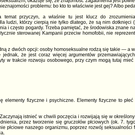
oseksualizm, okazuje się, że znajomość zagadnienia jest powi
eznajomości problemu: bo kto to właściwie jest gej? Albo peda
a temat przyczyn, a właśnie tu jest klucz do zrozumien
 ludzi, którzy cierpią nie tylko dlatego, że są nim dotknięci 
ia i często pogardy. Trzeba pamiętać, że środowiska znane na
itycznie sterowanej Kampanii przeciw homofobii, nie reprezen
ną z dwóch opcji: osoby homoseksualne rodzą się takie — a wi
ię jednak, że jest coraz więcej argumentów przemawiającyc
yty w trakcie rozwoju osobowego, przy czym mogą tutaj mieć
ę elementy fizyczne i psychiczne. Elementy fizyczne to płeć 
aczynają istnieć w chwili poczęcia i rozwijają się w określon
nienia, przez tworzenie się gruczołów płciowych (ok. 7. tyg
e płciowe naszego organizmu, poprzez rozwój seksualności fi
a.