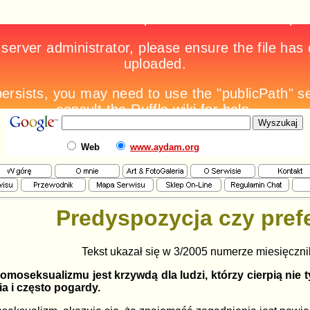
Web
www.aydam.org
Predyspozycja czy pref
Tekst ukazał się w 3/2005 numerze miesięczn
oseksualizmu jest krzywdą dla ludzi, którzy cierpią nie ty
a i często pogardy.