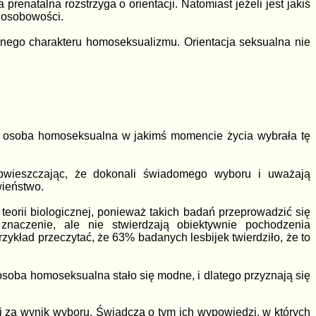
natalna rozstrzyga o orientacji. Natomiast jeżeli jest jakiś
a osobowości.
onego charakteru homoseksualizmu. Orientacja seksualna nie
i osoba homoseksualna w jakimś momencie życia wybrała tę
obwieszczając, że dokonali świadomego wyboru i uważają
wieństwo.
eorii biologicznej, ponieważ takich badań przeprowadzić się
naczenie, ale nie stwierdzają obiektywnie pochodzenia
ykład przeczytać, że 63% badanych lesbijek twierdziło, że to
osoba homoseksualna stało się modne, i dlatego przyznają się
 za wynik wyboru. Świadczą o tym ich wypowiedzi, w których