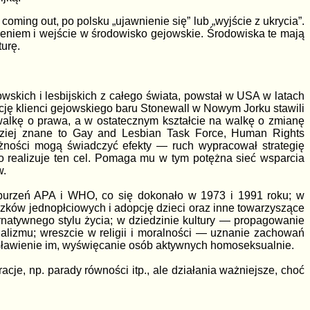
ming out, po polsku „ujawnienie się” lub „wyjście z ukrycia”.
zeniem i wejście w środowisko gejowskie. Środowiska te mają
turę.
wskich i lesbijskich z całego świata, powstał w USA w latach
cję klienci gejowskiego baru Stonewall w Nowym Jorku stawili
walkę o prawa, a w ostatecznym kształcie na walkę o zmianę
dziej znane to Gay and Lesbian Task Force, Human Rights
ężności mogą świadczyć efekty — ruch wypracował strategię
ko realizuje ten cel. Pomaga mu w tym potężna sieć wsparcia
w.
zaburzeń APA i WHO, co się dokonało w 1973 i 1991 roku; w
ązków jednopłciowych i adopcję dzieci oraz inne towarzyszące
natywnego stylu życia; w dziedzinie kultury — propagowanie
alizmu; wreszcie w religii i moralności — uznanie zachowań
sławienie im, wyświęcanie osób aktywnych homoseksualnie.
acje, np. parady równości itp., ale działania ważniejsze, choć