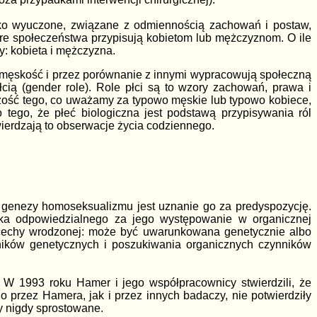
isko wyuczone, związane z odmiennością zachowań i postaw,
tóre społeczeństwa przypisują kobietom lub mężczyznom. O ile
y: kobieta i mężczyzna.
 męskość i przez porównanie z innymi wypracowują społeczną
cią (gender role). Role płci są to wzory zachowań, prawa i
zość tego, co uważamy za typowo męskie lub typowo kobiece,
o tego, że płeć biologiczna jest podstawą przypisywania ról
ierdzają to obserwacje życia codziennego.
enezy homoseksualizmu jest uznanie go za predyspozycję.
ika odpowiedzialnego za jego występowanie w organicznej
ny cechy wrodzonej: może być uwarunkowana genetycznie albo
ników genetycznych i poszukiwania organicznych czynników
W 1993 roku Hamer i jego współpracownicy stwierdzili, że
przez Hamera, jak i przez innych badaczy, nie potwierdziły
y nigdy sprostowane.