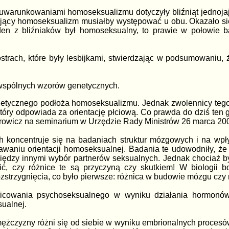
uwarunkowaniami homoseksualizmu dotyczyły bliźniąt jednojaj
ący homoseksualizm musiałby występować u obu. Okazało się j
den z bliźniaków był homoseksualny, to prawie w połowie bad
strach, które były lesbijkami, stwierdzając w podsumowaniu
 wspólnych wzorów genetycznych.
etycznego podłoża homoseksualizmu. Jednak zwolennicy tego 
 który odpowiada za orientację płciową. Co prawda do dziś ten 
tarowicz na seminarium w Urzędzie Rady Ministrów 26 marca 200
ch koncentruje się na badaniach struktur mózgowych i na wp
aniu orientacji homoseksualnej. Badania te udowodniły, że i
 między innymi wybór partnerów seksualnych. Jednak chociaż 
ślić, czy różnice te są przyczyną czy skutkiem! W biologi
ozstrzygnięcia, co było pierwsze: różnica w budowie mózgu czy r
óżnicowania psychoseksualnego w wyniku działania hormon
ualnej.
 mężczyzny różni się od siebie w wyniku embrionalnych proce