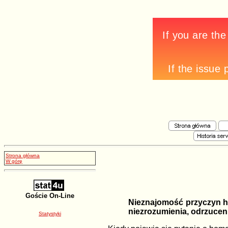
Strona główna
W górę
Goście On-Line
Nieznajomość przyczyn hom
niezrozumienia, odrzuceni
Statystyki