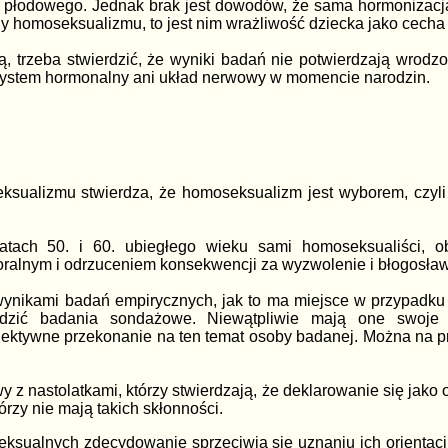
płodowego. Jednak brak jest dowodów, że sama hormonizacja pre
ny homoseksualizmu, to jest nim wrażliwość dziecka jako cech
, trzeba stwierdzić, że wyniki badań nie potwierdzają wrodz
 system hormonalny ani układ nerwowy w momencie narodzin.
ksualizmu stwierdza, że homoseksualizm jest wyborem, czyl
latach 50. i 60. ubiegłego wieku sami homoseksualiści, 
ralnym i odrzuceniem konsekwencji za wyzwolenie i błogosła
wynikami badań empirycznych, jak to ma miejsce w przypadku t
dzić badania sondażowe. Niewątpliwie mają one swoje z
ektywne przekonanie na ten temat osoby badanej. Można na prz
z nastolatkami, którzy stwierdzają, że deklarowanie się jako 
rzy nie mają takich skłonności.
sualnych zdecydowanie sprzeciwia się uznaniu ich orientacji