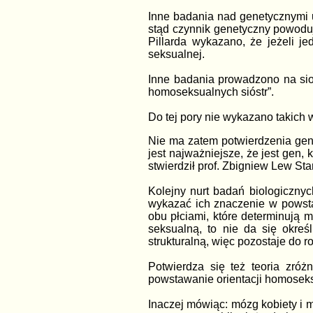
Inne badania nad genetycznymi 
stąd czynnik genetyczny powoduj
Pillarda wykazano, że jeżeli je
seksualnej.
Inne badania prowadzono na sio
homoseksualnych sióstr”.
Do tej pory nie wykazano takich
Nie ma zatem potwierdzenia gen
jest najważniejsze, że jest gen,
stwierdził prof. Zbigniew Lew S
Kolejny nurt badań biologiczny
wykazać ich znaczenie w powstaw
obu płciami, które determinują
seksualną, to nie da się okre
strukturalną, więc pozostaje do r
Potwierdza się też teoria zr
powstawanie orientacji homoseks
Inaczej mówiąc: mózg kobiety i