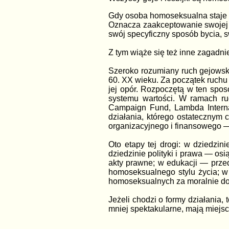
Gdy osoba homoseksualna staje si
Oznacza zaakceptowanie swojej o
swój specyficzny sposób bycia, sw
Z tym wiąże się też inne zagadni
Szeroko rozumiany ruch gejowski
60. XX wieku. Za początek ruchu
jej opór. Rozpoczętą w ten spo
systemu wartości. W ramach ru
Campaign Fund, Lambda Internat
działania, którego ostatecznym 
organizacyjnego i finansowego 
Oto etapy tej drogi: w dziedzi
dziedzinie polityki i prawa — os
akty prawne; w edukacji — prze
homoseksualnego stylu życia; w
homoseksualnych za moralnie do
Jeżeli chodzi o formy działania,
mniej spektakularne, mają miejsc