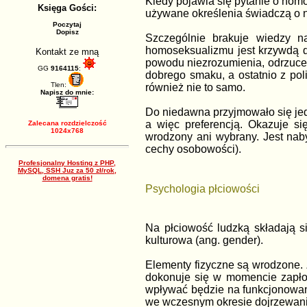
Kiedy pojawia się pytanie o hom
Księga Gości:
używane określenia świadczą o ni
Poczytaj
Dopisz
Szczególnie brakuje wiedzy n
homoseksualizmu jest krzywdą dla
Kontakt ze mną
powodu niezrozumienia, odrzucen
GG
9164115
:
dobrego smaku, a ostatnio z pol
Tlen:
również nie to samo.
Napisz do mnie:
Do niedawna przyjmowało się jed
a więc preferencją. Okazuje s
Zalecana rozdzielczość
1024x768
wrodzony ani wybrany. Jest nab
cechy osobowości).
Profesjonalny Hosting z PHP,
MySQL, SSH Juz za 50 zł/rok,
domena gratis!
Psychologia płciowości
Na płciowość ludzką składają si
kulturowa (ang. gender).
Elementy fizyczne są wrodzone. Z
dokonuje się w momencie zapłod
wpływać będzie na funkcjonowani
we wczesnym okresie dojrzewani