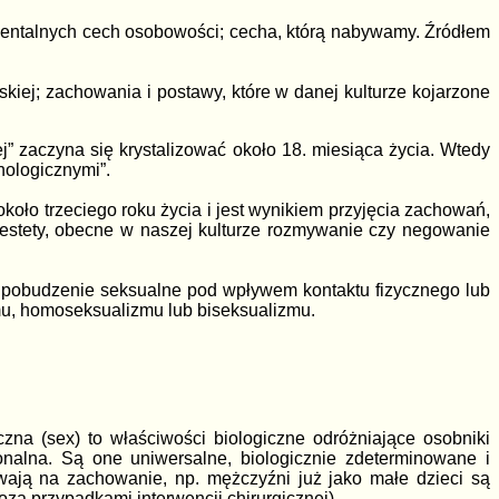
mentalnych cech osobowości; cecha, którą nabywamy. Źródłem
skiej; zachowania i postawy, które w danej kulturze kojarzone
iej” zaczyna się krystalizować około 18. miesiąca życia. Wtedy
hologicznymi”.
koło trzeciego roku życia i jest wynikiem przyjęcia zachowań,
 Niestety, obecne w naszej kulturze rozmywanie czy negowanie
 to pobudzenie seksualne pod wpływem kontaktu fizycznego lub
mu, homoseksualizmu lub biseksualizmu.
czna (sex) to właściwości biologiczne odróżniające osobniki
onalna. Są one uniwersalne, biologicznie zdeterminowane i
ają na zachowanie, np. mężczyźni już jako małe dzieci są
poza przypadkami interwencji chirurgicznej).