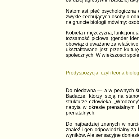
Natomiast płeć psychologiczna 
zwykle cechujących osoby o odmi
na gruncie biologii mówimy: osob
Kobieta i mężczyzna, funkcjonuj
tożsamość płciową (gender iden
obowiązki uważane za właściwe 
ukształtowane jest przez kultur
społecznych. W większości społe
Predyspozycja, czyli teoria biolo
Do niedawna — a w pewnych śro
Badacze, którzy stoją na stan
strukturze człowieka. „Wrodzon
nabyta w okresie prenatalnym.
prenatalnych.
Do najbardziej znanych w nurc
znaleźli gen odpowiedzialny za
wyników. Ale sensacyjne doniesi