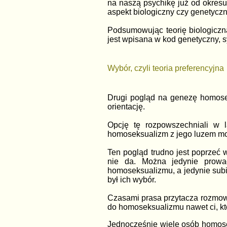
na naszą psychikę już od okresu 
aspekt biologiczny czy genetycz
Podsumowując teorię biologiczną
jest wpisana w kod genetyczny,
Wybór, czyli teoria preferencyjna
Drugi pogląd na genezę homose
orientację.
Opcję tę rozpowszechniali w 
homoseksualizm z jego luzem mo
Ten pogląd trudno jest poprzeć 
nie da. Można jedynie prowa
homoseksualizmu, a jedynie subi
był ich wybór.
Czasami prasa przytacza rozmowy 
do homoseksualizmu nawet ci, któ
Jednocześnie wiele osób homosek