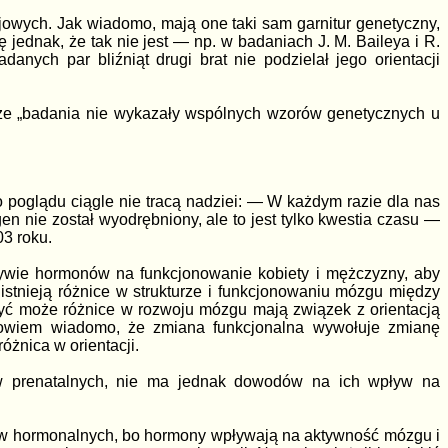
owych. Jak wiadomo, mają one taki sam garnitur genetyczny,
ednak, że tak nie jest — np. w badaniach J. M. Baileya i R.
anych par bliźniąt drugi brat nie podzielał jego orientacji
, że „badania nie wykazały wspólnych wzorów genetycznych u
poglądu ciągle nie tracą nadziei: — W każdym razie dla nas
gen nie został wyodrębniony, ale to jest tylko kwestia czasu —
3 roku.
ływie hormonów na funkcjonowanie kobiety i mężczyzny, aby
stnieją różnice w strukturze i funkcjonowaniu mózgu między
być może różnice w rozwoju mózgu mają związek z orientacją
i bowiem wiadomo, że zmiana funkcjonalna wywołuje zmianę
óżnica w orientacji.
ów prenatalnych, nie ma jednak dowodów na ich wpływ na
sów hormonalnych, bo hormony wpływają na aktywność mózgu i