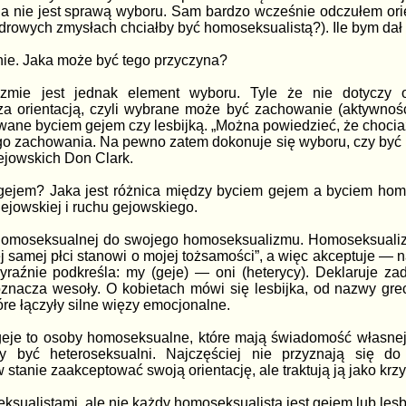
 nie jest sprawą wyboru. Sam bardzo wcześnie odczułem orien
y zdrowych zmysłach chciałby być homoseksualistą?). Ile bym dał
ie. Jaka może być tego przyczyna?
zmie jest jednak element wyboru. Tyle że nie dotyczy 
za orientacją, czyli wybrane może być zachowanie (aktywnoś
ane byciem gejem czy lesbijką. „Można powiedzieć, że chocia
 zachowania. Na pewno zatem dokonuje się wyboru, czy być les
ejowskich Don Clark.
 gejem? Jaka jest różnica między byciem gejem a byciem homos
gejowskiej i ruchu gejowskiego.
omoseksualnej do swojego homoseksualizmu. Homoseksualizm to
ej samej płci stanowi o mojej tożsamości”, a więc akceptuje —
raźnie podkreśla: my (geje) — oni (heterycy). Deklaruje zado
znacza wesoły. O kobietach mówi się lesbijka, od nazwy grec
óre łączyły silne więzy emocjonalne.
eje to osoby homoseksualne, które mają świadomość własnej or
y być heteroseksualni. Najczęściej nie przyznają się do 
tanie zaakceptować swoją orientację, ale traktują ją jako krzyż
ksualistami, ale nie każdy homoseksualista jest gejem lub lesb