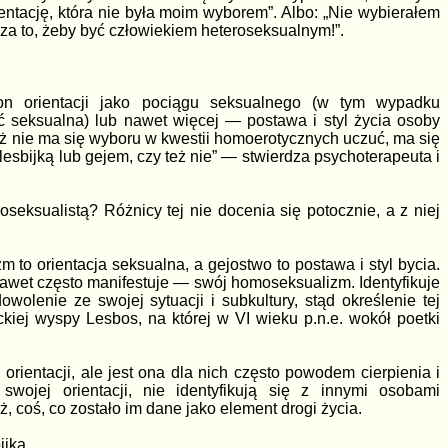
tację, która nie była moim wyborem”. Albo: „Nie wybierałem
 za to, żeby być człowiekiem heteroseksualnym!”.
on orientacji jako pociągu seksualnego (w tym wypadku
ć seksualna) lub nawet więcej — postawa i styl życia osoby
ż nie ma się wyboru w kwestii homoerotycznych uczuć, ma się
bijką lub gejem, czy też nie” — stwierdza psychoterapeuta i
eksualistą? Różnicy tej nie docenia się potocznie, a z niej
 orientacja seksualna, a gejostwo to postawa i styl bycia.
 nawet często manifestuje — swój homoseksualizm. Identyfikuje
wolenie ze swojej sytuacji i subkultury, stąd określenie tej
kiej wyspy Lesbos, na której w VI wieku p.n.e. wokół poetki
ientacji, ale jest ona dla nich często powodem cierpienia i
swojej orientacji, nie identyfikują się z innymi osobami
, coś, co zostało im dane jako element drogi życia.
ijką.