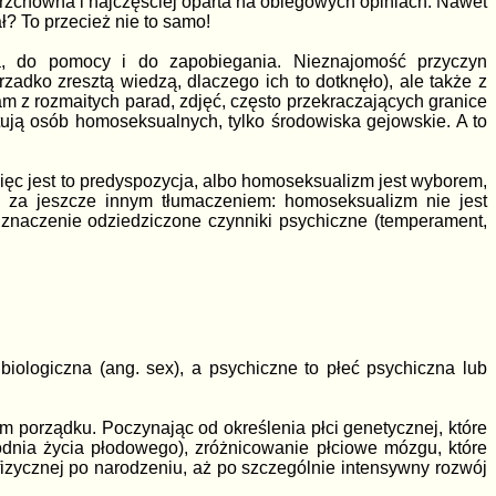
erzchowna i najczęściej oparta na obiegowych opiniach. Nawet
ł? To przecież nie to samo!
ia, do pomocy i do zapobiegania. Nieznajomość przyczyn
(rzadko zresztą wiedzą, dlaczego ich to dotknęło), ale także z
m z rozmaitych parad, zdjęć, często przekraczających granice
tują osób homoseksualnych, tylko środowiska gejowskie. A to
ęc jest to predyspozycja, albo homoseksualizm jest wyborem,
h za jeszcze innym tłumaczeniem: homoseksualizm nie jest
 znaczenie odziedziczone czynniki psychiczne (temperament,
biologiczna (ang. sex), a psychiczne to płeć psychiczna lub
ym porządku. Poczynając od określenia płci genetycznej, które
odnia życia płodowego), zróżnicowanie płciowe mózgu, które
zycznej po narodzeniu, aż po szczególnie intensywny rozwój