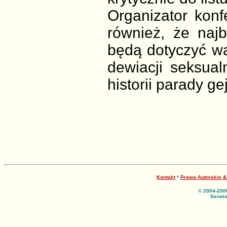
Organizator konf
również, że najb
będą dotyczyć wal
dewiacji seksual
historii parady 
Kontakt
*
Prawa Autorskie 
© 2004-200
Serwis