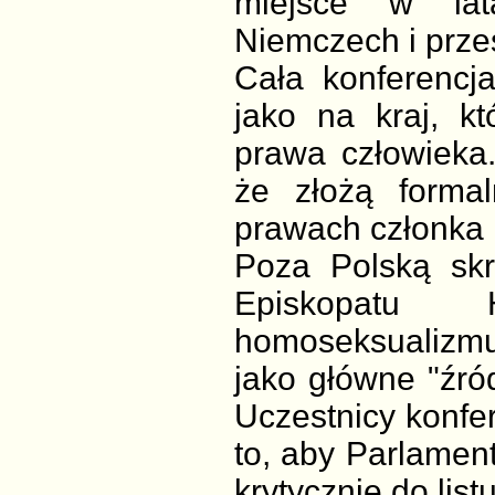
miejsce w lata
Niemczech i przes
Cała konferencj
jako na kraj, kt
prawa człowieka.
że złożą forma
prawach członka U
Poza Polską skr
Episkopatu H
homoseksualizmu 
jako główne "źród
Uczestnicy konfer
to, aby Parlament
krytycznie do lis