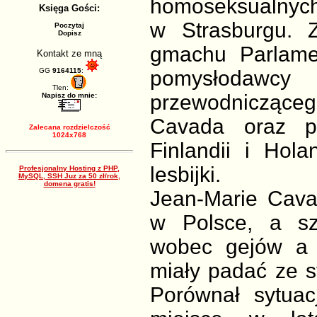
homoseksualnych
Księga Gości:
w Strasburgu. 
Poczytaj
Dopisz
gmachu Parlame
Kontakt ze mną
GG
9164115
:
pomysłodawcy
Tlen:
przewodnicząceg
Napisz do mnie:
Cavada oraz p
Zalecana rozdzielczość
1024x768
Finlandii i Hola
lesbijki.
Profesjonalny Hosting z PHP,
MySQL, SSH Juz za 50 zł/rok,
domena gratis!
Jean-Marie Cava
w Polsce, a sz
wobec gejów a o
miały padać ze st
Porównał sytuac