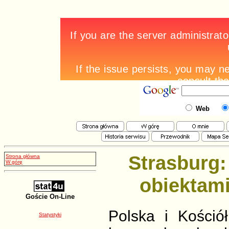
Web
Strasburg:
Strona główna
W górę
obiektam
Goście On-Line
Polska i Kośció
Statystyki