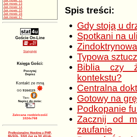
Jak mowic 12
Jak mowic 13
Jak mowic 14
Spis treści:
Jak mowic 15
Jak mowic 16
Jak mowic 17
Gdy stoją u dr
Spotkani na ul
Goście On-Line
Zindoktrynowan
Statystyki
Typowa sztuc
Księga Gości:
Biblia czy 
Poczytaj
Dopisz
kontekstu?
Kontakt ze mną
Centralna dok
GG
9164115
:
Gotowy na grę
Tlen:
Napisz do mnie:
Podkopanie f
Zalecana rozdzielczość
Zacznij od m
1024x768
zaufanie
Profesjonalny Hosting z PHP,
MySQL, SSH Juz za 50 zł/rok,