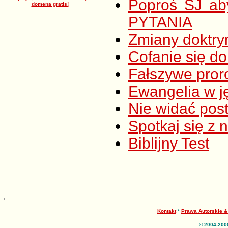
Poproś ŚJ ab
domena gratis!
PYTANIA
Zmiany doktry
Cofanie się do
Fałszywe pror
Ewangelia w j
Nie widać po
Spotkaj się z 
Biblijny Test
Kontakt
*
Prawa Autorskie 
© 2004-200