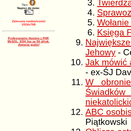
Twierdz
Tlen:
Napisz do mnie:
Sprawoz
Wołanie
Zalecana rozdzielczość
1024x768
Księga F
Profesjonalny Hosting z PHP,
Największ
MySQL, SSH Juz za 50 zł/rok,
domena gratis!
Jehowy
- C
Jak mówić
-
ex-ŚJ Dav
W obronie
Świadków 
niekatolicki
ABC osobis
Piątkowski