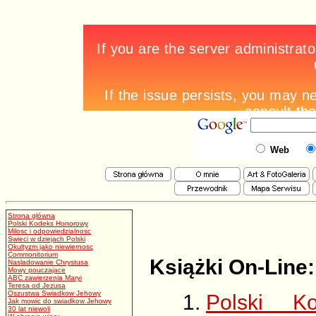
Web
Strona główna
Polski Kodeks Honorowy
Milosc i odpowiedzialnosc
Swieci w dziejach Polski
Okultyzm jako niewiernosc
Commonitorium
Książki On-Line:
Nasladowanie Chrystusa
Mowy pouczajace
ABC zawierzenia Maryi
Teresa od Jezusa
Oszustwa Swiadkow Jehowy
Polski K
Jak mowic do swiadkow Jehowy
30 lat niewoli