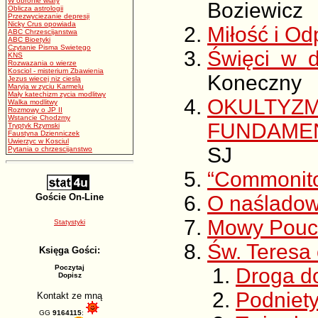
W obronie wiary
Boziewicz
Oblicza astrologii
Przezwyciezanie depresji
Nicky Crus opowiada
Miłość i O
ABC Chrzescijanstwa
ABC Bioetyki
Czytanie Pisma Swietego
Święci w d
KNS
Rozwazania o wierze
Kosciol - misterium Zbawienia
Koneczny
Jezus wiecej niz ciesla
Maryja w zyciu Karmelu
Mały katechizm zycia modlitwy
OKULTY
Walka modlitwy
Rozmowy o JP II
Wstancie Chodzmy
FUNDAME
Tryptyk Rzymski
Faustyna Dzienniczek
Uwierzyc w Kosciul
SJ
Pytania o chrzescijanstwo
“Commonito
Goście On-Line
O naśladow
Mowy Pouc
Statystyki
Św. Teresa
Księga Gości:
Poczytaj
Droga d
Dopisz
Podniety
Kontakt ze mną
GG
9164115
: