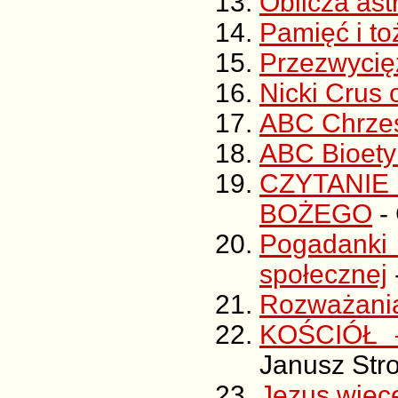
Oblicza astr
Pamięć i t
Przezwycię
Nicki Crus
ABC Chrześ
ABC Bioety
CZYTANIE
BOŻEGO
-
Pogadanki
społecznej
Rozważania
KOŚCIÓŁ 
Janusz Stro
Jezus więce