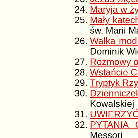
Maryja w ż
Mały katec
św. Marii 
Walka modli
Dominik W
Rozmowy o 
Wstańcie 
Tryptyk Rz
Dziennicz
Kowalskiej
UWIERZYĆ
PYTANIA
Messori