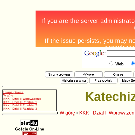
Web
Katechi
Strona główna
W górę
KKK I Dzial II Wprowazenie
KKK I Dzial II Rozdzial 1
KKK I Dzial II Rozdzial 2
KKK I Dzial II Rozdzial 3
•
W górę
•
KKK I Dzial II Wprowazen
Goście On-Line