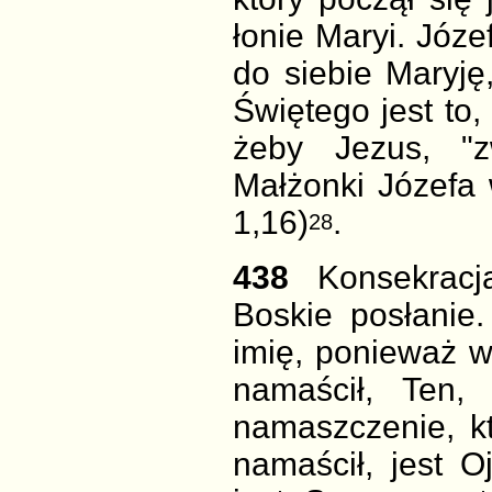
łonie Maryi. Józe
do siebie Maryj
Świętego jest to,
żeby Jezus, "z
Małżonki Józefa
1,16)
.
28
438
Konsekrac
Boskie posłanie
imię, ponieważ w
namaścił, Ten,
namaszczenie, k
namaścił, jest O