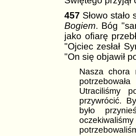
Świętego przyjął 
457
Słowo stało 
Bogiem
. Bóg "sa
jako ofiarę prze
"Ojciec zesłał Sy
"On się objawił po
Nasza chora 
potrzebowała
Utraciliśmy 
przywrócić. B
było przyni
oczekiwali
potrzebowaliś