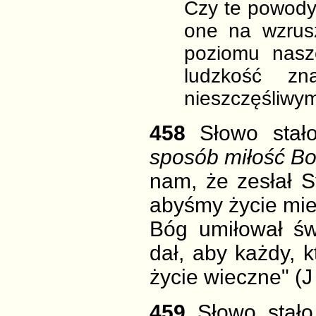
Czy te powody
one na wzrusz
poziomu nasze
ludzkość z
nieszczęśliwym
458
Słowo stał
sposób miłość Bo
nam, że zesłał 
abyśmy życie miel
Bóg umiłował ś
dał, aby każdy, k
życie wieczne" (J 
459
Słowo stało