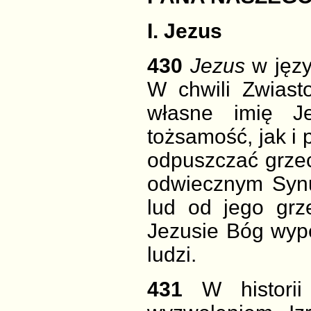
I. Jezus
430
Jezus
w języ
W chwili Zwiast
własne imię J
tożsamość, jak i 
odpuszczać grzec
odwiecznym Synu,
lud od jego gr
Jezusie Bóg wype
ludzi.
431
W histori