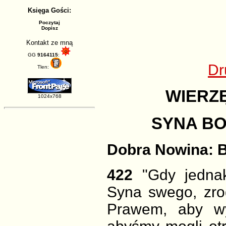
Księga Gości:
Poczytaj
Dopisz
Kontakt ze mną
GG
9164115
:
Dr
Tlen:
WIERZ
1024x768
SYNA B
Dobra Nowina: B
422
"Gdy jedna
Syna swego, zro
Prawem, aby wyk