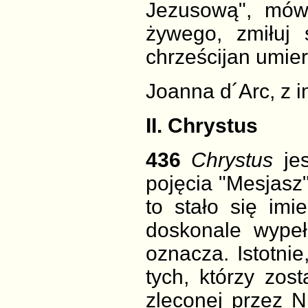
Jezusową", mów
żywego, zmiłuj 
chrześcijan umier
Joanna d´Arc, z 
II. Chrystus
436
Chrystus
je
pojęcia "Mesjasz
to stało się im
doskonale wypełn
oznacza. Istotni
tych, którzy zos
zleconej przez Ni