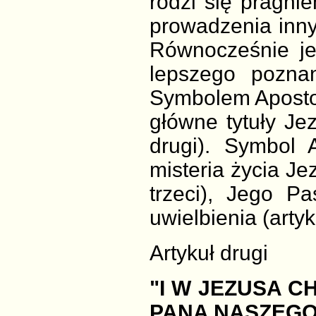
rodzi się pragni
prowadzenia inny
Równocześnie je
lepszego pozna
Symbolem Apostol
główne tytuły Je
drugi). Symbol 
misteria życia Je
trzeci), Jego Pa
uwielbienia (artyk
Artykuł drugi
"I W JEZUSA C
PANA NASZEGO