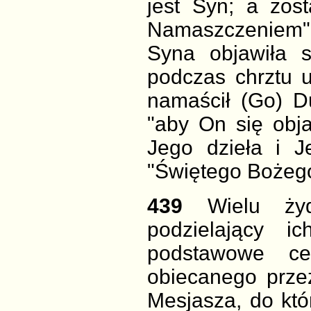
jest Syn; a zos
Namaszczeniem"
Syna objawiła 
podczas chrztu 
namaścił (Go) D
"aby On się obja
Jego dzieła i 
"Świętego Bożego"
439
Wielu ży
podzielający i
podstawowe ce
obiecanego
prze
Mesjasza, do kt