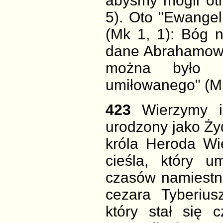
abyśmy mogli ot
5). Oto "Ewangel
(Mk 1, 1): Bóg n
dane Abrahamowi
można było o
umiłowanego" (Mk
423
Wierzymy 
urodzony jako Żyd
króla Heroda Wi
cieśla, który 
czasów namiestni
cezara Tyberiu
który stał się 