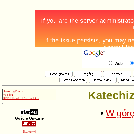
Web
Katechiz
Strona główna
W górę
KKK I Dzial II Rozdzial 2-2
•
W gór
Goście On-Line
Statystyki