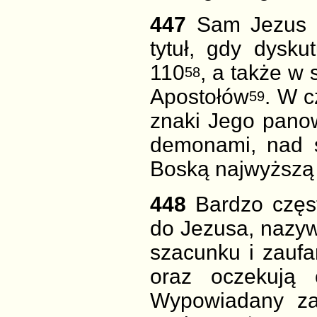
447
Sam Jezus p
tytuł, gdy dysk
110
, a także w
58
Apostołów
. W c
59
znaki
Jego panow
demonami, nad ś
Boską najwyższą
448
Bardzo częs
do Jezusa, nazyw
szacunku i zaufan
oraz oczekują
Wypowiadany
z