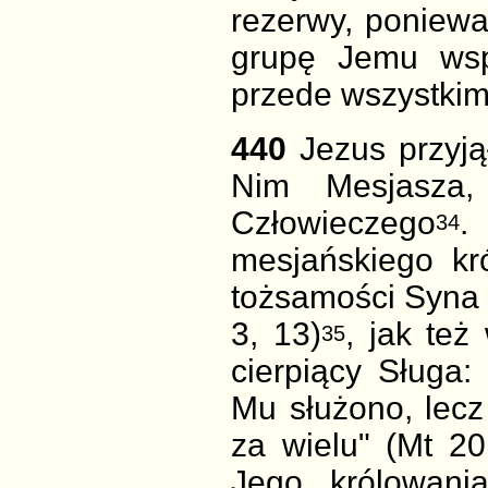
rezerwy, poniewa
grupę Jemu wsp
przede wszystkim
440
Jezus przyją
Nim Mesjasza
Człowieczego
.
34
mesjańskiego kr
tożsamości Syna C
3, 13)
, jak te
35
cierpiący Sługa:
Mu służono, lecz
za wielu" (Mt 20
Jego królowani