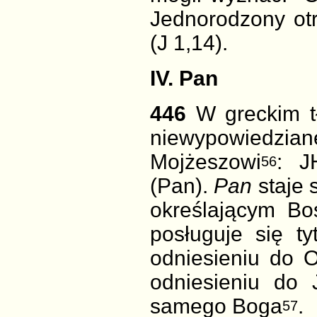
Jednorodzony otr
(J 1,14).
IV. Pan
446
W greckim t
niewypowiedzian
Mojżeszowi
: J
56
(Pan).
Pan
staje 
określającym Bo
posługuje się t
odniesieniu do O
odniesieniu do
samego Boga
.
57