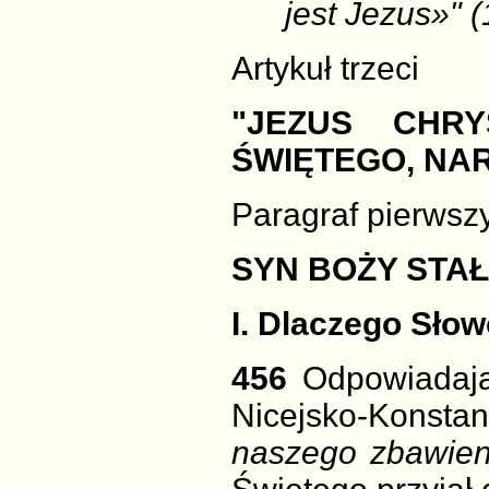
jest Jezus»" (
Artykuł trzeci
"JEZUS CHR
ŚWIĘTEGO, NAR
Paragraf pierwsz
SYN BOŻY STAŁ
I. Dlaczego Słow
456
Odpowiadają
Nicejsko-Konstan
naszego zbawien