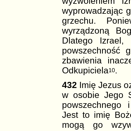
wyzwoleniem Iz
wyprowadzając go
grzechu. Poni
wyrządzoną Bo
Dlatego Izrael,
powszechność
g
zbawienia inacz
Odkupiciela
.
10
432
Imię Jezus o
w osobie Jego 
powszechnego i
Jest to imię Boż
mogą go wz