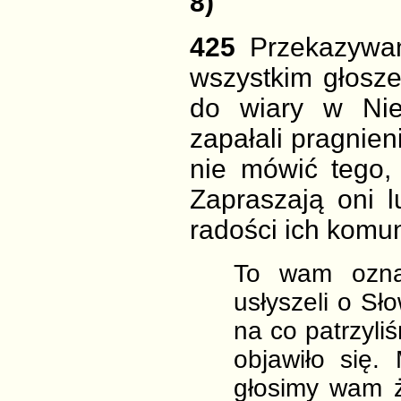
8)
425
Przekazywan
wszystkim głosz
do wiary w Nie
zapałali pragnie
nie mówić
tego,
Zapraszają oni l
radości ich komun
To wam ozna
usłyszeli o Sł
na co patrzyli
objawiło się.
głosimy wam ż