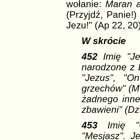
wołanie:
Maran a
(Przyjdź, Panie!)
Jezu!" (Ap 22, 20)
W skrócie
452
Imię "J
narodzone z 
"Jezus", "O
grzechów" (Mt
żadnego inne
zbawieni" (Dz
453
Imię "
"Mesjasz". J