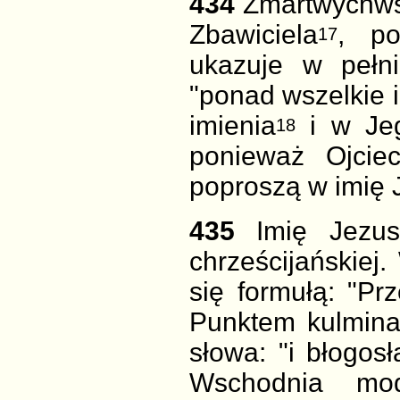
434
Zmartwychw
Zbawiciela
, po
17
ukazuje w pełni
"ponad wszelkie i
imienia
i w J
18
ponieważ Ojcie
poproszą w imię 
435
Imię Jez
chrześcijańskiej
się formułą: "P
Punktem kulmina
słowa: "i błogos
Wschodnia mod