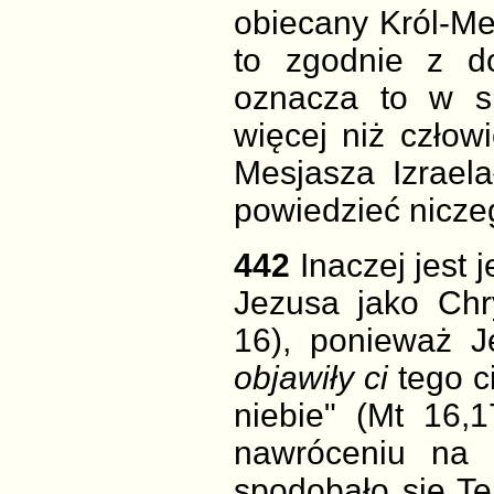
obiecany Król-M
to zgodnie z d
oznacza to w s
więcej niż człowi
Mesjasza Izraela
powiedzieć nicze
442
Inaczej jest
Jezusa jako Chr
16), ponieważ 
objawiły ci
tego ci
niebie" (Mt 16
nawróceniu na
spodobało się Te