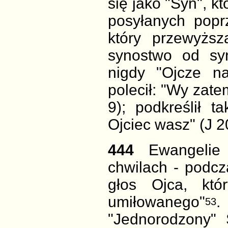
się jako "Syn", k
posyłanych popr
który przewyżs
synostwo od sy
nigdy "Ojcze na
polecił: "Wy zate
9); podkreślił t
Ojciec wasz" (J 2
444
Ewangelie
chwilach - podcz
głos Ojca, kt
umiłowanego"
.
53
"Jednorodzony" 