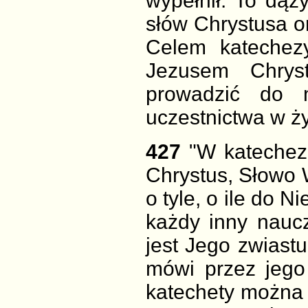
wypełnił. To dąż
słów Chrystusa 
Celem katechez
Jezusem Chrys
prowadzić do 
uczestnictwa w ży
427
"W katechez
Chrystus, Słowo 
o tyle, o ile do 
każdy inny naucz
jest Jego zwiast
mówi przez jego
katechety można 