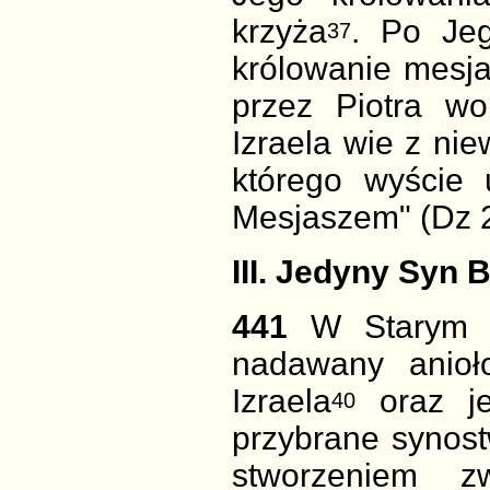
krzyża
. Po Je
37
królowanie mesj
przez Piotra w
Izraela wie z ni
którego wyście 
Mesjaszem" (Dz 2
III. Jedyny Syn 
441
W Starym T
nadawany anioł
Izraela
oraz je
40
przybrane synos
stworzeniem zw