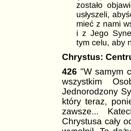
zostało objaw
usłyszeli, aby
mieć z nami w
i z Jego Syn
tym celu, aby n
Chrystus: Cent
426
"W samym ce
wszystkim Os
Jednorodzony Syn 
który teraz, pon
zawsze... Kate
Chrystusa cały o