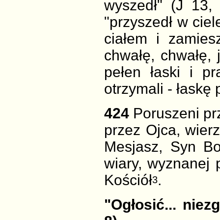
wyszedł" (J 13, 
"przyszedł w ciel
ciałem i zamies
chwałę, chwałę, 
pełen łaski i p
otrzymali - łaskę 
424
Poruszeni pr
przez Ojca, wier
Mesjasz, Syn Bo
wiary, wyznanej p
Kościół
.
3
"Ogłosić... nie