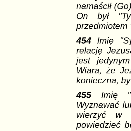
namaścił (Go
On był "Ty
przedmiotem "
454
Imię "S
relację Jezu
jest jedyny
Wiara, że Je
konieczna, by
455
Imię "P
Wyznawać lu
wierzyć w 
powiedzieć 