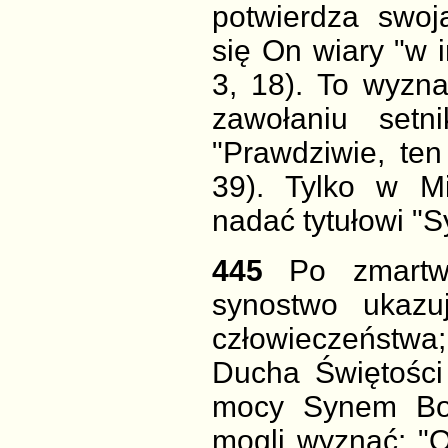
potwierdza swoj
się On wiary "w
3, 18). To wyzna
zawołaniu set
"Prawdziwie, te
39). Tylko w M
nadać tytułowi "
445
Po zmartw
synostwo ukaz
człowieczeństwa
Ducha Świętości
mocy Synem Bo
mogli wyznać: "O