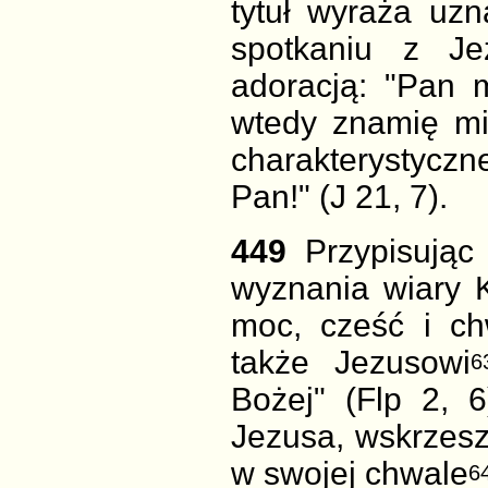
tytuł wyraża uz
spotkaniu z Je
adoracją: "Pan m
wtedy znamię mi
charakterystyczne
Pan!" (J 21, 7).
449
Przypisując
wyznania wiary K
moc, cześć i ch
także Jezusowi
6
Bożej" (Flp 2, 
Jezusa, wskrzes
w swojej chwale
6