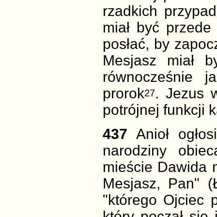
rzadkich przypa
miał być przede
posłać, by zapoc
Mesjasz miał 
równocześnie
j
prorok
. Jezus 
27
potrójnej funkcji 
437
Anioł ogłos
narodziny obie
mieście Dawida n
Mesjasz, Pan" (
"którego Ojciec p
który począł się