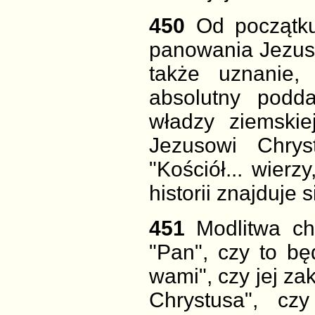
450
Od początku 
panowania Jezu
także uznanie
absolutny podda
władzy ziemski
Jezusowi Chrys
"Kościół... wierzy
historii znajduje
451
Modlitwa ch
"Pan", czy to b
wami", czy jej z
Chrystusa", cz