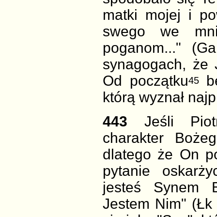
matki mojej i p
swego we mni
poganom..." (Ga
synagogach, że 
Od początku
b
45
którą wyznał najp
443
Jeśli Pio
charakter Boże
dlatego że On p
pytanie oskarż
jesteś Synem B
Jestem Nim" (Łk 