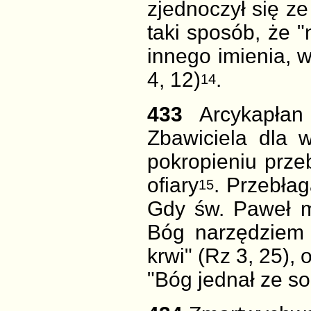
zjednoczył się ze
taki sposób, że 
innego imienia, 
4, 12)
.
14
433
Arcykapła
Zbawiciela dla 
pokropieniu prze
ofiary
. Przebła
15
Gdy św. Paweł m
Bóg narzędziem 
krwi" (Rz 3, 25),
"Bóg jednał ze so