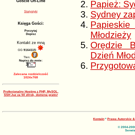
Goście On-Line
Papież: S
Sydney za
Statystyki
Papieskie
Księga Gości:
Poczytaj
Młodzieży
Dopisz
Orędzie 
Kontakt ze mną
GG
9164115
:
Dzień Mło
Tlen:
Napisz do mnie:
Przygotow
Zalecana rozdzielczość
1024x768
Profesjonalny Hosting z PHP, MySQL,
SSH Juz za 50 zł/rok, domena gratis!
Kontakt
*
Prawa Autorskie 
© 2004-200
Serwis