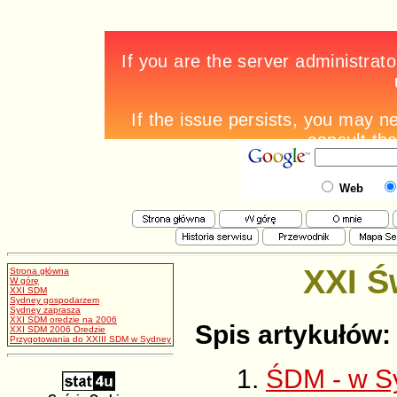
Web
XXI Ś
Strona główna
W górę
XXI SDM
Sydney gospodarzem
Sydney zaprasza
XXI SDM oredzie na 2006
Spis artykułów:
XXI SDM 2006 Oredzie
Przygotowania do XXIII SDM w Sydney
ŚDM - w S