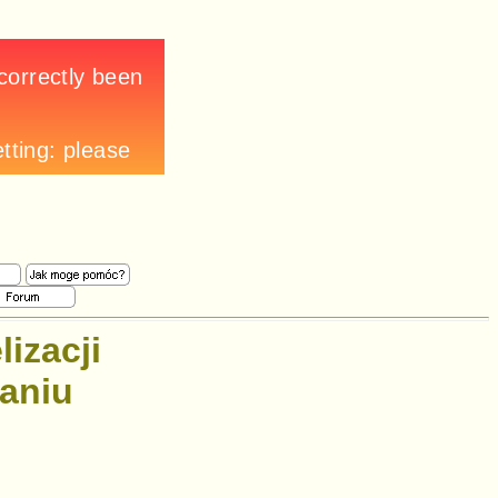
izacji
aniu