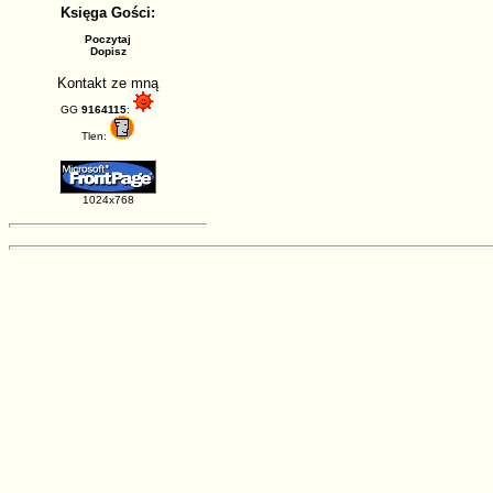
Księga Gości:
Poczytaj
Dopisz
Kontakt ze mną
GG
9164115
:
Tlen:
1024x768