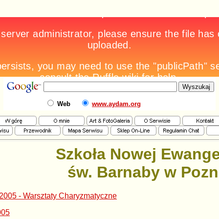
Web
www.aydam.org
Szkoła Nowej Ewangel
św. Barnaby w Pozn
 2005 - Warsztaty Charyzmatyczne
005