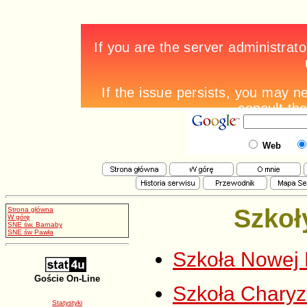
Web
Szkoł
Strona główna
W górę
SNE św. Barnaby
SNE św Pawła
Szkoła Nowej 
Goście On-Line
Szkoła Charyz
Statystyki